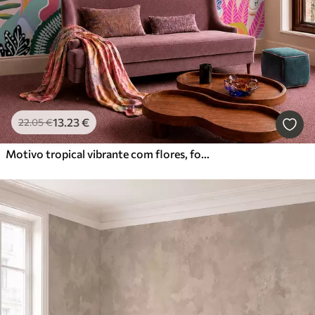
13
.23
€
22
.05
€
Motivo tropical vibrante com flores, folhas e frutos coloridos