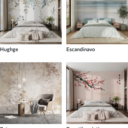
Hughge
Escandinavo