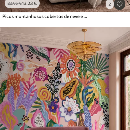
13
.23
€
22
.05
€
2
Picos montanhosos cobertos de neve e um lago tranquilo com um reflexo semelhante a um espelho