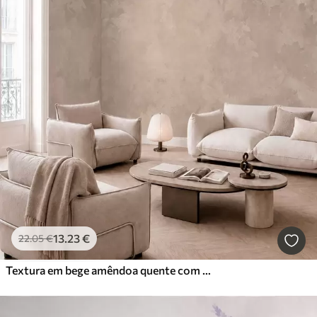
13
.23
€
22
.05
€
Textura em bege amêndoa quente com transições tonais suaves e naturais