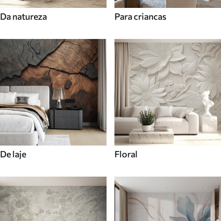
Da natureza
Para criancas
De laje
Floral