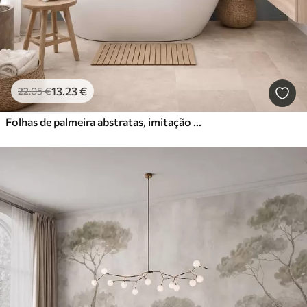
13
.23
€
22
.05
€
Folhas de palmeira abstratas, imitação de pintura