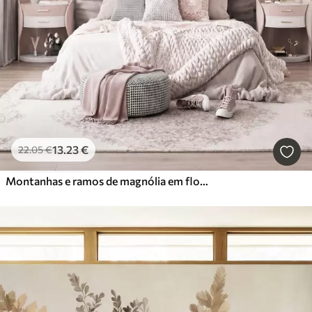
13
.23
€
22
.05
€
Montanhas e ramos de magnólia em flor, de cor rosa, numa paisagem rica em texturas