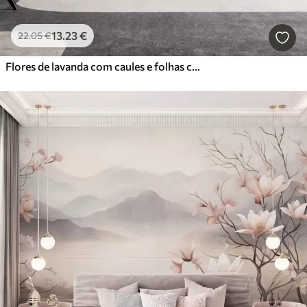
13
.23
€
22
.05
€
Flores de lavanda com caules e folhas compridos, obra de arte com textura suave em tons pastel