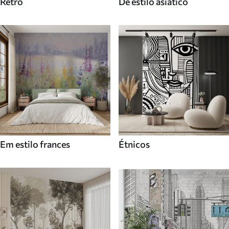
Retro
De estilo asiatico
Em estilo frances
Étnicos