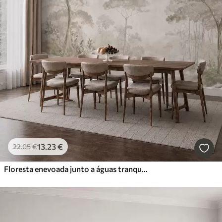
13
.23
€
22
.05
€
Floresta enevoada junto a águas tranquilas, em suaves tons pastel naturais