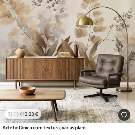
13
.23
€
22
.05
€
Arte botânica com textura, várias plantas e folhas em tons de castanho e bege