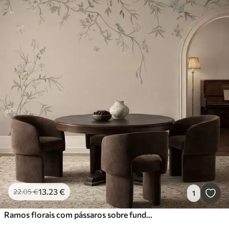
13
.23
€
22
.05
€
1
Ramos florais com pássaros sobre fundo bege quente