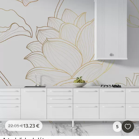
13
.23
€
22
.05
€
5