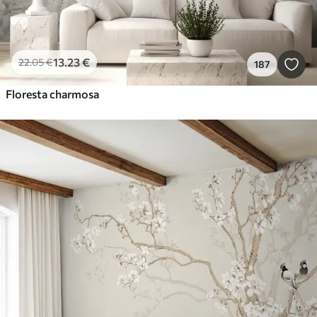
13
.23
€
22
.05
€
187
Floresta charmosa