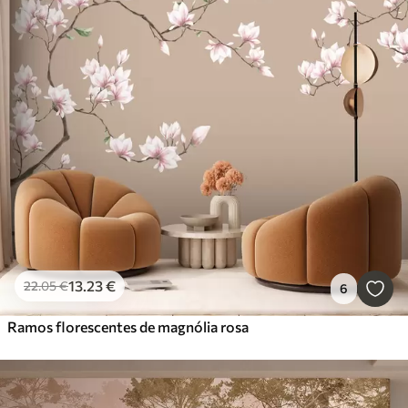
13
.23
€
22
.05
€
6
Ramos florescentes de magnólia rosa