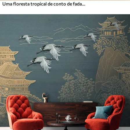
Uma floresta tropical de conto de fadas com papagaios, árvores floridas com flores cor-de-rosa e uma cascata