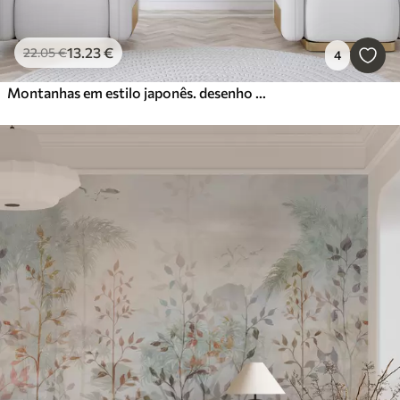
13
.23
€
22
.05
€
4
Montanhas em estilo japonês. desenho a tinta