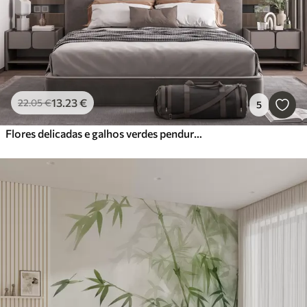
13
.23
€
22
.05
€
5
Flores delicadas e galhos verdes pendurados para baixo