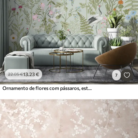
13
.23
€
22
.05
€
7
Ornamento de flores com pássaros, estilo rústico, botânico, prado, fundo azul