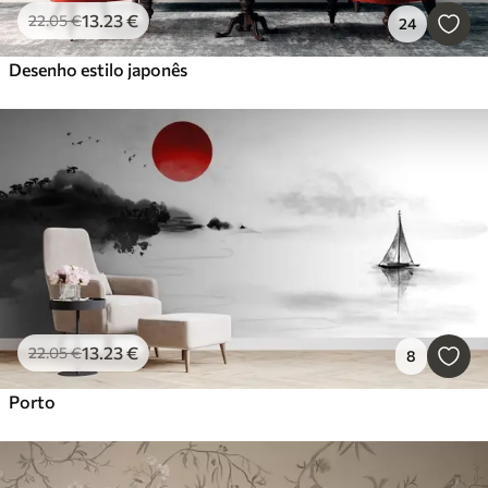
13
.23
€
22
.05
€
24
Desenho estilo japonês
13
.23
€
22
.05
€
8
Porto