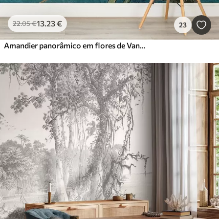
13
.23
€
22
.05
€
23
Amandier panorâmico em flores de Van Gogh