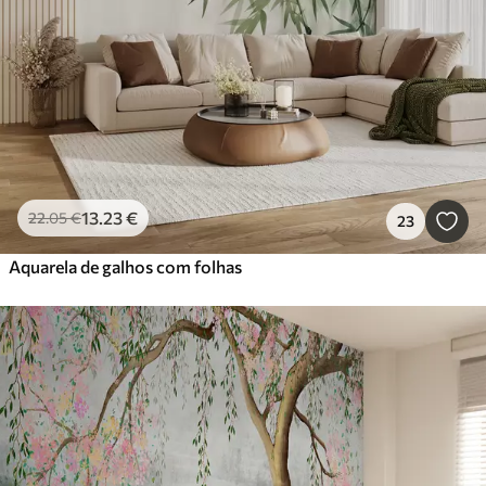
13
.23
€
22
.05
€
23
Aquarela de galhos com folhas