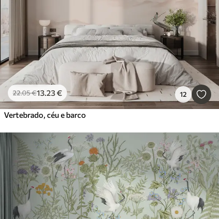
13
.23
€
22
.05
€
12
Vertebrado, céu e barco