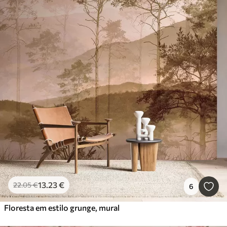
13
.23
€
22
.05
€
6
Floresta em estilo grunge, mural