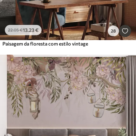
13
.23
€
22
.05
€
28
Paisagem da floresta com estilo vintage