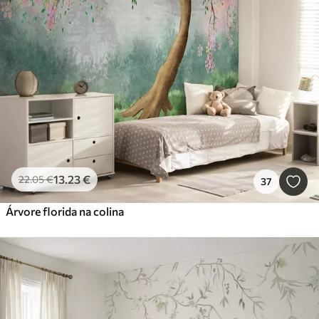
13
.23
€
22
.05
€
37
Árvore florida na colina