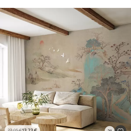
13
.23
€
22
.05
€
21