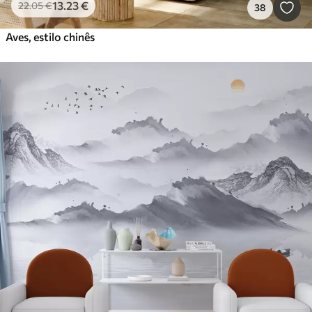
13
.23
€
22
.05
€
38
Aves, estilo chinês