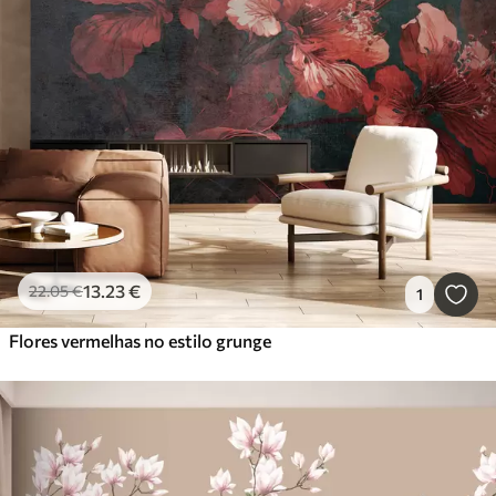
13
.23
€
22
.05
€
1
Flores vermelhas no estilo grunge