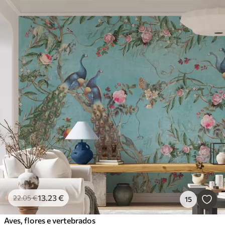
13
.23
€
22
.05
€
15
Aves, flores e vertebrados