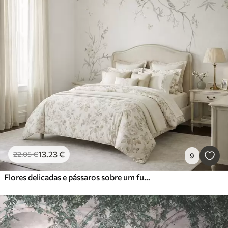
13
.23
€
22
.05
€
9
Flores delicadas e pássaros sobre um fundo de giz