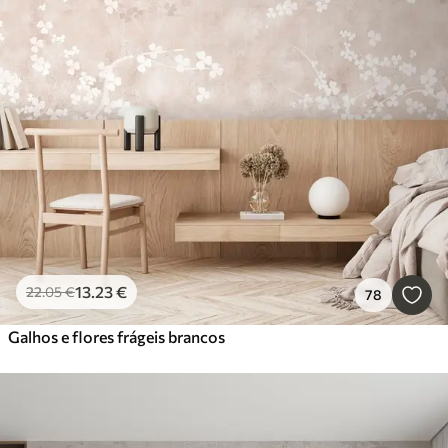
13
.23
€
22
.05
€
78
Galhos e flores frágeis brancos