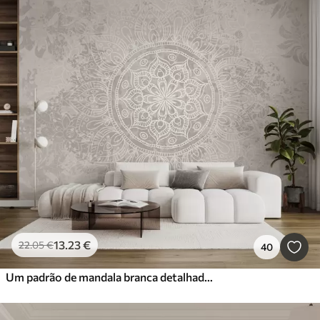
13
.23
€
22
.05
€
40
Um padrão de mandala branca detalhado em um fundo vintage texturizado cinza claro