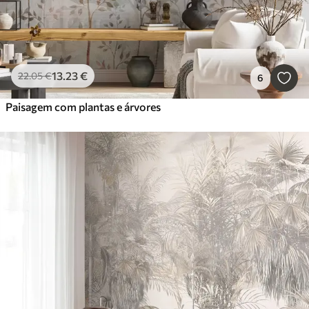
13
.23
€
22
.05
€
6
Paisagem com plantas e árvores