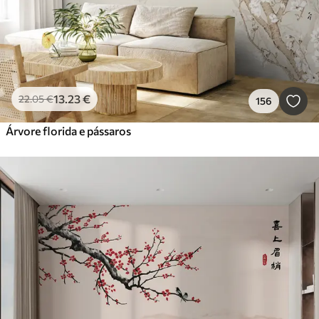
13
.23
€
22
.05
€
156
Árvore florida e pássaros