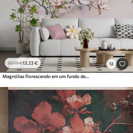
13
.23
€
22
.05
€
12
Magnólias florescendo em um fundo de mármore