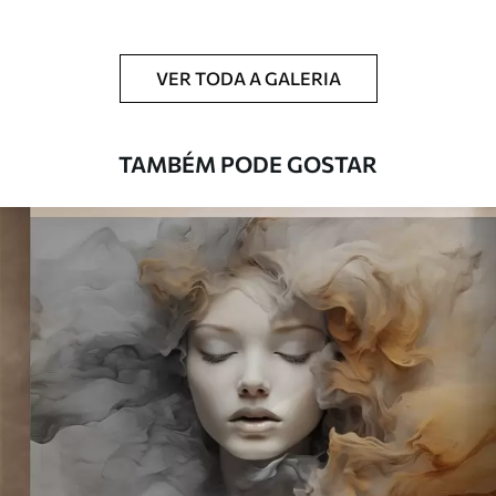
Adicionalmente
Disponível com revestimento de verniz
e/ou adesivo para papel de parede.
VER TODA A GALERIA
Limpeza
Pode ser limpo suavemente com uma
esponja macia. Murais de parede com
revestimento de verniz podem ser limpos
TAMBÉM PODE GOSTAR
com água.
Método de
Aplicação perfeita
aplicação
Materiais disponíveis
Standard
45
.00
27
.00
€
/m²
Premium