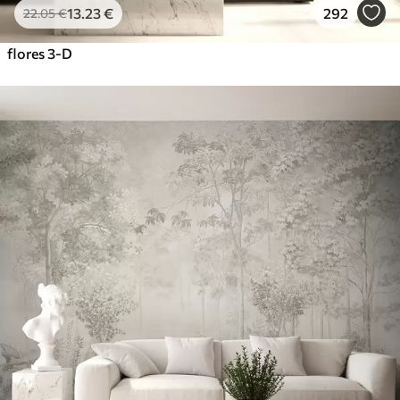
13
.23
€
292
22
.05
€
flores 3-D