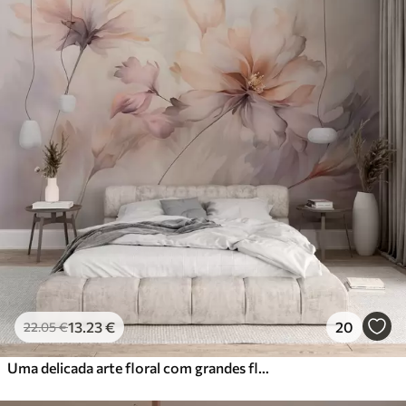
13
.23
€
20
22
.05
€
Uma delicada arte floral com grandes flores de cor pastel com pétalas translúcidas, caules suaves e um fundo suave e difuso