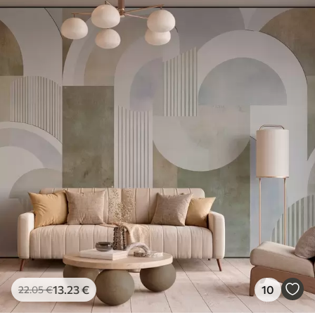
13
.23
€
10
22
.05
€