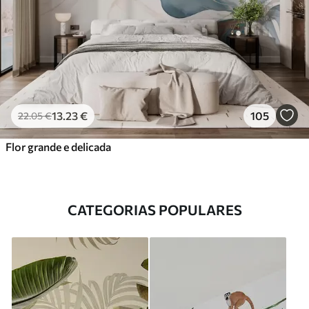
13
.23
€
105
22
.05
€
Flor grande e delicada
CATEGORIAS POPULARES