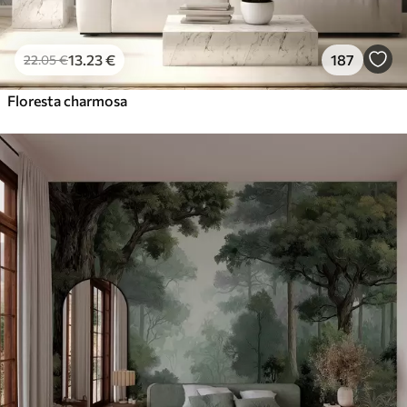
13
.23
€
187
22
.05
€
Floresta charmosa