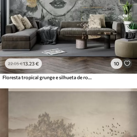
13
.23
€
10
22
.05
€
Floresta tropical grunge e silhueta de rosto de rapariga