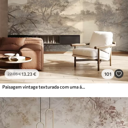
13
.23
€
101
22
.05
€
Paisagem vintage texturada com uma árvore perto de um rio e um céu nublado, arte da natureza em tons sépia