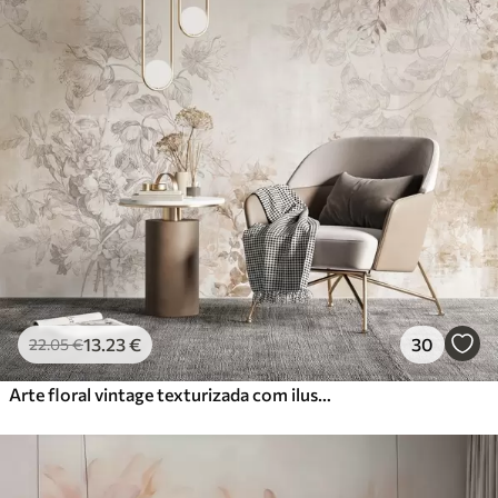
13
.23
€
30
22
.05
€
Arte floral vintage texturizada com ilustrações delicadas de flores e folhas de jardim em estilo desenho, tons suaves de bege pastel e sépia