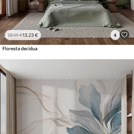
13
.23
€
4
22
.05
€
Floresta decídua