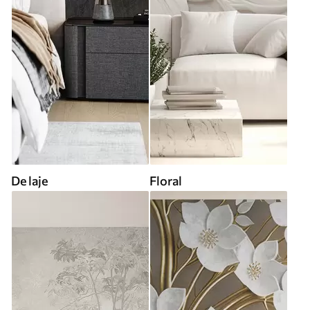
De laje
Floral