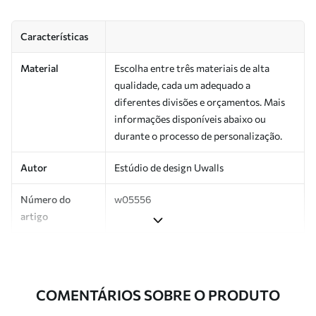
Características
Material
Escolha entre três materiais de alta
qualidade, cada um adequado a
diferentes divisões e orçamentos. Mais
informações disponíveis abaixo ou
durante o processo de personalização.
Autor
Estúdio de design Uwalls
Número do
w05556
artigo
Superfície
Semibrilhante.
Produção
Impresso sob encomenda e entregue em
COMENTÁRIOS SOBRE O PRODUTO
rolos de até 50 cm de largura.