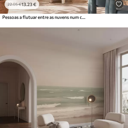
13
.23
€
22
.05
€
Pessoas a flutuar entre as nuvens num céu azul