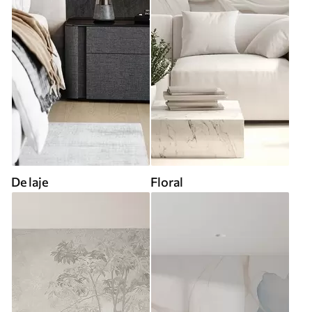
De laje
Floral