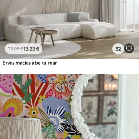
Vinil Premium
65
.00
39
.00
€
/m²
Peel and Stick
81
.67
49
.00
€
/m²
13
.23
€
52
22
.05
€
Ervas macias à beira-mar