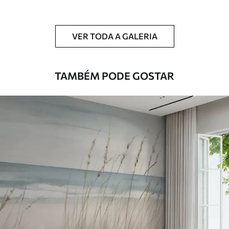
Limpeza
Pode ser limpo suavemente com uma
esponja macia. Murais de parede com
VER TODA A GALERIA
revestimento de verniz podem ser limpos
com água.
TAMBÉM PODE GOSTAR
Método de
Aplicação perfeita
aplicação
Materiais disponíveis
Standard
45
.00
27
.00
€
/m²
Premium
56
.67
34
.00
€
/m²