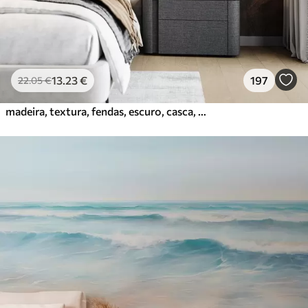
13
.23
€
197
22
.05
€
madeira, textura, fendas, escuro, casca, superfície