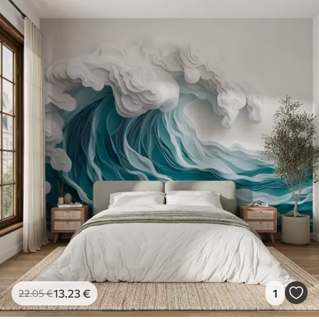
13
.23
€
1
22
.05
€