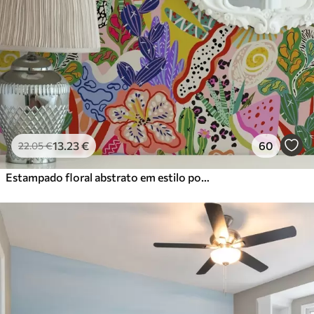
13
.23
€
60
22
.05
€
Estampado floral abstrato em estilo pop art