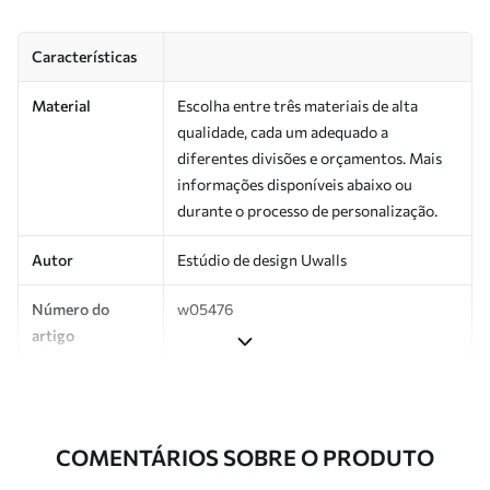
Características
Material
Escolha entre três materiais de alta
qualidade, cada um adequado a
diferentes divisões e orçamentos. Mais
informações disponíveis abaixo ou
durante o processo de personalização.
Autor
Estúdio de design Uwalls
Número do
w05476
artigo
Produção
Impresso sob encomenda e entregue em
rolos de até 50 cm de largura.
COMENTÁRIOS SOBRE O PRODUTO
Adicionalmente
Disponível com revestimento de verniz
e/ou adesivo para papel de parede.