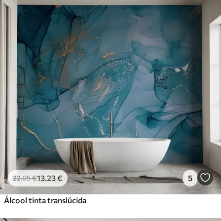
13
.23
€
5
22
.05
€
Álcool tinta translúcida