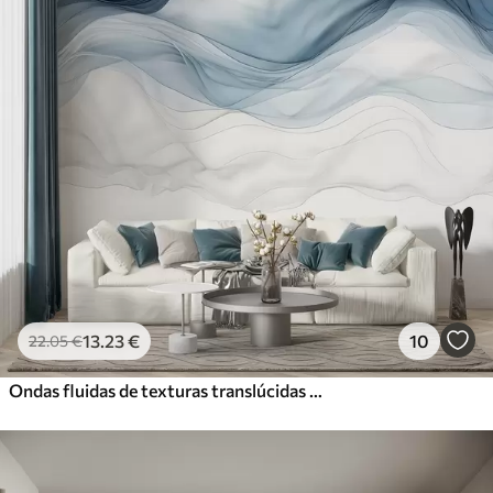
13
.23
€
10
22
.05
€
Ondas fluidas de texturas translúcidas em tons de azul escuro, azul claro e branco sobre um fundo claro