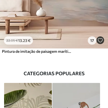
13
.23
€
17
22
.05
€
Pintura de imitação de paisagem marítima
CATEGORIAS POPULARES