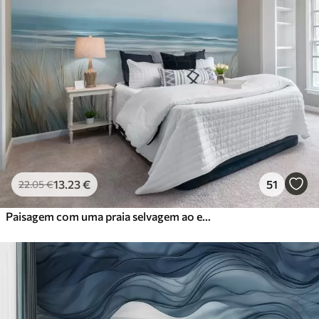
13
.23
€
51
22
.05
€
Paisagem com uma praia selvagem ao estilo de uma pintura a óleo