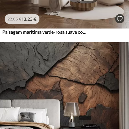
13
.23
€
22
.05
€
Paisagem marítima verde-rosa suave com ondas suaves