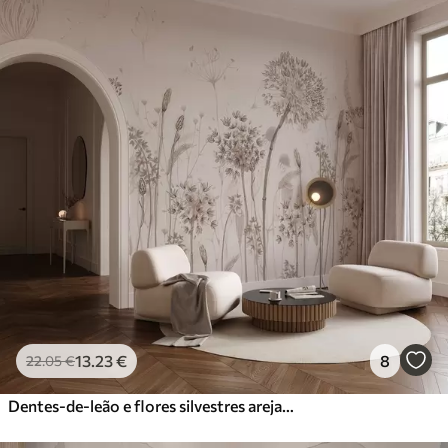
13
.23
€
8
22
.05
€
Dentes-de-leão e flores silvestres arejados em estilo aguarela