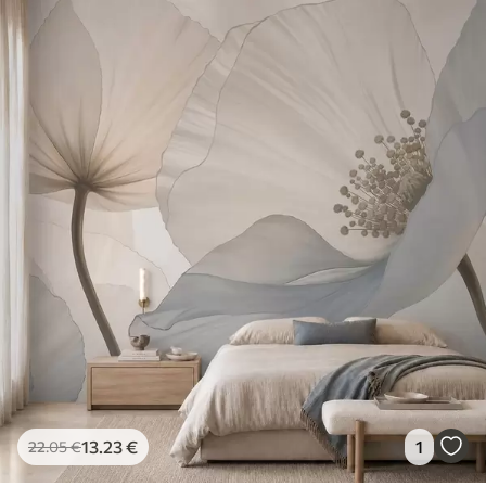
13
.23
€
1
22
.05
€