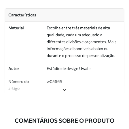
Características
Material
Escolha entre três materiais de alta
qualidade, cada um adequado a
diferentes divisões e orçamentos. Mais
informações disponíveis abaixo ou
durante o processo de personalização.
Autor
Estúdio de design Uwalls
Número do
w05665
artigo
Superfície
Semibrilhante.
Produção
Impresso sob encomenda e entregue em
COMENTÁRIOS SOBRE O PRODUTO
rolos de até 50 cm de largura.