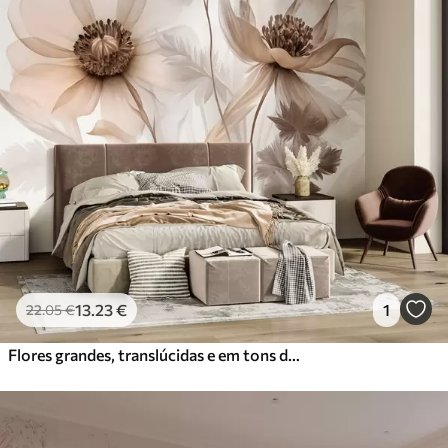
13
.23
€
1
22
.05
€
Flores grandes, translúcidas e em tons de sépia, com pétalas delicadas, folhas plumosas e flores mais pequenas