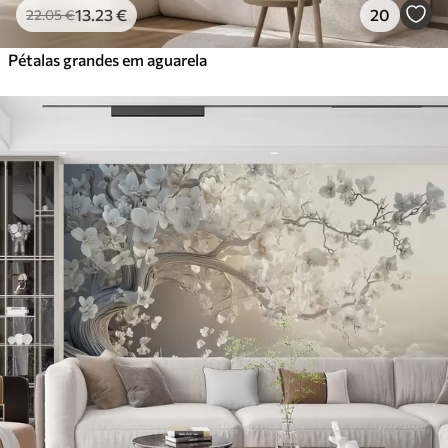
13
.23
€
20
22
.05
€
Pétalas grandes em aguarela