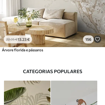
13
.23
€
156
22
.05
€
Árvore florida e pássaros
CATEGORIAS POPULARES