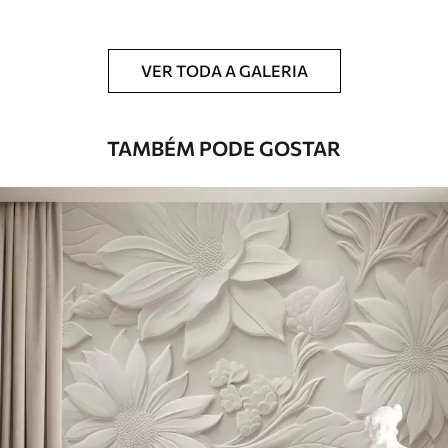
Adicionalmente
Disponível com revestimento de verniz
e/ou adesivo para papel de parede.
VER TODA A GALERIA
Limpeza
Pode ser limpo suavemente com uma
esponja macia. Murais de parede com
revestimento de verniz podem ser limpos
TAMBÉM PODE GOSTAR
com água.
Método de
Aplicação perfeita
aplicação
Materiais disponíveis
Standard
45
.00
27
.00
€
/m²
Premium