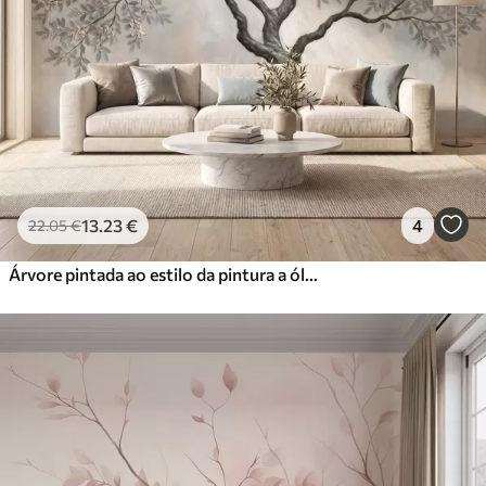
13
.23
€
4
22
.05
€
Árvore pintada ao estilo da pintura a óleo, em tons suaves e naturais de cinzento-bege