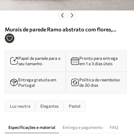
Murais de parede Ramo abstrato com flores,
imitação de uma pintura Nr. w05665
Papel de parede para o
Pronto para entrega
seu tamanho
em 1 a 3 dias úteis
Entrega gratuita em
Política de reembolso
Portugal
de 30 dias
Luz neutra
Elegantes
Pastel
Especificações e material
Entrega e pagamento
FAQ