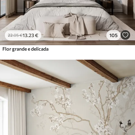
13
.23
€
105
22
.05
€
Flor grande e delicada