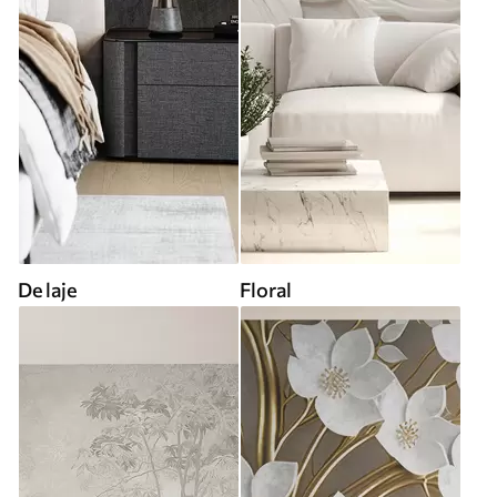
De laje
Floral