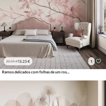
13
.23
€
1
22
.05
€
Ramos delicados com folhas de um rosa suave sobre um fundo claro, ao estilo da aguarela