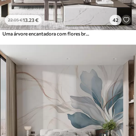
13
.23
€
42
22
.05
€
Uma árvore encantadora com flores brancas contra o fundo de nuvens num estilo interessante em delicadas cores quentes