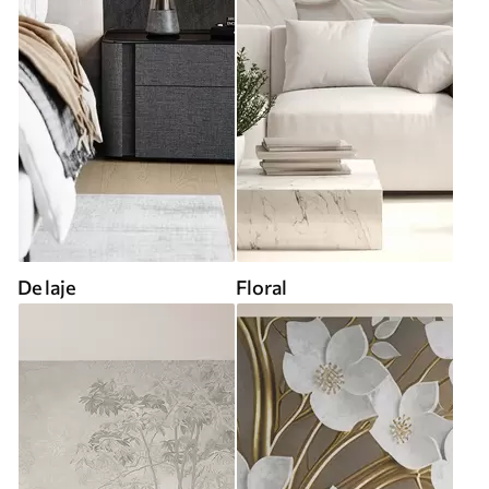
De laje
Floral