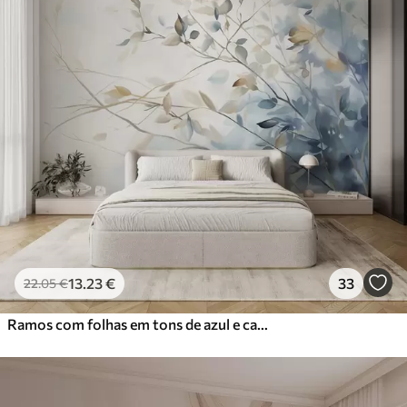
13
.23
€
33
22
.05
€
Ramos com folhas em tons de azul e castanho, fundo claro, suave e delicado, estilo aguarela