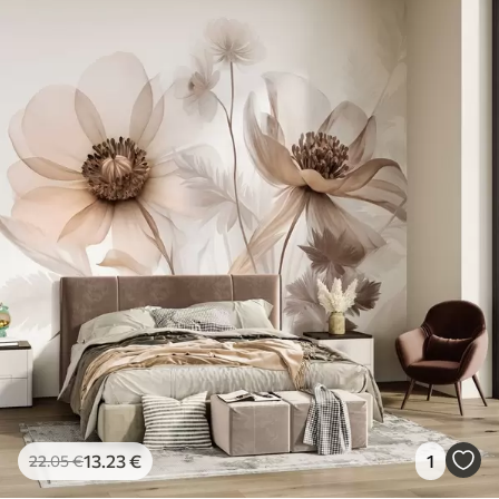
13
.23
€
1
22
.05
€