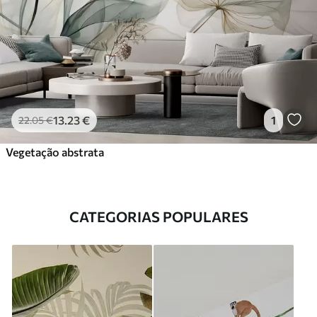
13
.23
€
1
22
.05
€
Vegetação abstrata
CATEGORIAS POPULARES