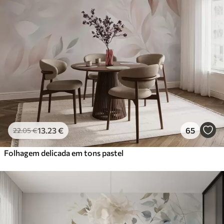
13
.23
€
65
22
.05
€
Folhagem delicada em tons pastel