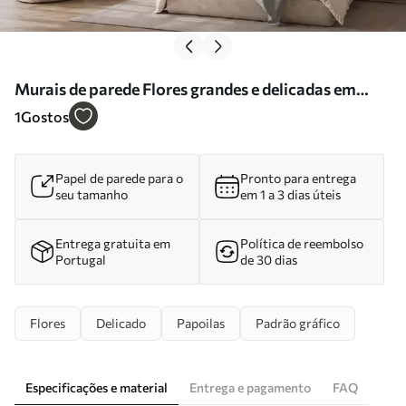
Murais de parede Flores grandes e delicadas em
tons pastel claros Nr. w05692
1
Gostos
Papel de parede para o
Pronto para entrega
seu tamanho
em 1 a 3 dias úteis
Entrega gratuita em
Política de reembolso
Portugal
de 30 dias
Flores
Delicado
Papoilas
Padrão gráfico
Especificações e material
Entrega e pagamento
FAQ