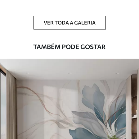
Adicionalmente
Disponível com revestimento de verniz
e/ou adesivo para papel de parede.
VER TODA A GALERIA
Limpeza
Pode ser limpo suavemente com uma
esponja macia. Murais de parede com
revestimento de verniz podem ser limpos
TAMBÉM PODE GOSTAR
com água.
Método de
Aplicação perfeita
aplicação
Materiais disponíveis
Standard
45
.00
27
.00
€
/m²
Premium