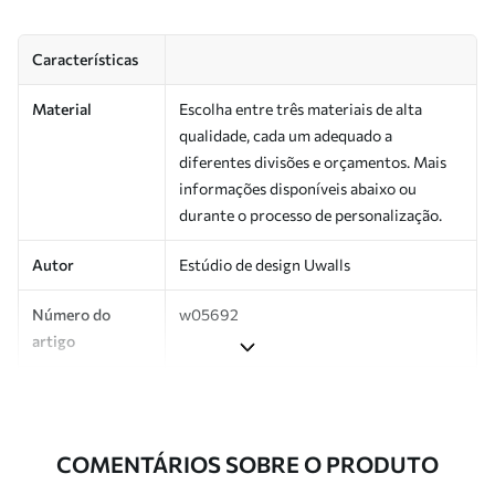
Características
Material
Escolha entre três materiais de alta
qualidade, cada um adequado a
diferentes divisões e orçamentos. Mais
informações disponíveis abaixo ou
durante o processo de personalização.
Autor
Estúdio de design Uwalls
Número do
w05692
artigo
Superfície
Semibrilhante.
Produção
Impresso sob encomenda e entregue em
COMENTÁRIOS SOBRE O PRODUTO
rolos de até 50 cm de largura.