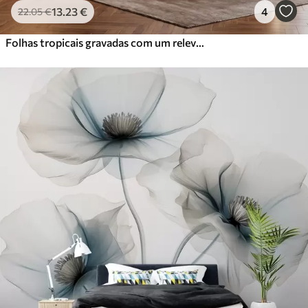
13
.23
€
4
22
.05
€
Folhas tropicais gravadas com um relevo delicado em tons quentes de bege