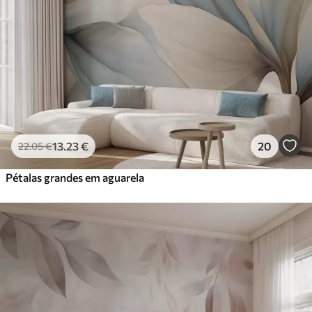
13
.23
€
20
22
.05
€
Pétalas grandes em aguarela