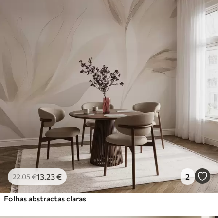
13
.23
€
2
22
.05
€
Folhas abstractas claras