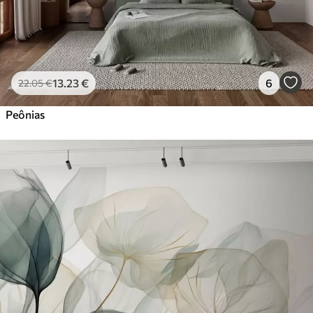
13
.23
€
6
22
.05
€
Peônias