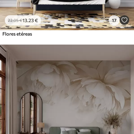
13
.23
€
17
22
.05
€
Flores etéreas