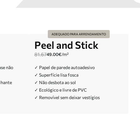
ADEQUADO PARA ARRENDAMENTO
Peel and Stick
81.67
49.00
€
/m²
ase não
✓ Papel de parede autoadesivo
✓ Superfície lisa fosca
lhante
✓ Não desbota ao sol
✓ Ecológico e livre de PVC
✓ Removível sem deixar vestígios