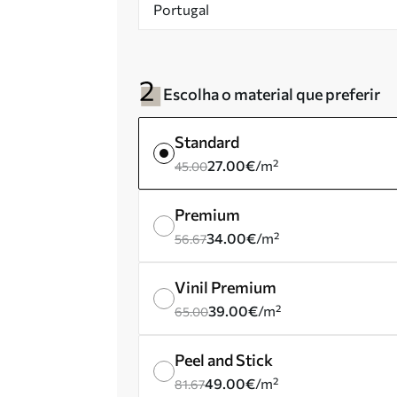
Portugal
Escolha o material que preferir
Standard
27.00
€
/m²
45.00
Premium
34.00
€
/m²
56.67
Vinil Premium
39.00
€
/m²
65.00
Peel and Stick
49.00
€
/m²
81.67