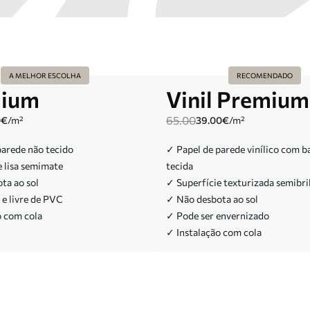
A MELHOR ESCOLHA
RECOMENDADO
ium
Vinil Premium
65.00
0
€
/m²
39.00
€
/m²
parede não tecido
✓ Papel de parede vinílico com b
e lisa semimate
tecida
ta ao sol
✓ Superfície texturizada semibri
 e livre de PVC
✓ Não desbota ao sol
o com cola
✓ Pode ser envernizado
✓ Instalação com cola