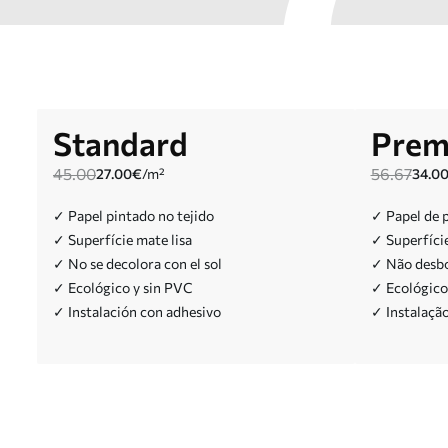
Standard
Prem
45.00
56.67
27.00
€
/m²
34.0
✓ Papel pintado no tejido
✓ Papel de 
✓ Superfície mate lisa
✓ Superfíci
✓ No se decolora con el sol
✓ Não desbo
✓ Ecológico y sin PVC
✓ Ecológico
✓ Instalación con adhesivo
✓ Instalaçã