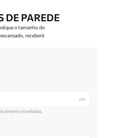
 DE PAREDE
 Indique o tamanho do
 descansado, receberá
cm
itamente niveladas.