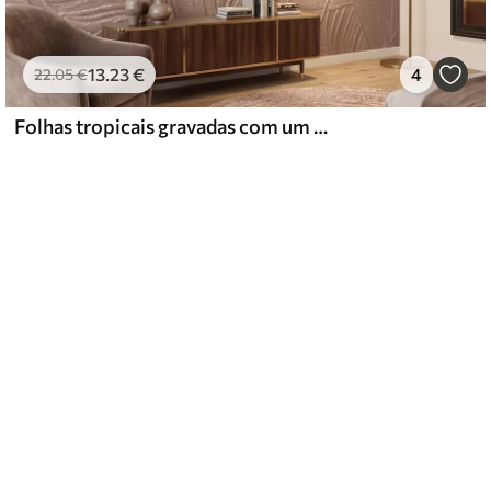
13
.23
€
4
22
.05
€
Folhas tropicais gravadas com um relevo delicado em tons quentes de bege