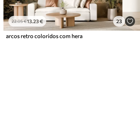
13
.23
€
23
22
.05
€
arcos retro coloridos com hera