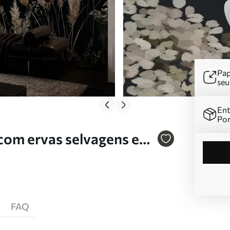
Pap
se
Ent
Por
 com ervas selvagens e
FAQ