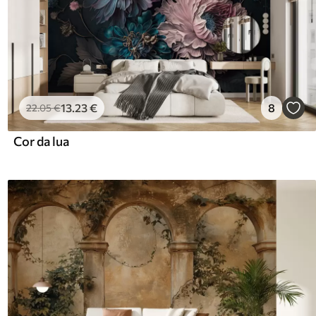
13
.23
€
8
22
.05
€
Cor da lua