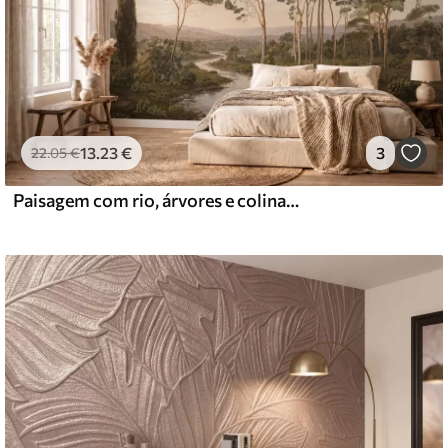
13
.23
€
3
22
.05
€
Paisagem com rio, árvores e colinas ao longe