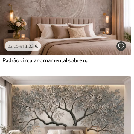
13
.23
€
22
.05
€
Padrão circular ornamental sobre um fundo texturado