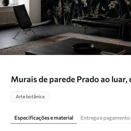
Murais de parede Prado ao luar,
flores Nr. w05701
Arte botânica
Especificações e material
Entrega e pagamento