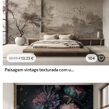
13
.23
€
104
22
.05
€
Paisagem vintage texturada com uma árvore perto de um rio e um céu nublado, arte da natureza em tons sépia