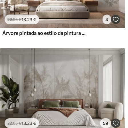
13
.23
€
4
22
.05
€
Árvore pintada ao estilo da pintura a óleo, em tons suaves e naturais de cinzento-bege
13
.23
€
59
22
.05
€