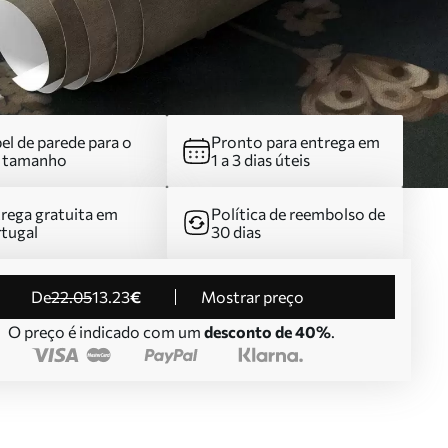
el de parede para o
Pronto para entrega em
u tamanho
1 a 3 dias úteis
rega gratuita em
Política de reembolso de
tugal
30 dias
de
22
.05
13
.23
€
Mostrar preço
O preço é indicado com um
desconto de 40%
.