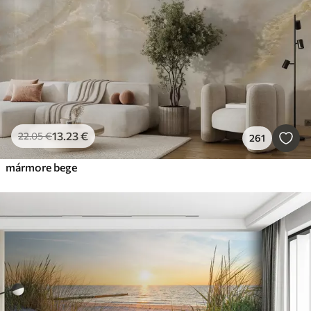
13
.23
€
22
.05
€
261
mármore bege