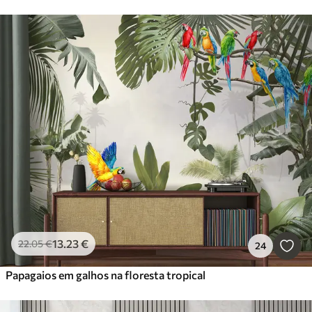
13
.23
€
22
.05
€
24
Papagaios em galhos na floresta tropical