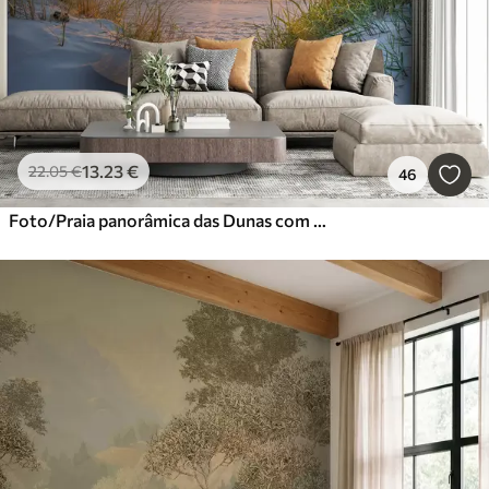
13
.23
€
22
.05
€
46
Foto/Praia panorâmica das Dunas com pôr do sol