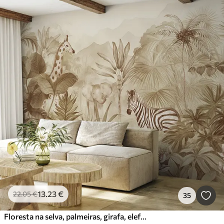
13
.23
€
22
.05
€
35
Floresta na selva, palmeiras, girafa, elefante, zebra, aguarela, cor bege, bananeira, flores