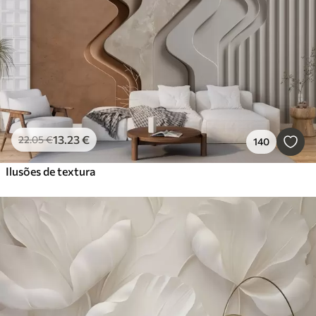
13
.23
€
22
.05
€
140
Ilusões de textura