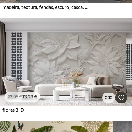
madeira, textura, fendas, escuro, casca, superfície
13
.23
€
22
.05
€
292
flores 3-D