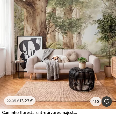
13
.23
€
22
.05
€
150
Caminho florestal entre árvores majestosas em estilo aquarela