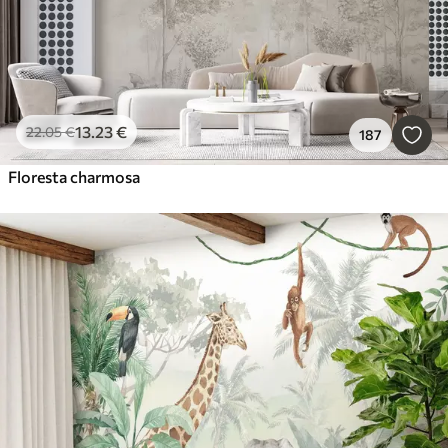
13
.23
€
22
.05
€
187
Floresta charmosa