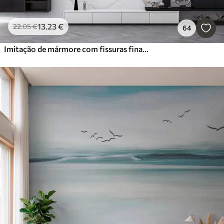
13
.23
€
22
.05
€
64
Imitação de mármore com fissuras finas e veios amarelos