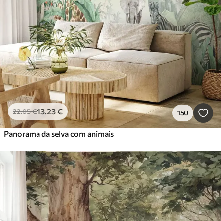
13
.23
€
22
.05
€
150
Panorama da selva com animais