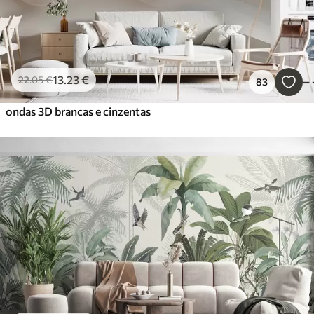
13
.23
€
22
.05
€
83
ondas 3D brancas e cinzentas