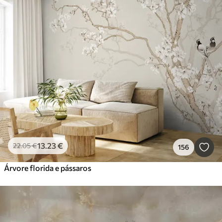
13
.23
€
22
.05
€
156
Árvore florida e pássaros