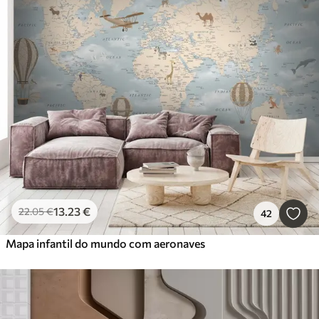
13
.23
€
22
.05
€
42
Mapa infantil do mundo com aeronaves