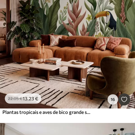
13
.23
€
22
.05
€
16
Plantas tropicais e aves de bico grande sobre fundo claro