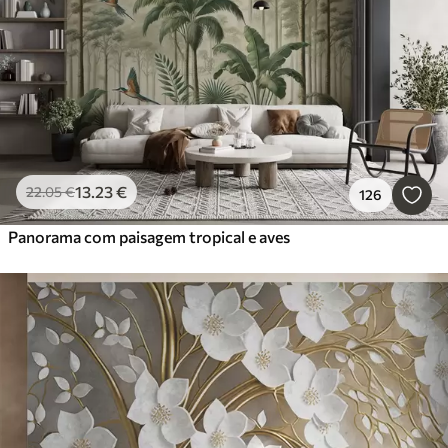
13
.23
€
22
.05
€
126
Panorama com paisagem tropical e aves