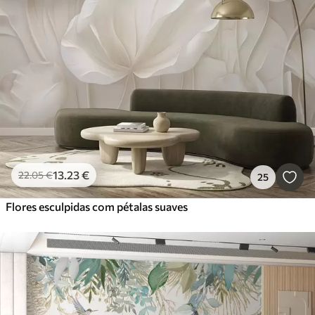
13
.23
€
22
.05
€
25
Flores esculpidas com pétalas suaves