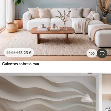
13
.23
€
22
.05
€
105
Gaivotas sobre o mar