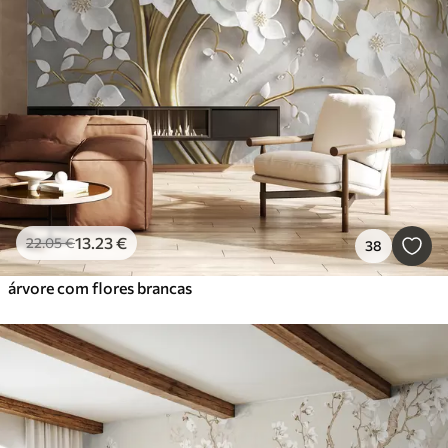
13
.23
€
22
.05
€
38
árvore com flores brancas