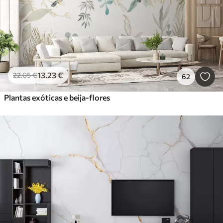
13
.23
€
22
.05
€
62
Plantas exóticas e beija-flores