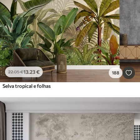
13
.23
€
22
.05
€
188
Selva tropical e folhas