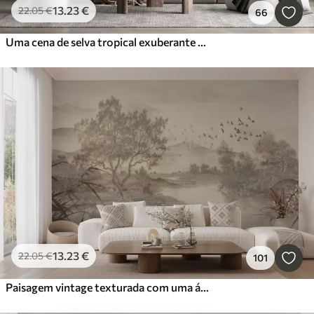
13
.23
€
22
.05
€
66
Uma cena de selva tropical exuberante com várias palmeiras, folhas grandes e flores coloridas em primeiro plano
13
.23
€
22
.05
€
101
Paisagem vintage texturada com uma árvore perto de um rio e um céu nublado, arte da natureza em tons sépia