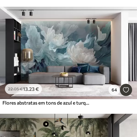
13
.23
€
22
.05
€
64
Flores abstratas em tons de azul e turquesa