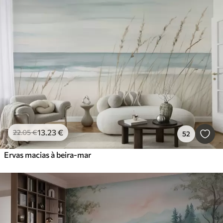
13
.23
€
22
.05
€
52
Ervas macias à beira-mar