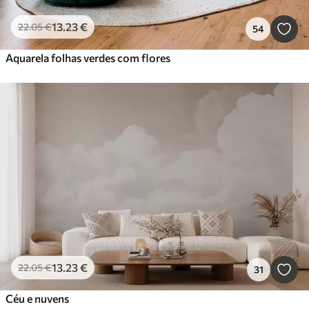
13
.23
€
22
.05
€
54
Aquarela folhas verdes com flores
13
.23
€
22
.05
€
31
Céu e nuvens