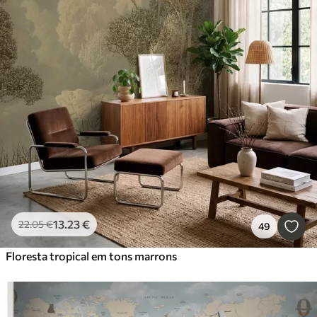
13
.23
€
22
.05
€
49
Floresta tropical em tons marrons