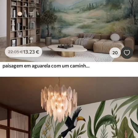
13
.23
€
22
.05
€
20
paisagem em aguarela com um caminho e montanhas