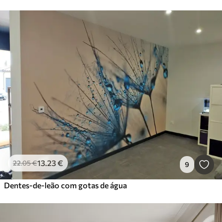
13
.23
€
22
.05
€
9
Dentes-de-leão com gotas de água