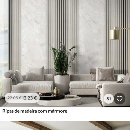
13
.23
€
22
.05
€
81
Ripas de madeira com mármore