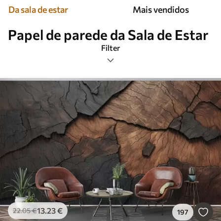
Da sala de estar
Mais vendidos
Papel de parede da Sala de Estar
Filter
Etiquetas
Formato da imagem
Paleta de cores
Inteligente
Limpar todos os filtros
13
.23
€
22
.05
€
197