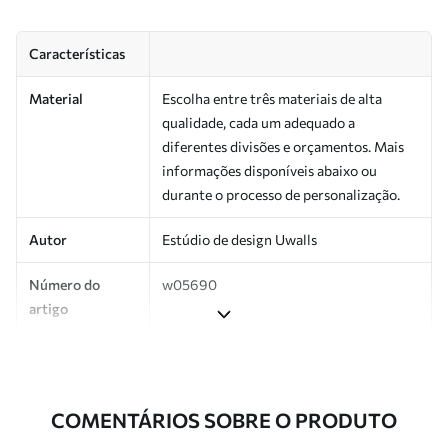
Características
Material
Escolha entre três materiais de alta
qualidade, cada um adequado a
diferentes divisões e orçamentos. Mais
informações disponíveis abaixo ou
durante o processo de personalização.
Autor
Estúdio de design Uwalls
Número do
w05690
artigo
Superfície
Semibrilhante.
Produção
Impresso sob encomenda e entregue em
COMENTÁRIOS SOBRE O PRODUTO
rolos de até 50 cm de largura.