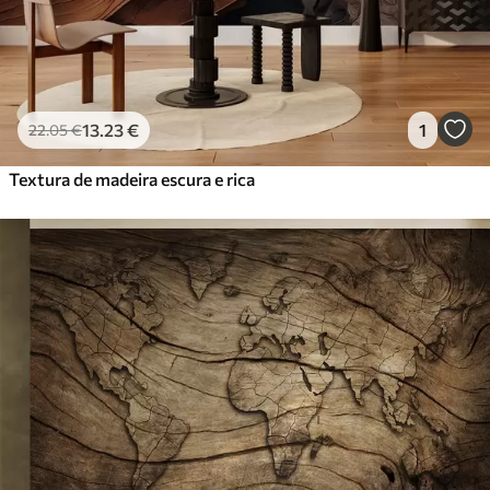
13
.23
€
1
22
.05
€
Textura de madeira escura e rica