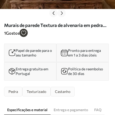
Murais de parede Textura de alvenaria em pedra
natural com formas irregulares Nr. w05690
1
Gostos
Papel de parede para o
Pronto para entrega
seu tamanho
em 1 a 3 dias úteis
Entrega gratuita em
Política de reembolso
Portugal
de 30 dias
Pedra
Texturizado
Castanho
Especificações e material
Entrega e pagamento
FAQ