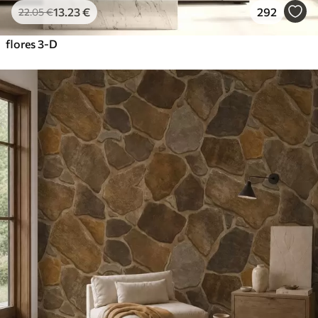
13
.23
€
292
22
.05
€
flores 3-D