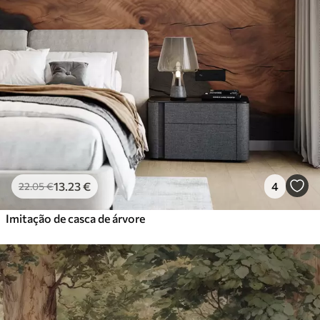
13
.23
€
4
22
.05
€
Imitação de casca de árvore