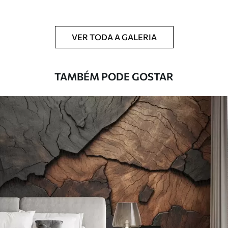
Adicionalmente
Disponível com revestimento de verniz
e/ou adesivo para papel de parede.
VER TODA A GALERIA
Limpeza
Pode ser limpo suavemente com uma
esponja macia. Murais de parede com
revestimento de verniz podem ser limpos
TAMBÉM PODE GOSTAR
com água.
Método de
Aplicação perfeita
aplicação
Materiais disponíveis
Standard
45
.00
27
.00
€
/m²
Premium