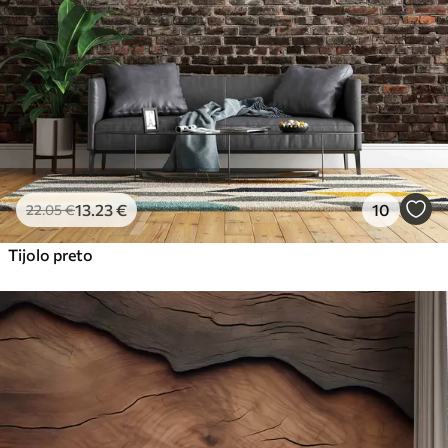
13
.23
€
10
22
.05
€
Tijolo preto