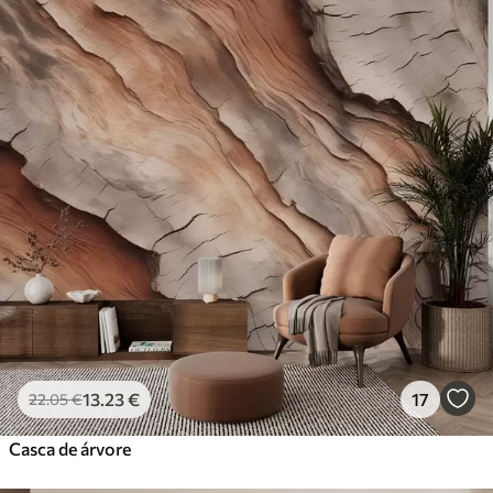
13
.23
€
17
22
.05
€
Casca de árvore