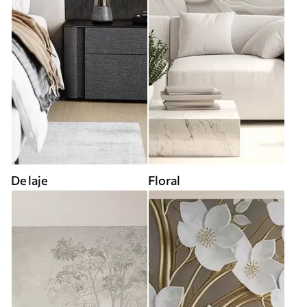
De laje
Floral