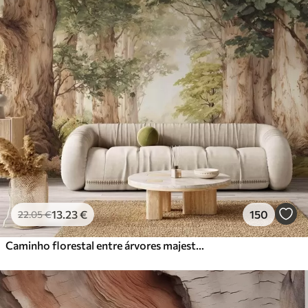
13
.23
€
150
22
.05
€
Caminho florestal entre árvores majestosas em estilo aquarela