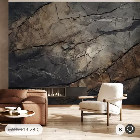
13
.23
€
8
22
.05
€