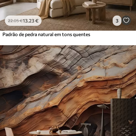
13
.23
€
3
22
.05
€
Padrão de pedra natural em tons quentes