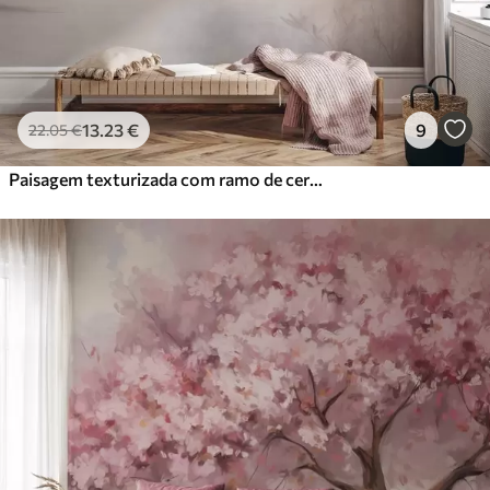
13
.23
€
9
22
.05
€
Paisagem texturizada com ramo de cerejeira em flor, folhas cor-de-rosa, fundo suave e nebuloso