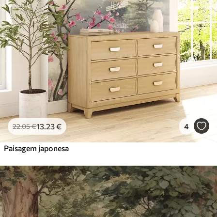
13
.23
€
4
22
.05
€
Paisagem japonesa