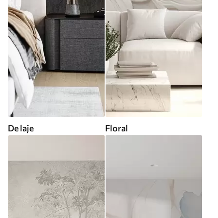
De laje
Floral