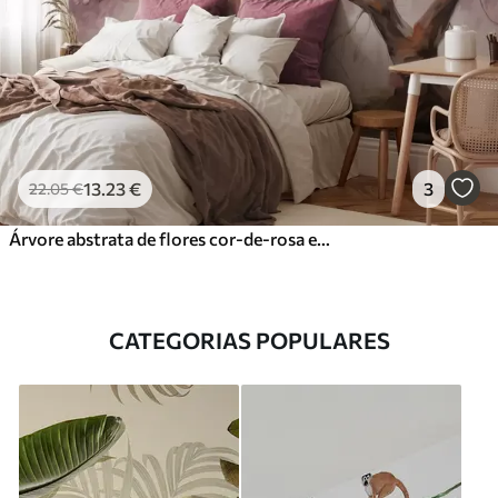
13
.23
€
3
22
.05
€
Árvore abstrata de flores cor-de-rosa em plena floração, junto a um rio, com pinceladas de textura suave e cores pastel
CATEGORIAS POPULARES