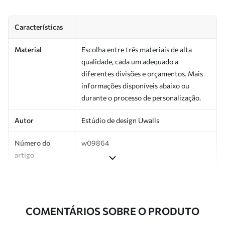
Características
Material
Escolha entre três materiais de alta
qualidade, cada um adequado a
diferentes divisões e orçamentos. Mais
informações disponíveis abaixo ou
durante o processo de personalização.
Autor
Estúdio de design Uwalls
Número do
w09864
artigo
Produção
Impresso sob encomenda e entregue em
rolos de até 50 cm de largura.
COMENTÁRIOS SOBRE O PRODUTO
Adicionalmente
Disponível com revestimento de verniz
e/ou adesivo para papel de parede.