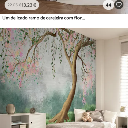
13
.23
€
44
22
.05
€
Um delicado ramo de cerejeira com flores cor-de-rosa suaves sobre um fundo claro