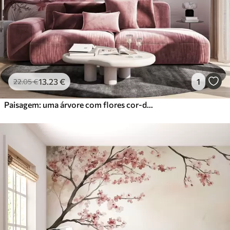
Vinil Premium
65
.00
39
.00
€
/m²
Peel and Stick
81
.67
49
.00
€
/m²
13
.23
€
1
22
.05
€
Paisagem: uma árvore com flores cor-de-rosa, um lago e montanhas envoltas em neblina ao fundo