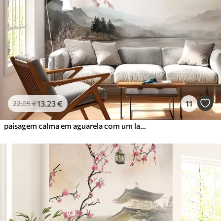
13
.23
€
11
22
.05
€
paisagem calma em aguarela com um lago e uma árvore em flor