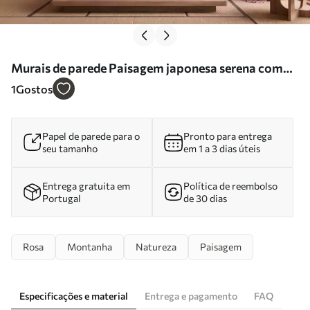
Murais de parede Paisagem japonesa serena com
flores de cerejeira e um lago de montanha ao nascer
1
Gostos
do sol Nr. w09864
Papel de parede para o
Pronto para entrega
seu tamanho
em 1 a 3 dias úteis
Entrega gratuita em
Política de reembolso
Portugal
de 30 dias
Rosa
Montanha
Natureza
Paisagem
Especificações e material
Entrega e pagamento
FAQ