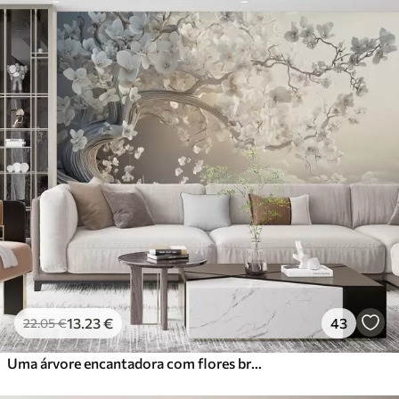
13
.23
€
43
22
.05
€
Uma árvore encantadora com flores brancas contra o fundo de nuvens num estilo interessante em delicadas cores quentes