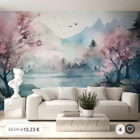
13
.23
€
4
22
.05
€