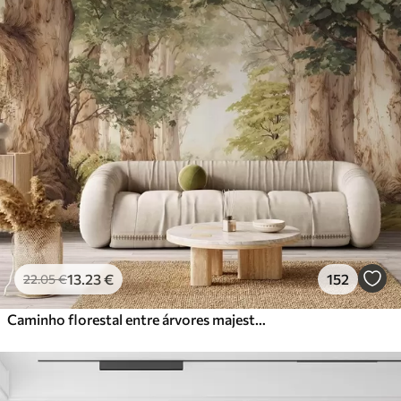
13
.23
€
152
22
.05
€
Caminho florestal entre árvores majestosas em estilo aquarela