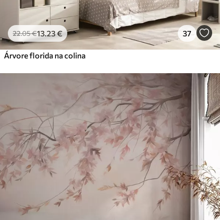
13
.23
€
37
22
.05
€
Árvore florida na colina