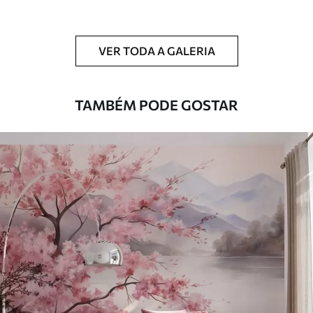
Limpeza
Pode ser limpo suavemente com uma
esponja macia. Murais de parede com
VER TODA A GALERIA
revestimento de verniz podem ser limpos
com água.
TAMBÉM PODE GOSTAR
Método de
Aplicação perfeita
aplicação
Materiais disponíveis
Standard
45
.00
27
.00
€
/m²
Premium
56
.67
34
.00
€
/m²