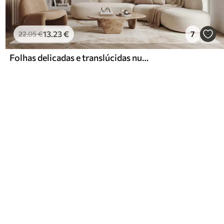
13
.23
€
7
22
.05
€
Folhas delicadas e translúcidas num ramo