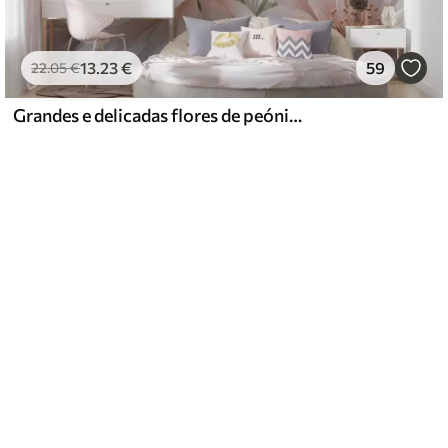
13
.23
€
59
22
.05
€
Grandes e delicadas flores de peónia brancas e cor-de-rosa com pétalas macias e fofas sobre um fundo cinzento esbatido