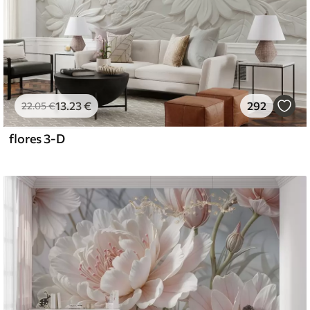
13
.23
€
292
22
.05
€
flores 3-D