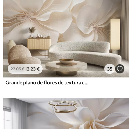
13
.23
€
35
22
.05
€
Grande plano de flores de textura cremosa com pétalas delicadas e fluidas, criando um arranjo floral suave, elegante e texturado