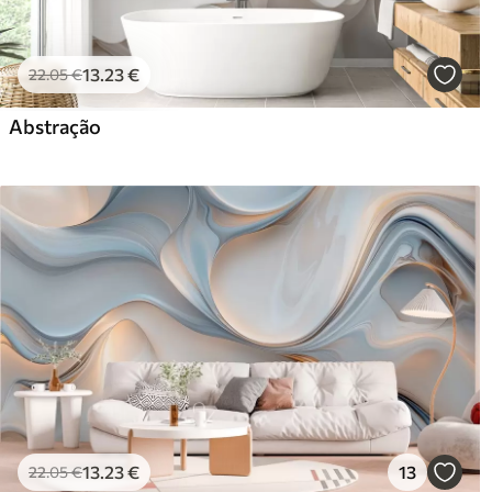
13
.23
€
22
.05
€
Abstração
13
.23
€
13
22
.05
€