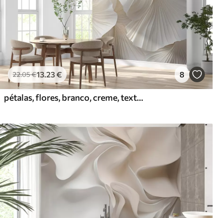
13
.23
€
8
22
.05
€
pétalas, flores, branco, creme, textura, ternura, decorativo