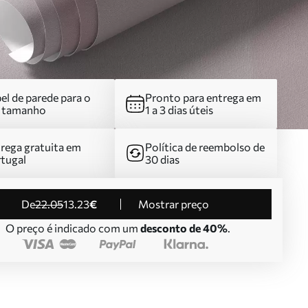
el de parede para o
Pronto para entrega em
u tamanho
1 a 3 dias úteis
rega gratuita em
Política de reembolso de
tugal
30 dias
de
22
.05
13
.23
€
Mostrar preço
O preço é indicado com um
desconto de 40%
.