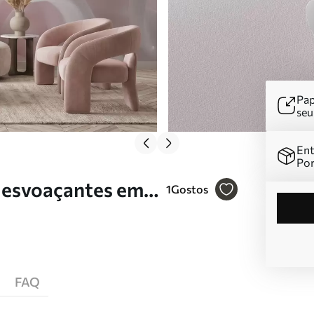
Pap
se
Ent
Por
 esvoaçantes em
1
Gostos
w09858
FAQ