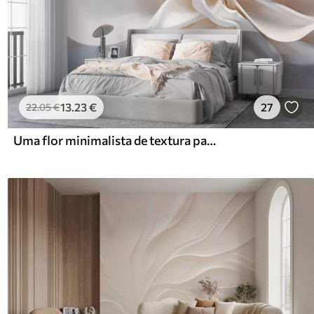
13
.23
€
27
22
.05
€
Uma flor minimalista de textura pastel branca com pétalas suaves, leve e arejada, sobre um fundo branco