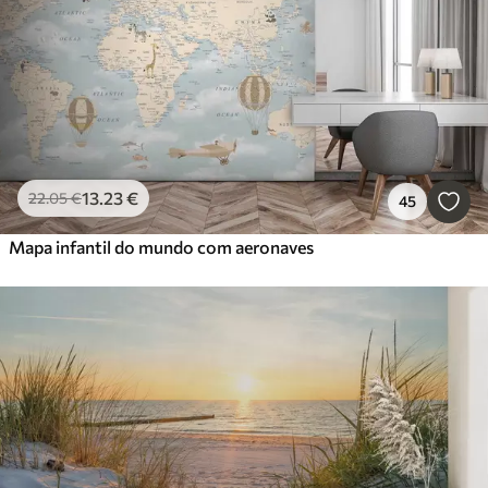
13
.23
€
22
.05
€
45
Mapa infantil do mundo com aeronaves