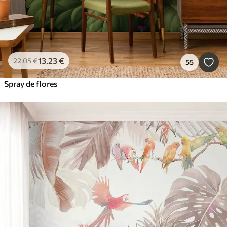
13
.23
€
22
.05
€
55
Spray de flores