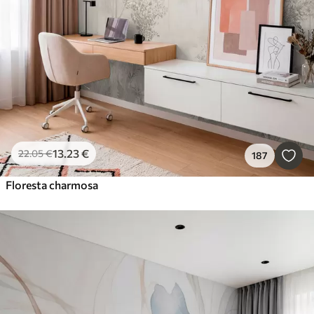
13
.23
€
22
.05
€
187
Floresta charmosa