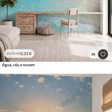
13
.23
€
22
.05
€
36
Água, céu e nuvem