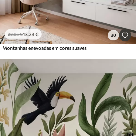
13
.23
€
22
.05
€
30
Montanhas enevoadas em cores suaves