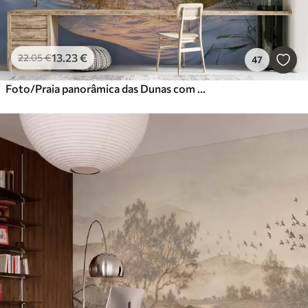
13
.23
€
22
.05
€
47
Foto/Praia panorâmica das Dunas com pôr do sol