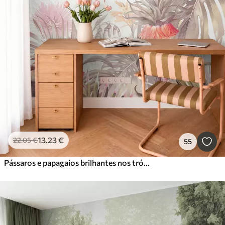
13
.23
€
22
.05
€
55
Pássaros e papagaios brilhantes nos trópicos