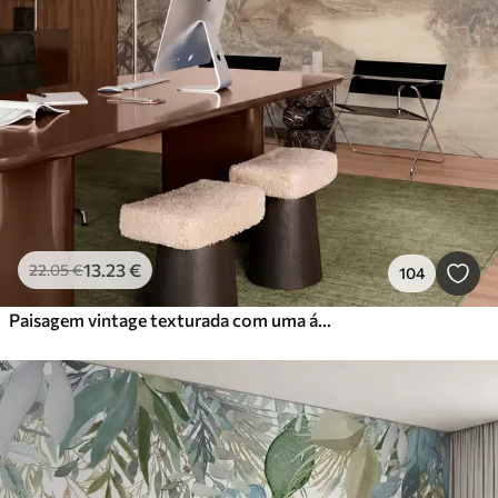
13
.23
€
22
.05
€
104
Paisagem vintage texturada com uma árvore perto de um rio e um céu nublado, arte da natureza em tons sépia