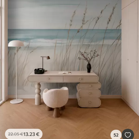
13
.23
€
22
.05
€
52