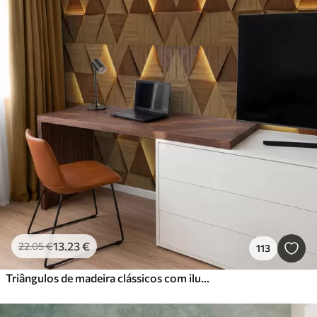
13
.23
€
22
.05
€
113
Triângulos de madeira clássicos com iluminação 3D