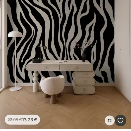
13
.23
€
22
.05
€
12