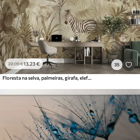
13
.23
€
22
.05
€
35
Floresta na selva, palmeiras, girafa, elefante, zebra, aguarela, cor bege, bananeira, flores