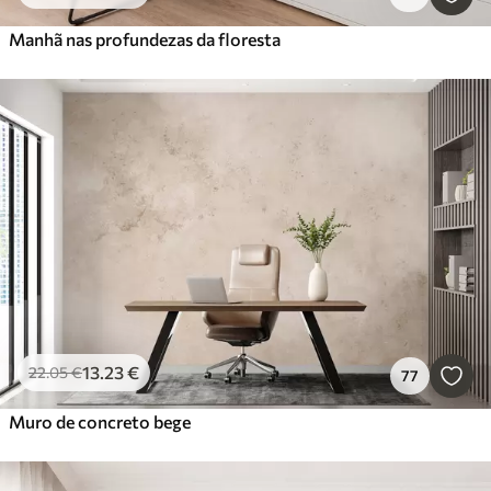
Manhã nas profundezas da floresta
13
.23
€
22
.05
€
77
Muro de concreto bege