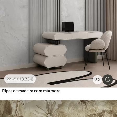
13
.23
€
22
.05
€
82
Ripas de madeira com mármore