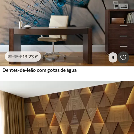
13
.23
€
22
.05
€
9
Dentes-de-leão com gotas de água