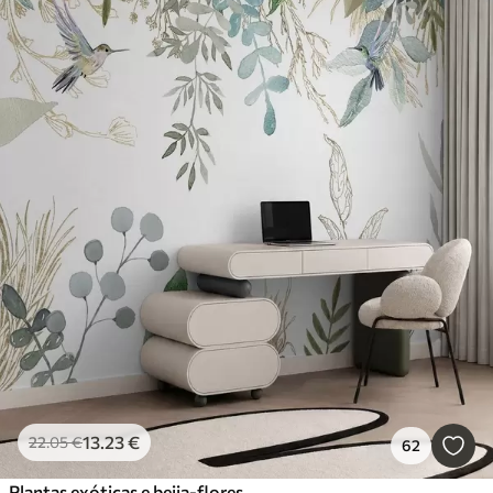
13
.23
€
22
.05
€
62
Plantas exóticas e beija-flores