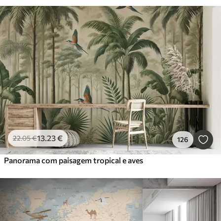
13
.23
€
22
.05
€
126
Panorama com paisagem tropical e aves