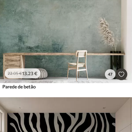
13
.23
€
22
.05
€
47
Parede de betão