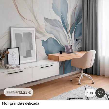
13
.23
€
22
.05
€
108
Flor grande e delicada