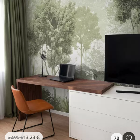
13
.23
€
22
.05
€
78