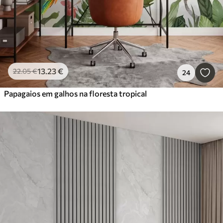
13
.23
€
22
.05
€
24
Papagaios em galhos na floresta tropical