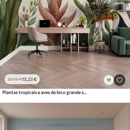
13
.23
€
22
.05
€
17
Plantas tropicais e aves de bico grande sobre fundo claro