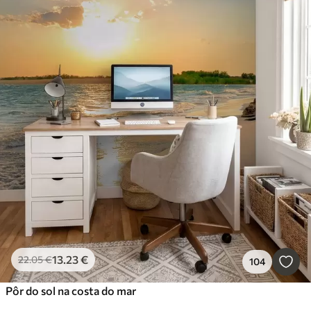
13
.23
€
22
.05
€
104
Pôr do sol na costa do mar