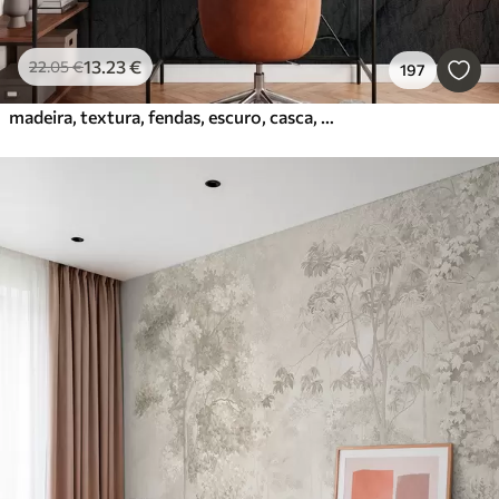
13
.23
€
22
.05
€
197
madeira, textura, fendas, escuro, casca, superfície