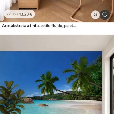
13
.23
€
22
.05
€
21
Arte abstrata a tinta, estilo fluido, paleta de cores bege