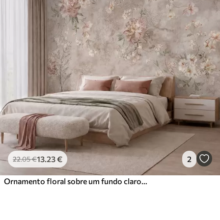
13
.23
€
2
22
.05
€
Ornamento floral sobre um fundo claro com textura