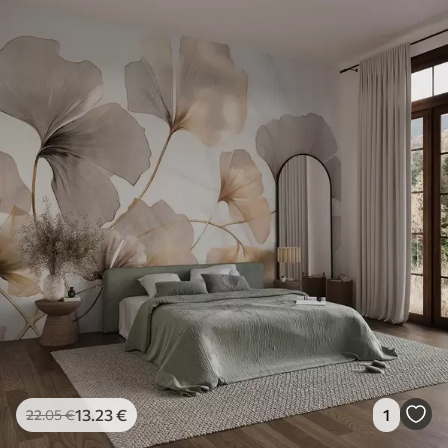
13
.23
€
1
22
.05
€