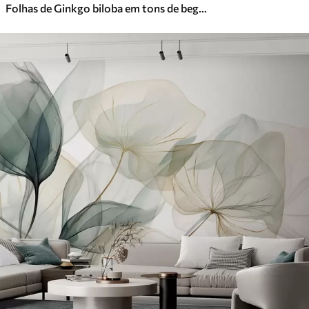
Folhas de Ginkgo biloba em tons de bege, amarelo e castanho, efeito de aguarela com textura delicada, fundo claro