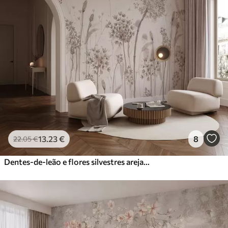
13
.23
€
8
22
.05
€
Dentes-de-leão e flores silvestres arejados em estilo aguarela