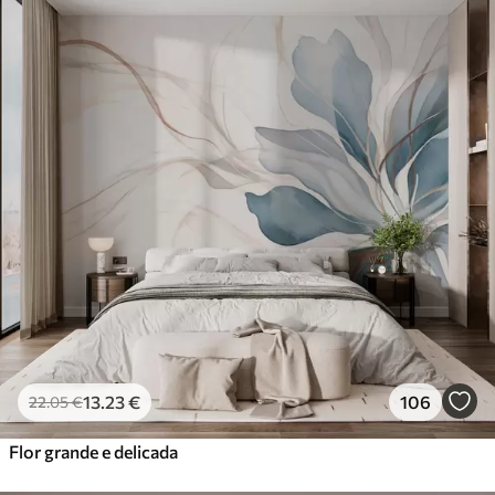
13
.23
€
106
22
.05
€
Flor grande e delicada