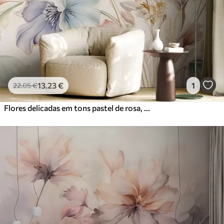
13
.23
€
1
22
.05
€
Flores delicadas em tons pastel de rosa, azul e amarelo, com folhas verdes, sobre um fundo claro