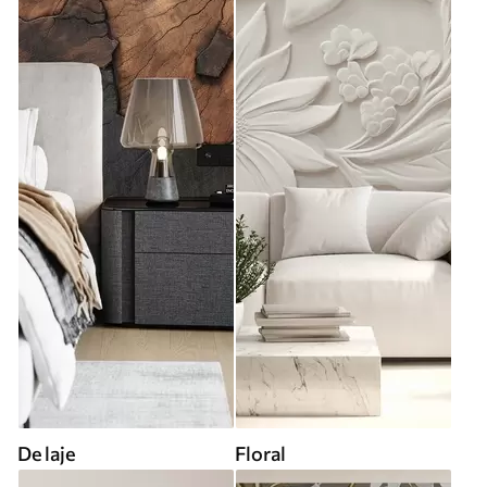
De laje
Floral