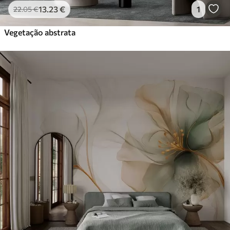
13
.23
€
1
22
.05
€
Vegetação abstrata