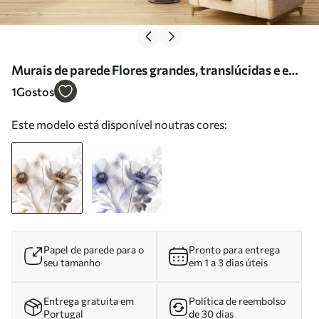
Murais de parede Flores grandes, translúcidas e em
tons de sépia, com pétalas delicadas, folhas
1
Gostos
plumosas e flores mais pequenas Nr. w09900
Este modelo está disponível noutras cores:
Papel de parede para o
Pronto para entrega
seu tamanho
em 1 a 3 dias úteis
Entrega gratuita em
Política de reembolso
Portugal
de 30 dias