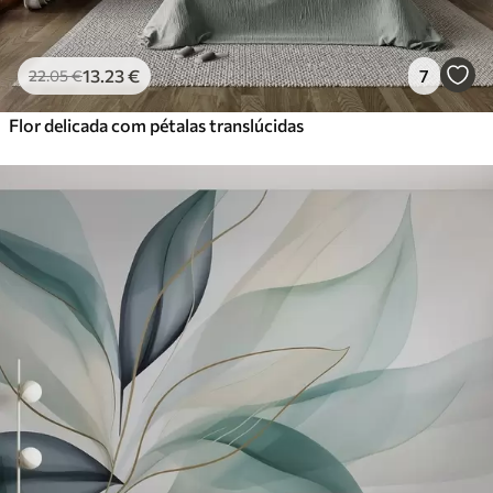
13
.23
€
7
22
.05
€
Flor delicada com pétalas translúcidas