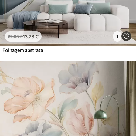
13
.23
€
1
22
.05
€
Folhagem abstrata