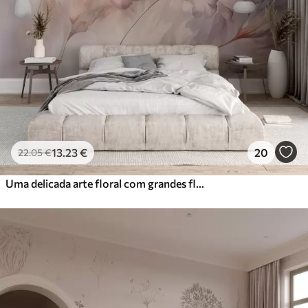
13
.23
€
20
22
.05
€
Uma delicada arte floral com grandes flores de cor pastel com pétalas translúcidas, caules suaves e um fundo suave e difuso