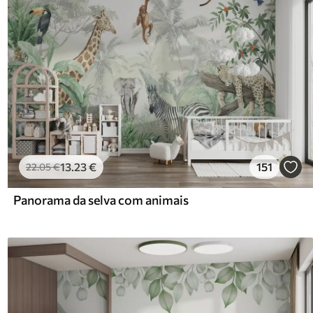
13
.23
€
151
22
.05
€
Panorama da selva com animais