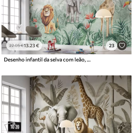
13
.23
€
23
22
.05
€
Desenho infantil da selva com leão, girafa, elefante e papagaios