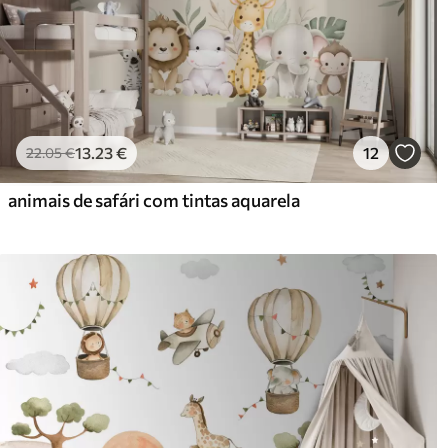
13
.23
€
12
22
.05
€
animais de safári com tintas aquarela