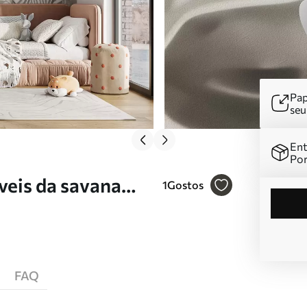
Pap
se
Ent
Por
veis da savana
1
Gostos
estilo de aguarela
FAQ