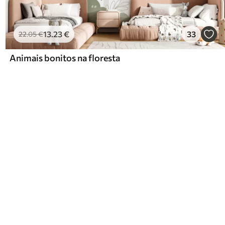
13
.23
€
33
22
.05
€
Animais bonitos na floresta