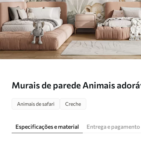
Murais de parede Animais adorá
entre a vegetação tropical, num 
Animais de safari
Creche
Nr. w09885
Especificações e material
Entrega e pagamento