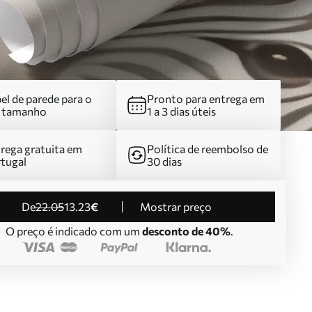
el de parede para o
Pronto para entrega em
u tamanho
1 a 3 dias úteis
rega gratuita em
Política de reembolso de
tugal
30 dias
de
22
.05
13
.23
€
Mostrar preço
O preço é indicado com um
desconto de 40%
.