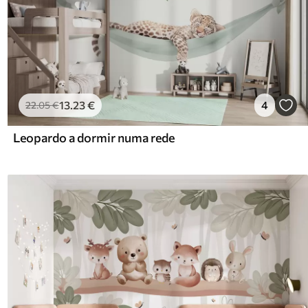
13
.23
€
4
22
.05
€
Leopardo a dormir numa rede