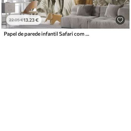
13
.23
€
22
.05
€
Papel de parede infantil Safari com paisagem tropical e vários animais em cores elegantes