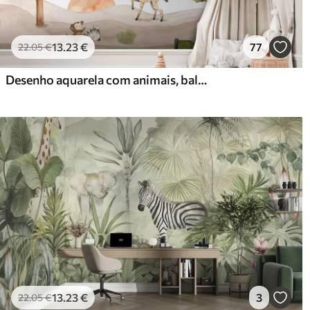
13
.23
€
77
22
.05
€
Desenho aquarela com animais, balões, avião e carro
13
.23
€
3
22
.05
€