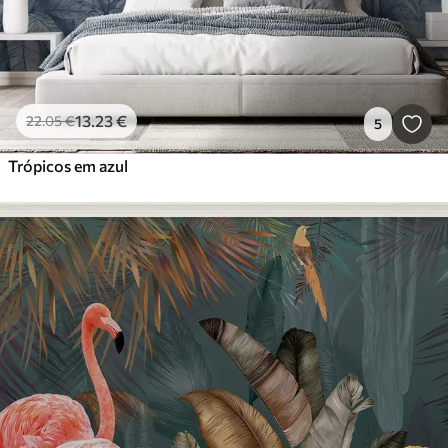
13
.23
€
22
.05
€
5
Trópicos em azul