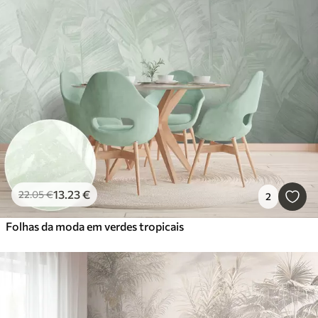
13
.23
€
22
.05
€
2
Folhas da moda em verdes tropicais