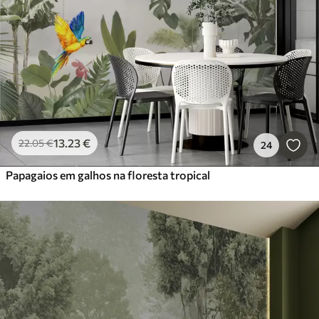
13
.23
€
22
.05
€
24
Papagaios em galhos na floresta tropical