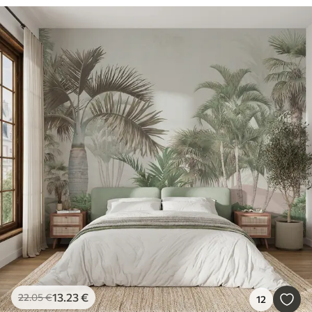
13
.23
€
22
.05
€
12