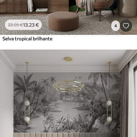
13
.23
€
22
.05
€
4
Selva tropical brilhante