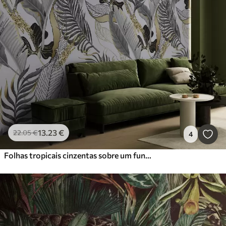
13
.23
€
22
.05
€
4
Folhas tropicais cinzentas sobre um fundo branco