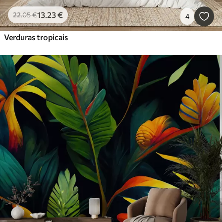
13
.23
€
22
.05
€
4
Verduras tropicais