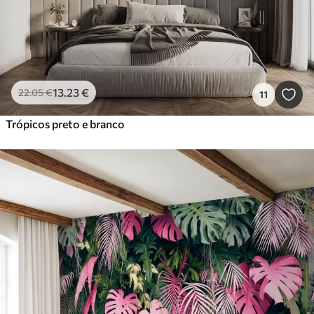
13
.23
€
22
.05
€
11
Trópicos preto e branco