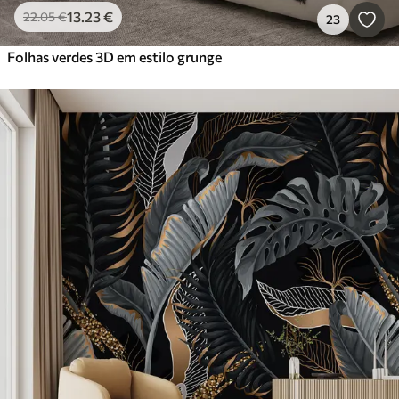
13
.23
€
22
.05
€
23
Folhas verdes 3D em estilo grunge