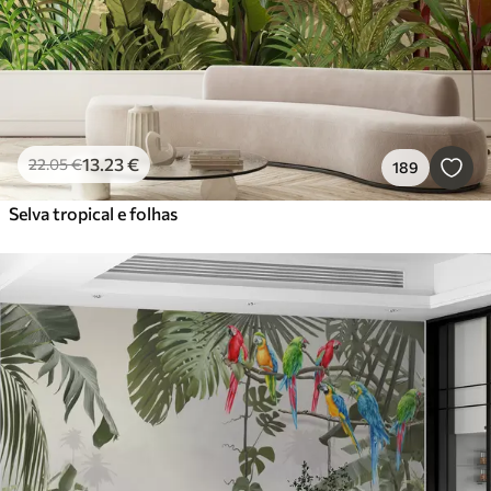
13
.23
€
22
.05
€
189
Selva tropical e folhas