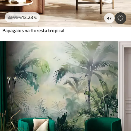
13
.23
€
22
.05
€
47
Papagaios na floresta tropical