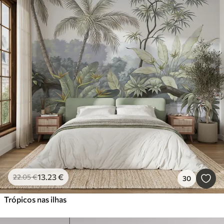
13
.23
€
22
.05
€
30
Trópicos nas ilhas