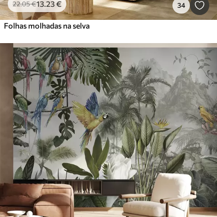
13
.23
€
22
.05
€
34
Folhas molhadas na selva