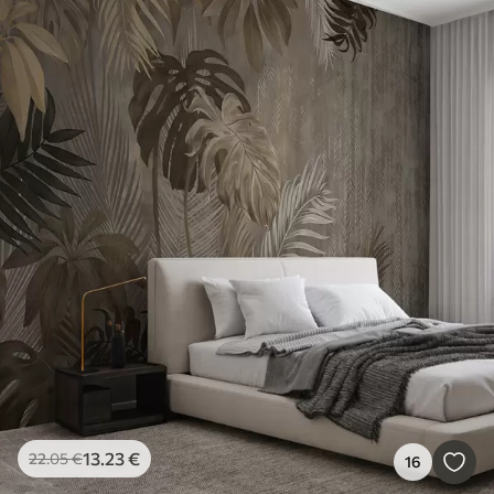
13
.23
€
22
.05
€
16