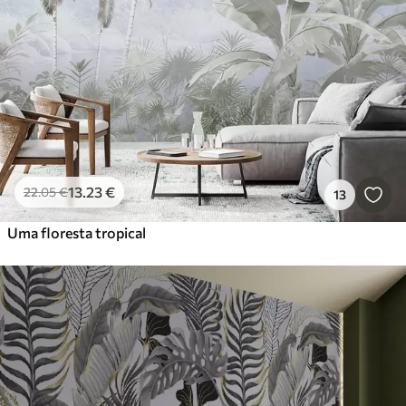
13
.23
€
22
.05
€
13
Uma floresta tropical