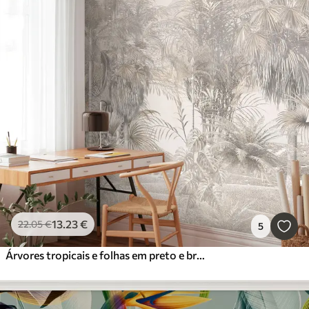
13
.23
€
22
.05
€
5
Árvores tropicais e folhas em preto e branco