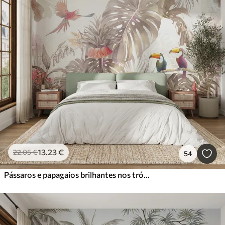
13
.23
€
22
.05
€
54
Pássaros e papagaios brilhantes nos trópicos