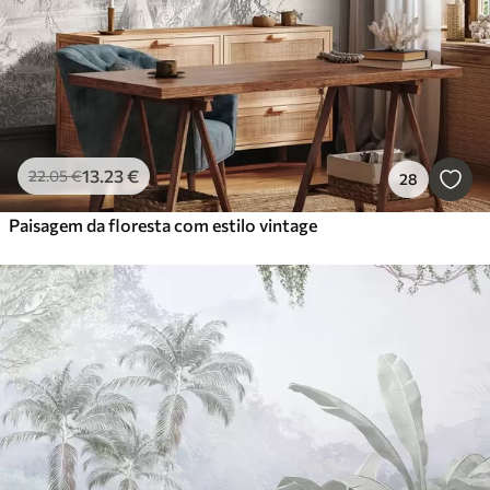
13
.23
€
22
.05
€
28
Paisagem da floresta com estilo vintage