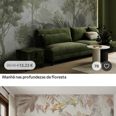
13
.23
€
22
.05
€
78
Manhã nas profundezas da floresta