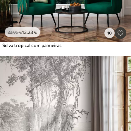
13
.23
€
22
.05
€
10
Selva tropical com palmeiras