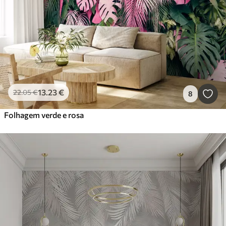
13
.23
€
22
.05
€
8
Folhagem verde e rosa