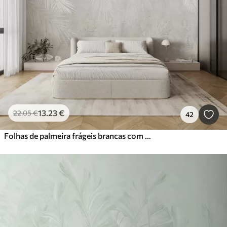
13
.23
€
22
.05
€
42
Folhas de palmeira frágeis brancas com textura grunge