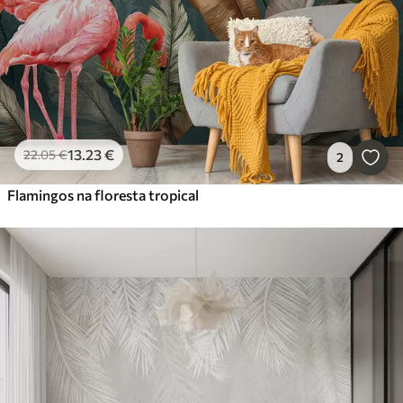
13
.23
€
22
.05
€
2
Flamingos na floresta tropical