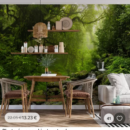
13
.23
€
22
.05
€
41