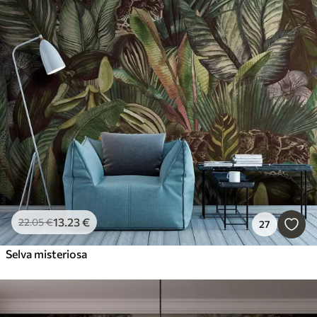
13
.23
€
22
.05
€
27
Selva misteriosa