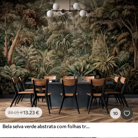
13
.23
€
22
.05
€
10
Bela selva verde abstrata com folhas tropicais