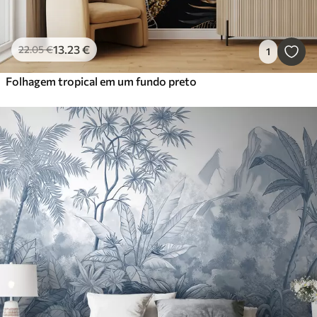
13
.23
€
22
.05
€
1
Folhagem tropical em um fundo preto