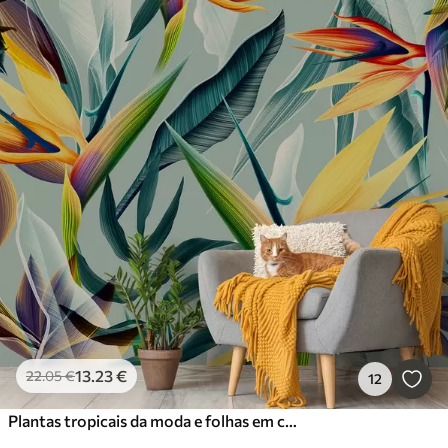
13
.23
€
22
.05
€
12
Plantas tropicais da moda e folhas em cores brilhantes