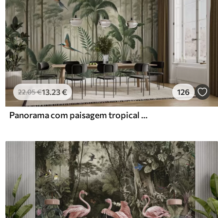
13
.23
€
126
22
.05
€
Panorama com paisagem tropical e aves