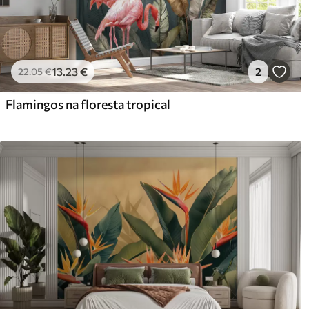
13
.23
€
2
22
.05
€
Flamingos na floresta tropical