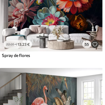
13
.23
€
55
22
.05
€
Spray de flores