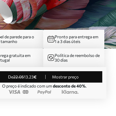
el de parede para o
Pronto para entrega em
u tamanho
1 a 3 dias úteis
rega gratuita em
Política de reembolso de
tugal
30 dias
de
22
.05
13
.23
€
Mostrar preço
O preço é indicado com um
desconto de 40%
.