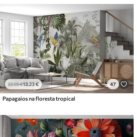
Limpeza
Pode ser limpo suavemente 
com revestimento de verniz
Método de aplicação
Aplicação perfeita
Materiais disponíveis
Standard
Pr
45
.00
56
.
27
.00
€
/m²
13
.23
€
47
22
.05
€
Vinil Premium
Pee
Papagaios na floresta tropical
65
.00
81
.
39
.00
€
/m²