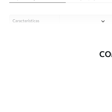
Características
Material
Escolha entre três materiai
diferentes divisões e orçam
durante o processo de perso
CO
Autor
Estúdio de design Uwalls
Número do artigo
u80403
Superfície
Semibrilhante.
Produção
Impresso sob encomenda e e
Adicionalmente
Disponível com revestimento