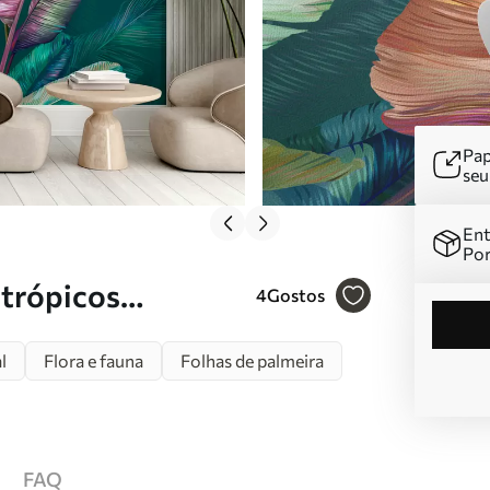
Pap
se
Ent
Por
 trópicos
4
Gostos
l
Flora e fauna
Folhas de palmeira
FAQ