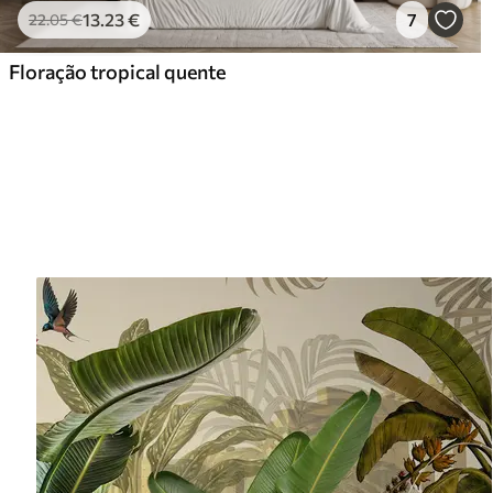
13
.23
€
7
22
.05
€
Floração tropical quente