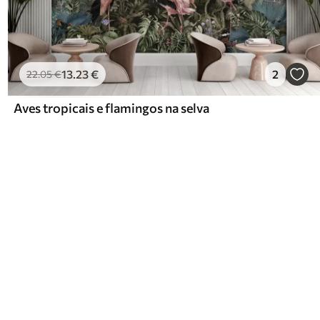
13
.23
€
2
22
.05
€
Aves tropicais e flamingos na selva