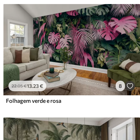
13
.23
€
8
22
.05
€
Folhagem verde e rosa