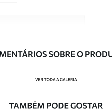
s de alta qualidade, cada um adequado a
entos. Mais informações disponíveis abaixo ou
nalização.
MENTÁRIOS SOBRE O PROD
VER TODA A GALERIA
ntregue em rolos de até 50 cm de largura.
TAMBÉM PODE GOSTAR
 de verniz e/ou adesivo para papel de parede.