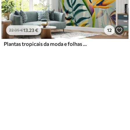
13
.23
€
12
22
.05
€
Plantas tropicais da moda e folhas em cores brilhantes