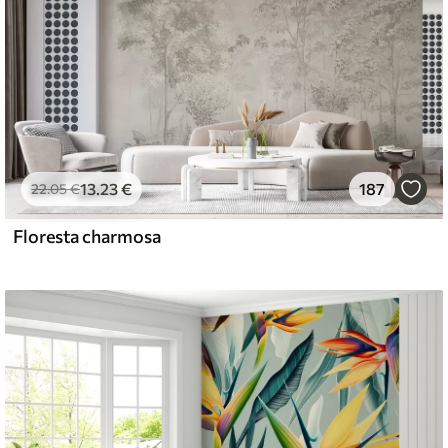
13
.23
€
187
22
.05
€
Floresta charmosa