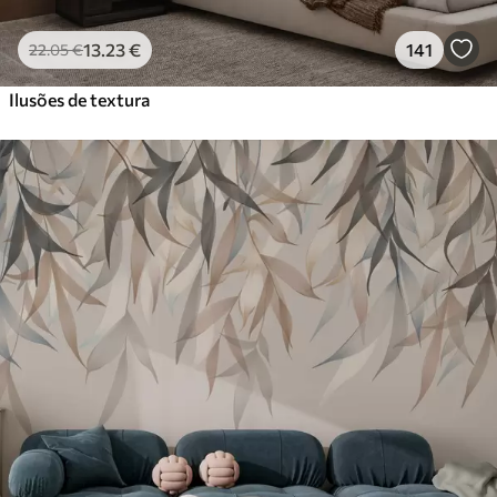
13
.23
€
141
22
.05
€
Ilusões de textura