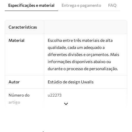
Especificações e material
Entrega e pagamento
FAQ
Características
Material
Escolha entre três materiais de alta
qualidade, cada um adequado a
diferentes divisões e orçamentos. Mais
informações disponíveis abaixo ou
durante o processo de personalização.
Autor
Estúdio de design Uwalls
Número do
u22273
artigo
Produção
Impresso sob encomenda e entregue em
rolos de até 50 cm de largura.