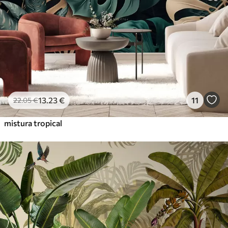
56
.67
34
.00
€
/m²
Vinil Premium
65
.00
39
.00
€
/m²
Peel and Stick
81
.67
49
.00
€
/m²
13
.23
€
11
22
.05
€
mistura tropical