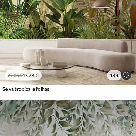
13
.23
€
189
22
.05
€
Selva tropical e folhas