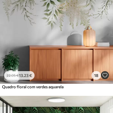
13
.23
€
18
22
.05
€
Quadro floral com verdes aquarela