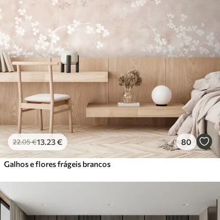
13
.23
€
80
22
.05
€
Galhos e flores frágeis brancos