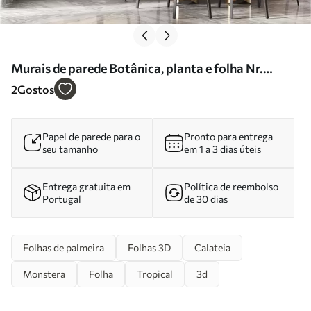
Murais de parede Botânica, planta e folha Nr.
u22273
2
Gostos
Papel de parede para o
Pronto para entrega
seu tamanho
em 1 a 3 dias úteis
Entrega gratuita em
Política de reembolso
Portugal
de 30 dias
Folhas de palmeira
Folhas 3D
Calateia
Monstera
Folha
Tropical
3d