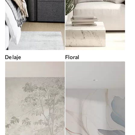
De laje
Floral