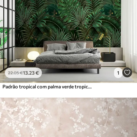
13
.23
€
1
22
.05
€
Padrão tropical com palma verde tropical, folhas de bananeira