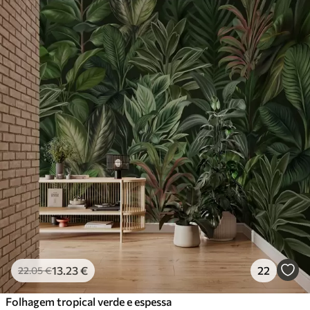
13
.23
€
22
22
.05
€
Folhagem tropical verde e espessa