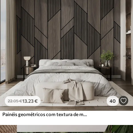
13
.23
€
40
22
.05
€
Painéis geométricos com textura de madeira