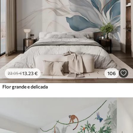
13
.23
€
106
22
.05
€
Flor grande e delicada