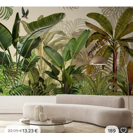
13
.23
€
189
22
.05
€