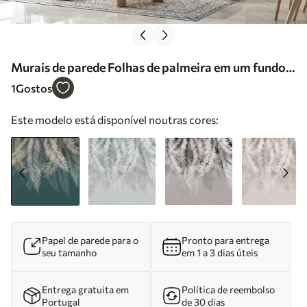
Murais de parede Folhas de palmeira em um fundo
verde escuro Nr. u48556v2
1
Gostos
Este modelo está disponível noutras cores:
Papel de parede para o
Pronto para entrega
seu tamanho
em 1 a 3 dias úteis
Entrega gratuita em
Política de reembolso
Portugal
de 30 dias