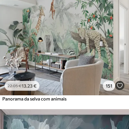
13
.23
€
151
22
.05
€
Panorama da selva com animais