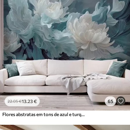
13
.23
€
65
22
.05
€
Flores abstratas em tons de azul e turquesa