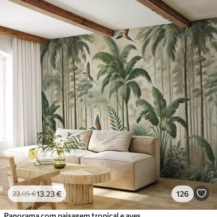
13
.23
€
126
22
.05
€
Panorama com paisagem tropical e aves