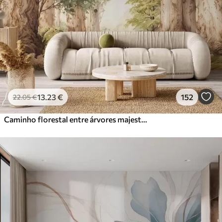
13
.23
€
152
22
.05
€
Caminho florestal entre árvores majestosas em estilo aquarela