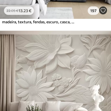
13
.23
€
197
22
.05
€
madeira, textura, fendas, escuro, casca, superfície