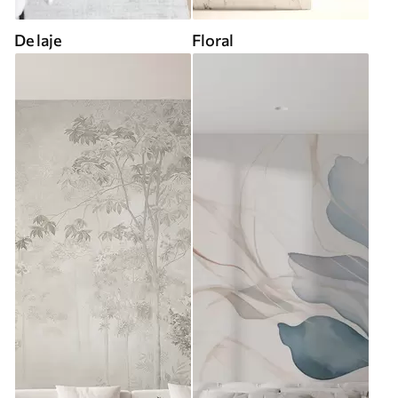
De laje
Floral