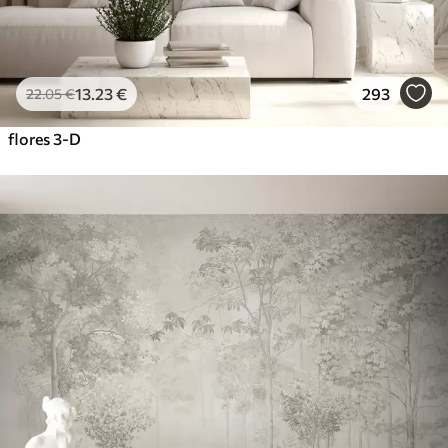
13
.23
€
293
22
.05
€
flores 3-D