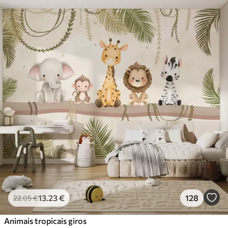
Materiais disponíveis
Standard
45
.00
27
.00
€
/m²
Premium
56
.67
34
.00
€
/m²
Vinil Premium
65
.00
39
.00
€
/m²
Peel and Stick
81
.67
49
.00
€
/m²
13
.23
€
128
22
.05
€
Animais tropicais giros