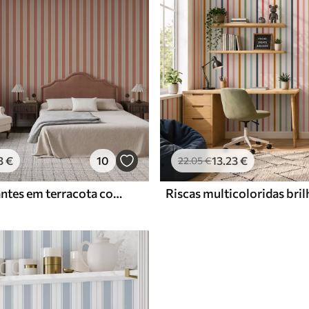
3
€
10
13
.23
€
22
.05
€
Riscas brilhantes em terracota com detalhes em bege