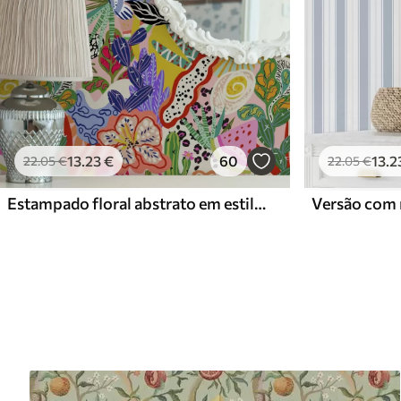
13
.23
€
60
13
.2
22
.05
€
22
.05
€
Estampado floral abstrato em estilo pop art