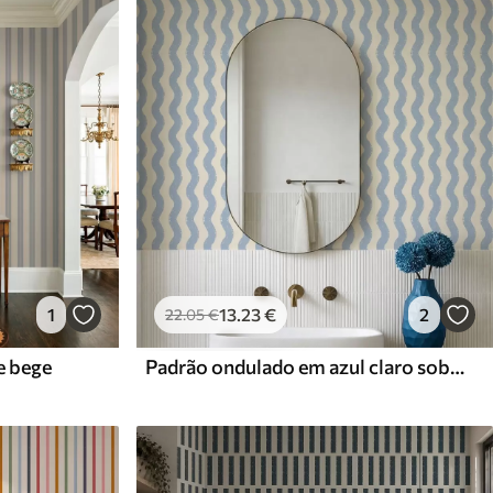
1
13
.23
€
2
22
.05
€
 e bege
Padrão ondulado em azul claro sobre fundo claro