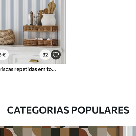
3
€
32
Versão com riscas repetidas em tons de cinzento-azul
CATEGORIAS POPULARES