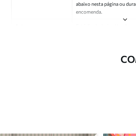
abaixo nesta página ou dura
encomenda.
Autor
Estúdio de design Uwalls
Número do artigo
a01179
Acabamento
Semibrilhante.
CO
Produção
Impresso sob encomenda e e
Opções adicionais
Disponível com revestimento
Limpeza
Pode ser limpo suavemente 
com revestimento de verniz
Método de aplicação
Aplicação perfeita