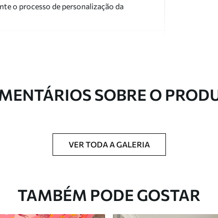
nte o processo de personalização da
MENTÁRIOS SOBRE O PROD
ntregue em rolos de até 50 cm de largura.
 de verniz e/ou adesivo para papel de parede.
VER TODA A GALERIA
com uma esponja macia. Murais de parede
 podem ser limpos com água.
TAMBÉM PODE GOSTAR