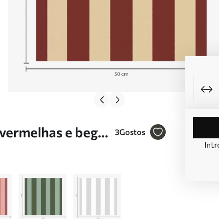
 vermelhas e bege
3
Gostos
Intr