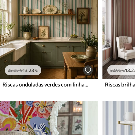
13
.23
€
13
.2
22
.05
€
22
.05
€
Riscas onduladas verdes com linhas pontilhadas