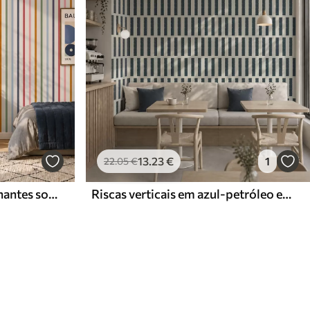
13
.23
€
1
22
.05
€
Riscas multicoloridas brilhantes sobre um fundo claro
Riscas verticais em azul-petróleo escuro sobre fundo claro