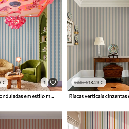
Vinil Premium
65
.00
39
.00
€
/m²
3
€
1
13
.23
€
22
.05
€
Riscas azuis onduladas em estilo minimalista
Riscas verticais cinzentas