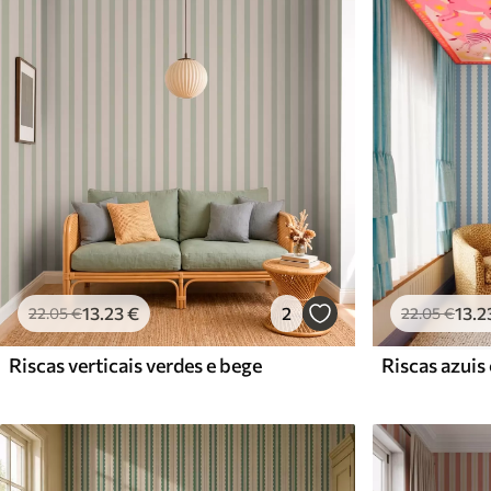
Materiais disponíveis
Standard
Premium
45
.00
56
.67
27
.00
€
/m²
34
.00
€
/m²
13
.23
€
2
13
.2
22
.05
€
22
.05
€
Riscas verticais verdes e bege