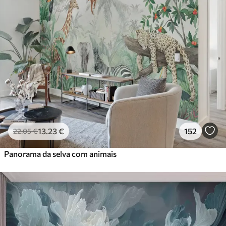
13
.23
€
152
22
.05
€
Panorama da selva com animais