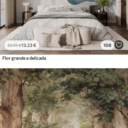
13
.23
€
108
22
.05
€
Flor grande e delicada