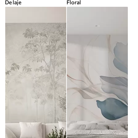
De laje
Floral