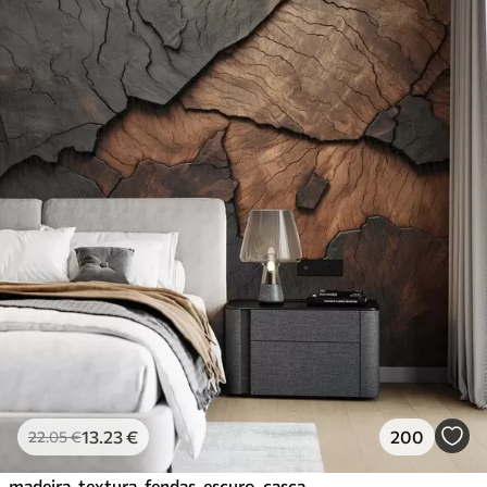
13
.23
€
200
22
.05
€
madeira, textura, fendas, escuro, casca, superfície