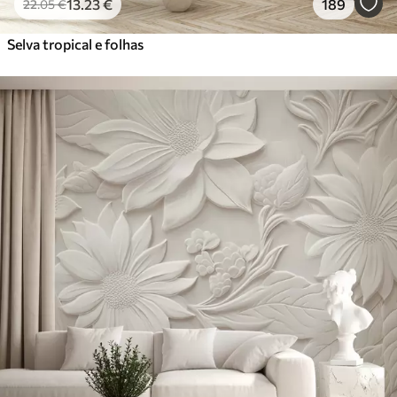
13
.23
€
189
22
.05
€
Selva tropical e folhas