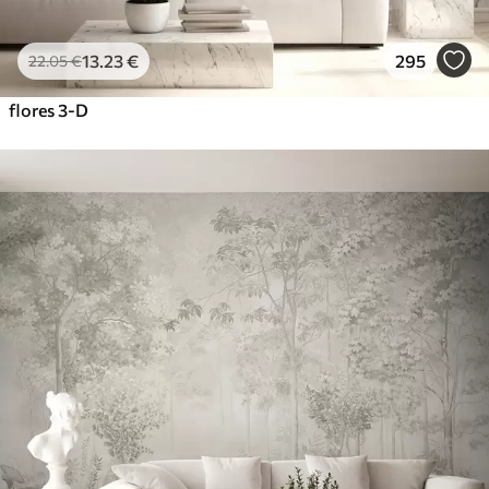
13
.23
€
295
22
.05
€
flores 3-D