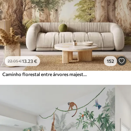
13
.23
€
152
22
.05
€
Caminho florestal entre árvores majestosas em estilo aquarela