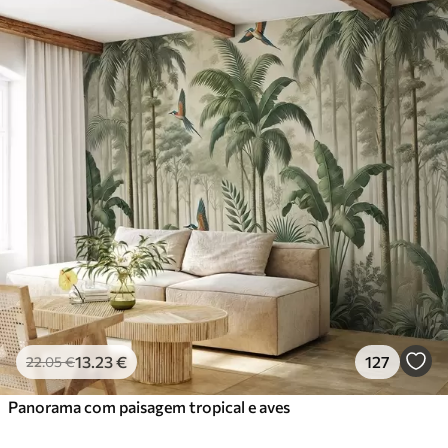
13
.23
€
127
22
.05
€
Panorama com paisagem tropical e aves