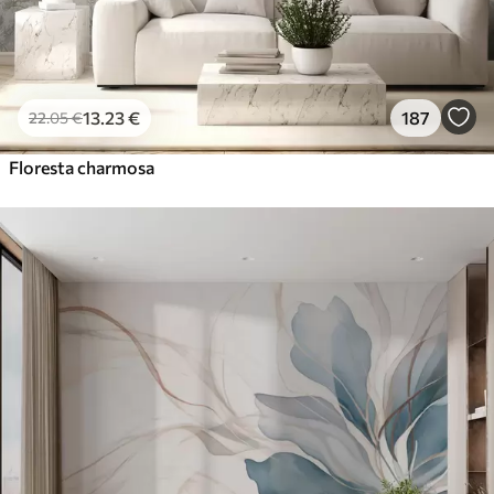
13
.23
€
187
22
.05
€
Floresta charmosa