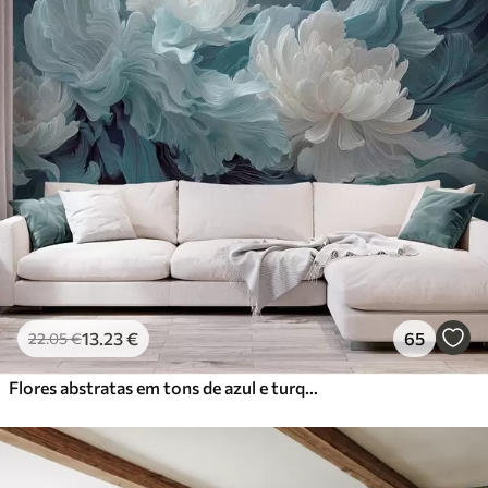
13
.23
€
65
22
.05
€
Flores abstratas em tons de azul e turquesa