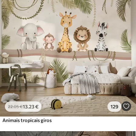
Standard
45
.00
27
.00
€
/m²
Premium
56
.67
34
.00
€
/m²
Vinil Premium
65
.00
39
.00
€
/m²
Peel and Stick
81
.67
49
.00
€
/m²
13
.23
€
129
22
.05
€
Animais tropicais giros