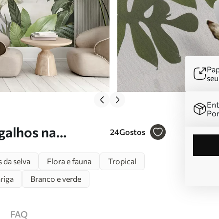
Pap
se
Ent
Por
galhos na
24
Gostos
 da selva
Flora e fauna
Tropical
riga
Branco e verde
FAQ