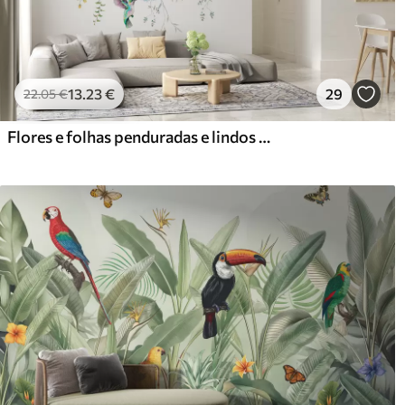
13
.23
€
29
22
.05
€
Flores e folhas penduradas e lindos beija-flores