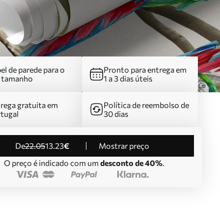
el de parede para o
Pronto para entrega em
u tamanho
1 a 3 dias úteis
rega gratuita em
Política de reembolso de
tugal
30 dias
de
22
.05
13
.23
€
Mostrar preço
O preço é indicado com um
desconto de 40%
.