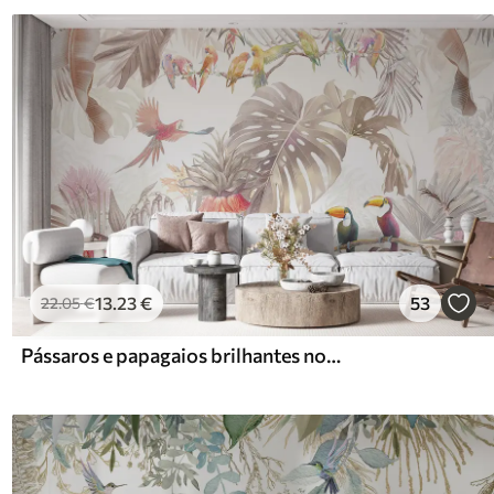
13
.23
€
53
22
.05
€
Pássaros e papagaios brilhantes nos trópicos