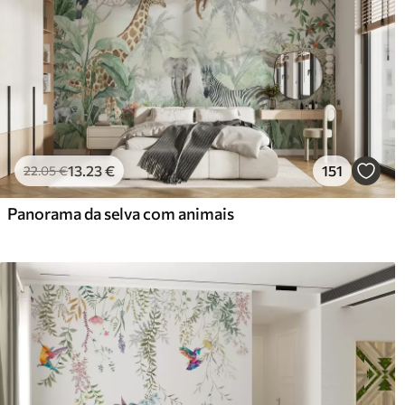
13
.23
€
151
22
.05
€
Panorama da selva com animais