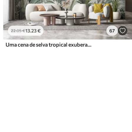
13
.23
€
67
22
.05
€
Uma cena de selva tropical exuberante com várias palmeiras, folhas grandes e flores coloridas em primeiro plano