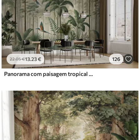
13
.23
€
126
22
.05
€
Panorama com paisagem tropical e aves