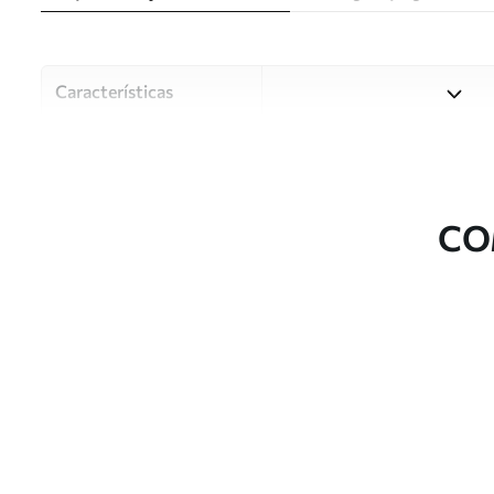
Características
Material
Escolha entre três materiai
diferentes divisões e orçam
durante o processo de perso
CO
Autor
Estúdio de design Uwalls
Número do artigo
u94072
Superfície
Semibrilhante.
Produção
Impresso sob encomenda e e
Adicionalmente
Disponível com revestimento