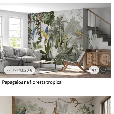
Limpeza
Pode ser limpo suavemente 
com revestimento de verniz
Método de aplicação
Aplicação perfeita
Materiais disponíveis
Standard
Pr
45
.00
56
.
27
.00
€
/m²
13
.23
€
47
22
.05
€
Vinil Premium
Pee
Papagaios na floresta tropical
65
.00
81
.
39
.00
€
/m²