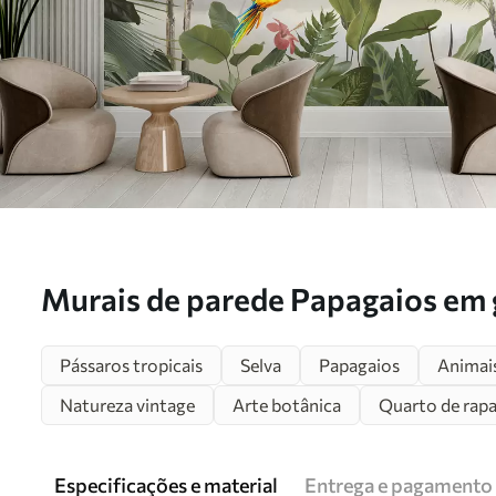
Murais de parede Papagaios em 
floresta tropical Nr. u94072
Pássaros tropicais
Selva
Papagaios
Animais
Natureza vintage
Arte botânica
Quarto de rapa
Especificações e material
Entrega e pagamento