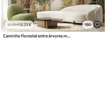
13
.23
€
150
22
.05
€
Caminho florestal entre árvores majestosas em estilo aquarela