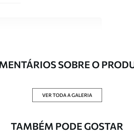
s de alta qualidade, cada um adequado a
entos. Mais informações disponíveis abaixo ou
nalização.
MENTÁRIOS SOBRE O PROD
VER TODA A GALERIA
ntregue em rolos de até 50 cm de largura.
TAMBÉM PODE GOSTAR
 de verniz e/ou adesivo para papel de parede.