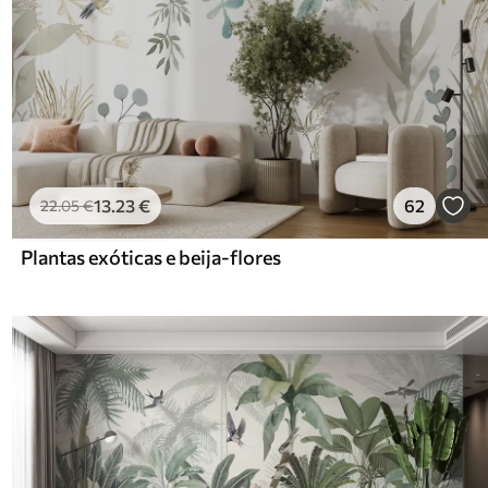
13
.23
€
62
22
.05
€
Plantas exóticas e beija-flores