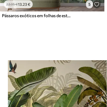
13
.23
€
5
22
.05
€
Pássaros exóticos em folhas de estropio cinza