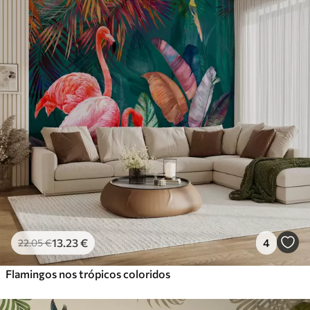
Standard
45
.00
27
.00
€
/m²
Premium
56
.67
34
.00
€
/m²
Vinil Premium
65
.00
39
.00
€
/m²
Peel and Stick
81
.67
49
.00
€
/m²
13
.23
€
4
22
.05
€
Flamingos nos trópicos coloridos