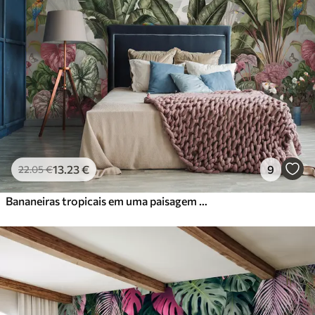
13
.23
€
9
22
.05
€
Bananeiras tropicais em uma paisagem com araras e borboletas em estilo vintage