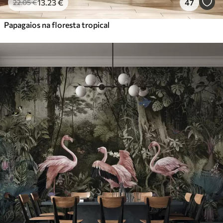
13
.23
€
47
22
.05
€
Papagaios na floresta tropical