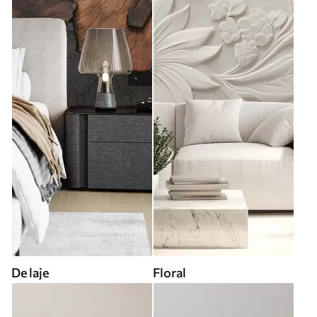
De laje
Floral