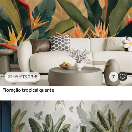
13
.23
€
7
22
.05
€
Floração tropical quente