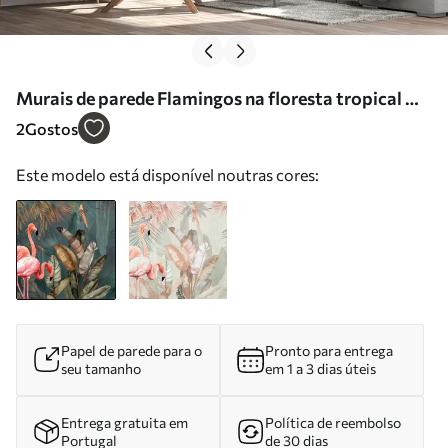
Murais de parede Flamingos na floresta tropical Nr.
u21344
2
Gostos
Este modelo está disponível noutras cores:
Papel de parede para o
Pronto para entrega
seu tamanho
em 1 a 3 dias úteis
Entrega gratuita em
Política de reembolso
Portugal
de 30 dias