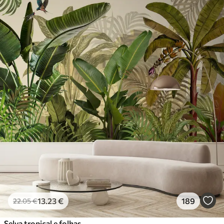
13
.23
€
189
22
.05
€
Selva tropical e folhas