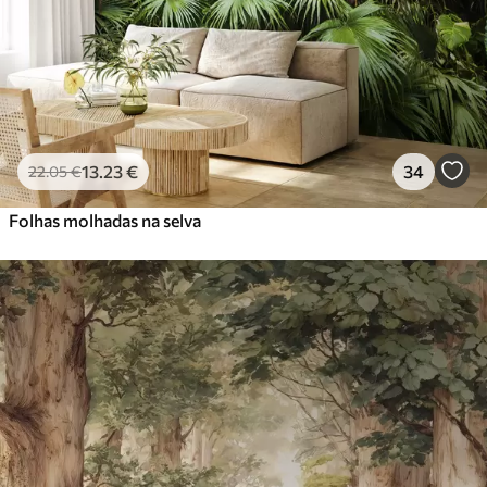
13
.23
€
34
22
.05
€
Folhas molhadas na selva