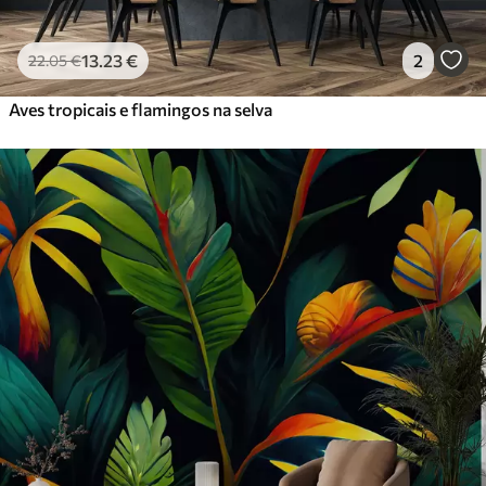
13
.23
€
2
22
.05
€
Aves tropicais e flamingos na selva