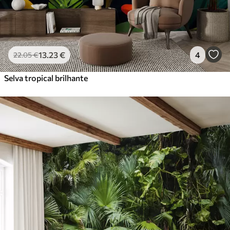
13
.23
€
4
22
.05
€
Selva tropical brilhante