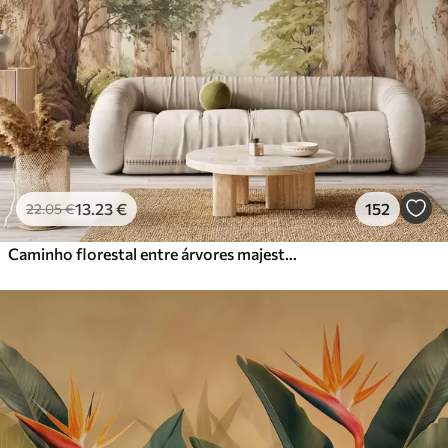
13
.23
€
152
22
.05
€
Caminho florestal entre árvores majestosas em estilo aquarela