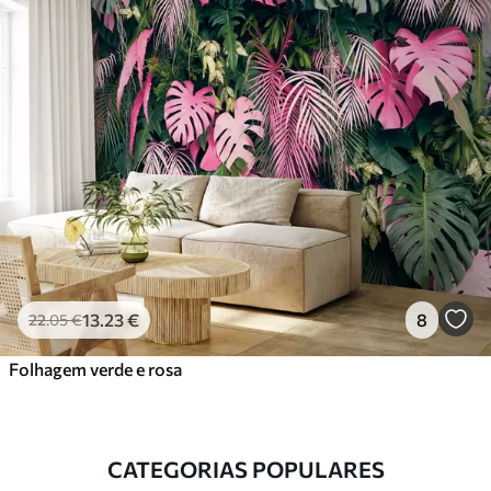
13
.23
€
8
22
.05
€
Folhagem verde e rosa
CATEGORIAS POPULARES