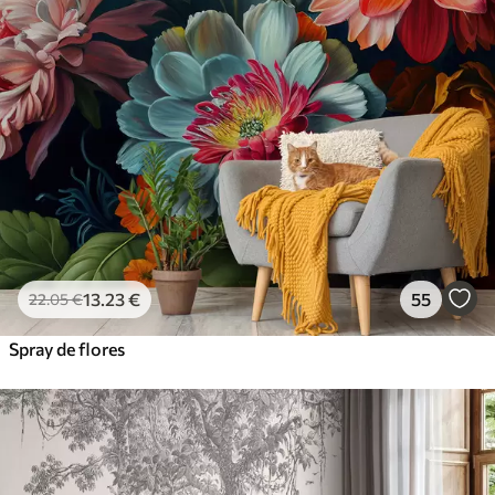
13
.23
€
55
22
.05
€
Spray de flores