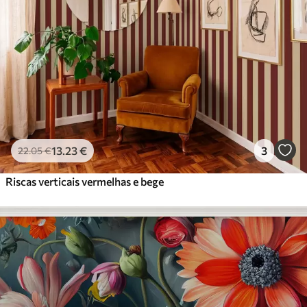
13
.23
€
3
22
.05
€
Riscas verticais vermelhas e bege