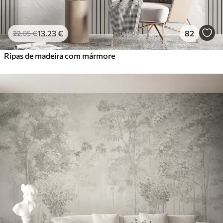
13
.23
€
82
22
.05
€
Ripas de madeira com mármore