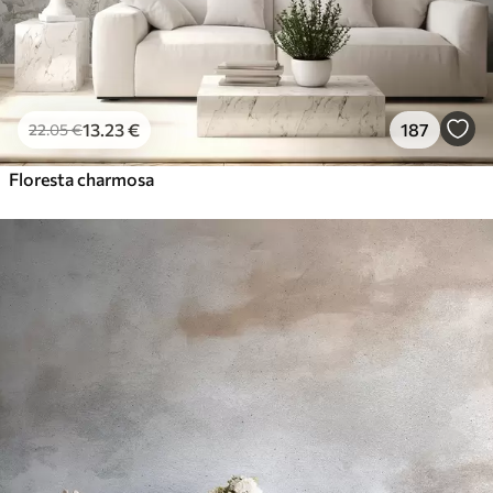
13
.23
€
187
22
.05
€
Floresta charmosa