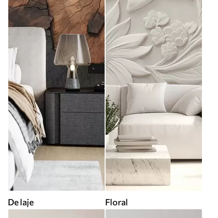
De laje
Floral