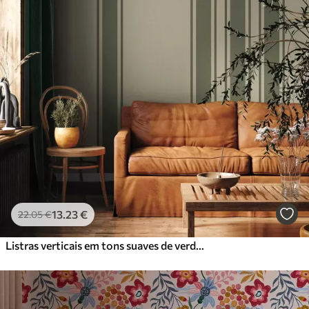
Standard
45
.00
27
.00
€
/m²
Premium
56
.67
34
.00
€
/m²
Vinil Premium
65
.00
39
.00
€
/m²
Peel and Stick
81
.67
49
.00
€
/m²
13
.23
€
22
.05
€
Listras verticais em tons suaves de verde e bege