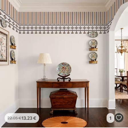
13
.23
€
1
22
.05
€