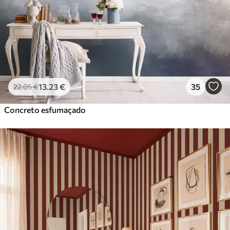
13
.23
€
35
22
.05
€
Concreto esfumaçado