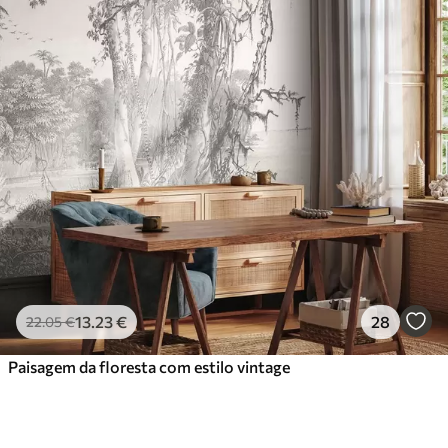
13
.23
€
28
22
.05
€
Paisagem da floresta com estilo vintage