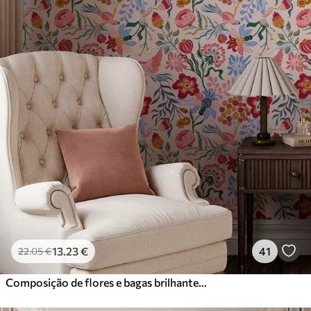
13
.23
€
41
22
.05
€
Composição de flores e bagas brilhantes com papagaios