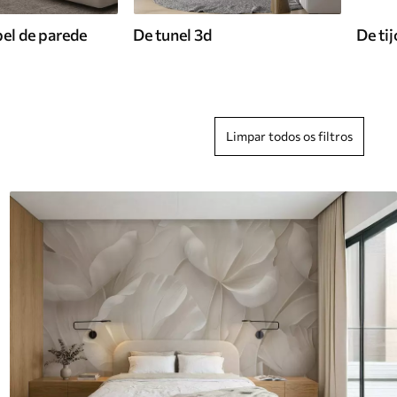
el de parede
De tunel 3d
De tij
Limpar todos os filtros