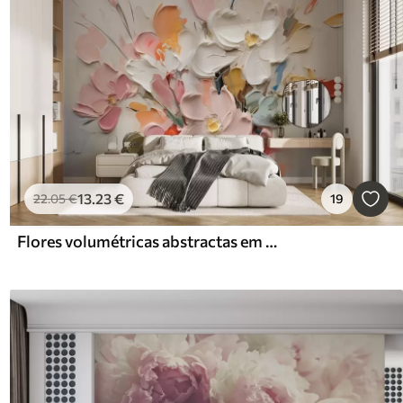
13
.23
€
22
.05
€
19
Flores volumétricas abstractas em estilo de pintura a óleo