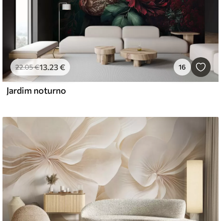
13
.23
€
22
.05
€
16
Jardim noturno