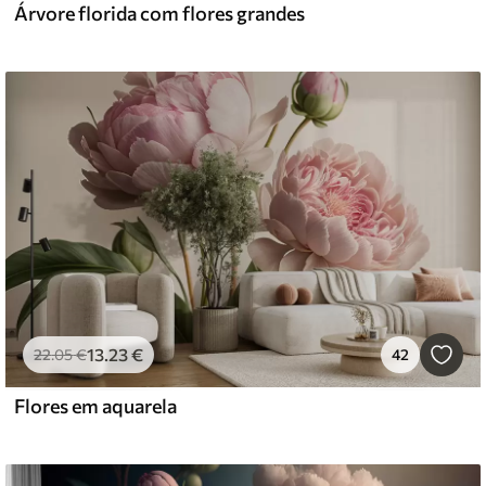
Árvore florida com flores grandes
13
.23
€
22
.05
€
42
Flores em aquarela