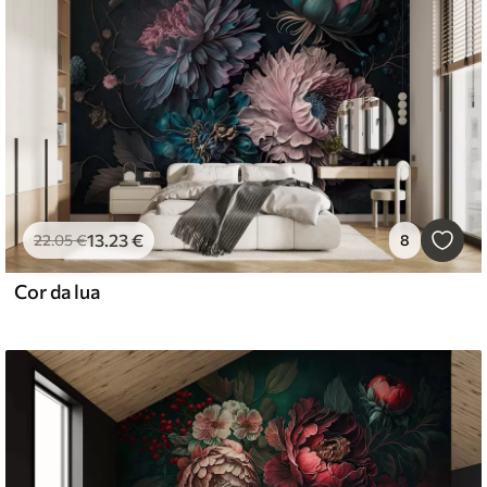
13
.23
€
22
.05
€
8
Cor da lua