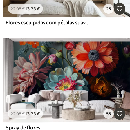
13
.23
€
22
.05
€
25
Flores esculpidas com pétalas suaves
13
.23
€
22
.05
€
55
Spray de flores