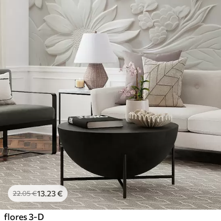
13
.23
€
22
.05
€
flores 3-D