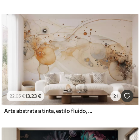
13
.23
€
22
.05
€
21
Arte abstrata a tinta, estilo fluido, paleta de cores bege