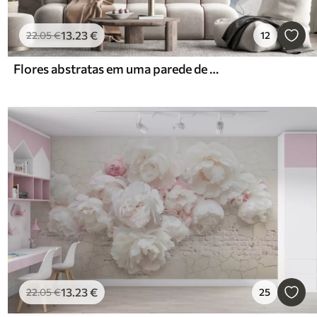
13
.23
€
22
.05
€
12
Flores abstratas em uma parede de concreto
13
.23
€
22
.05
€
25