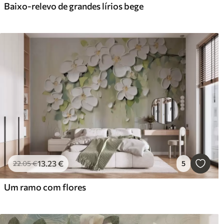
Baixo-relevo de grandes lírios bege
13
.23
€
22
.05
€
5
Um ramo com flores