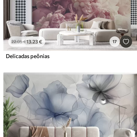
13
.23
€
22
.05
€
17
Delicadas peônias