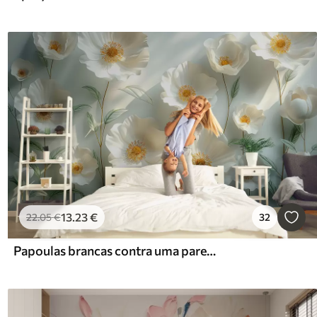
13
.23
€
22
.05
€
32
Papoulas brancas contra uma parede com luz solar e efeito 3D