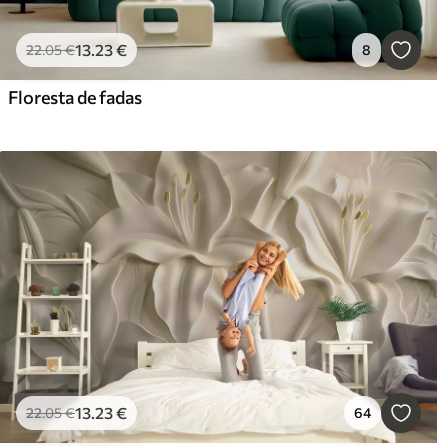
13
.23
€
22
.05
€
8
Floresta de fadas
13
.23
€
22
.05
€
64