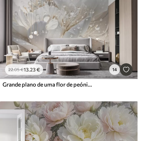
13
.23
€
22
.05
€
14
Grande plano de uma flor de peónia branca com pétalas delicadas e gotas de água