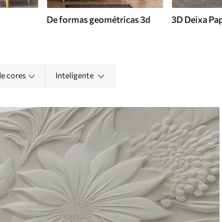
De formas geométricas 3d
3D Deixa Pap
de cores
Inteligente