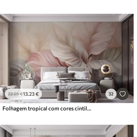
13
.23
€
22
.05
€
32
Folhagem tropical com cores cintilantes