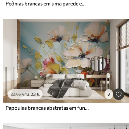
Peônias brancas em uma parede em ruínas
13
.23
€
22
.05
€
8
Papoulas brancas abstratas em fundo azul, imitação de pinceladas