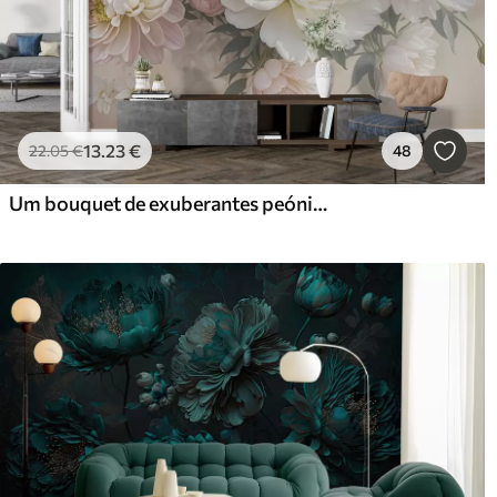
13
.23
€
22
.05
€
48
Um bouquet de exuberantes peónias de cor pastel e outras flores num fundo suave e desfocado