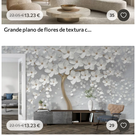
13
.23
€
22
.05
€
35
Grande plano de flores de textura cremosa com pétalas delicadas e fluidas, criando um arranjo floral suave, elegante e texturado
13
.23
€
22
.05
€
29