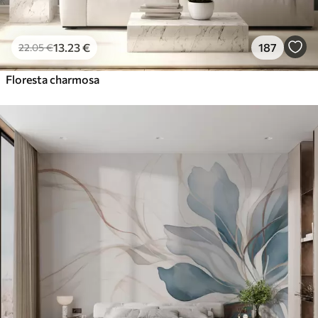
13
.23
€
187
22
.05
€
Floresta charmosa