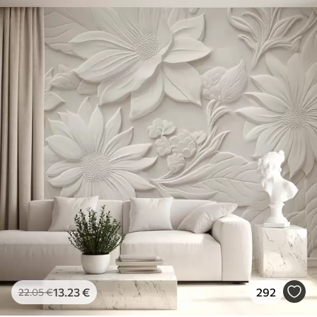
13
.23
€
292
22
.05
€