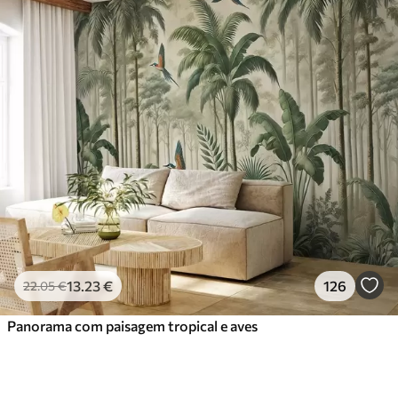
13
.23
€
126
22
.05
€
Panorama com paisagem tropical e aves