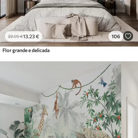
13
.23
€
106
22
.05
€
Flor grande e delicada