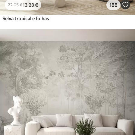
13
.23
€
188
22
.05
€
Selva tropical e folhas