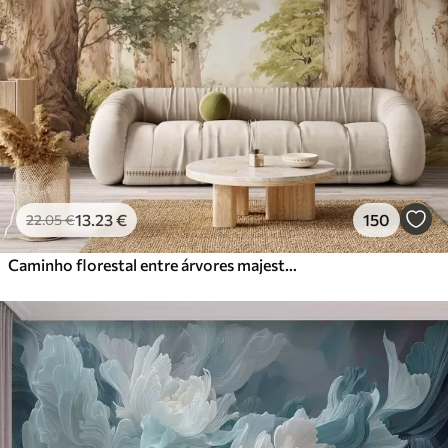
13
.23
€
150
22
.05
€
Caminho florestal entre árvores majestosas em estilo aquarela