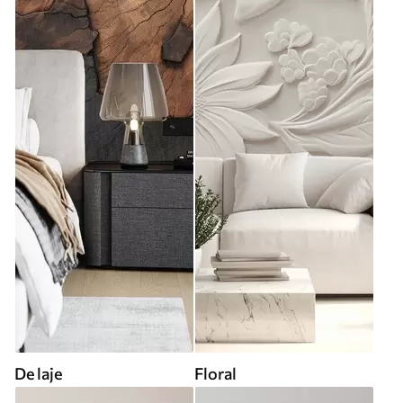
De laje
Floral