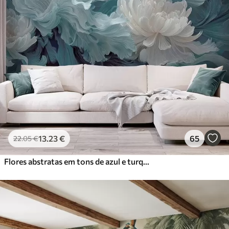
13
.23
€
65
22
.05
€
Flores abstratas em tons de azul e turquesa