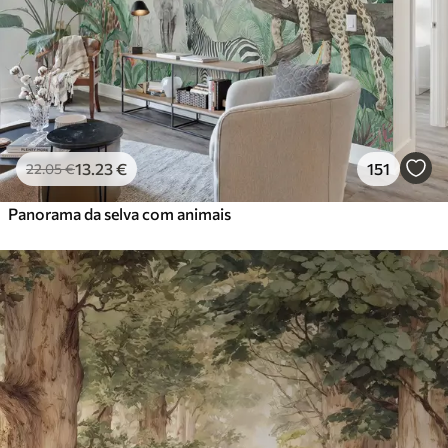
13
.23
€
151
22
.05
€
Panorama da selva com animais