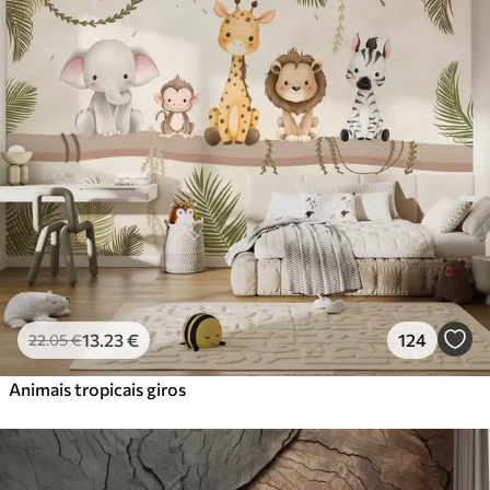
Standard
45
.00
27
.00
€
/m²
Premium
56
.67
34
.00
€
/m²
Vinil Premium
65
.00
39
.00
€
/m²
Peel and Stick
81
.67
49
.00
€
/m²
13
.23
€
124
22
.05
€
Animais tropicais giros