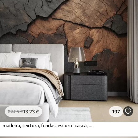
13
.23
€
197
22
.05
€
madeira, textura, fendas, escuro, casca, superfície