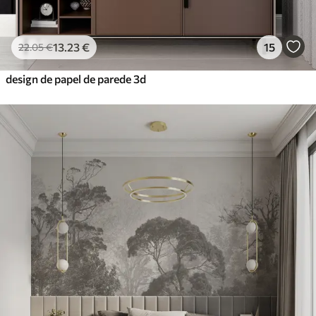
13
.23
€
15
22
.05
€
design de papel de parede 3d