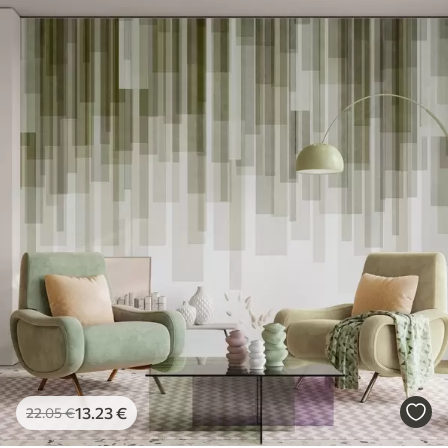
13
.23
€
22
.05
€