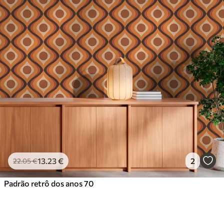
13
.23
€
2
22
.05
€
Padrão retrô dos anos 70