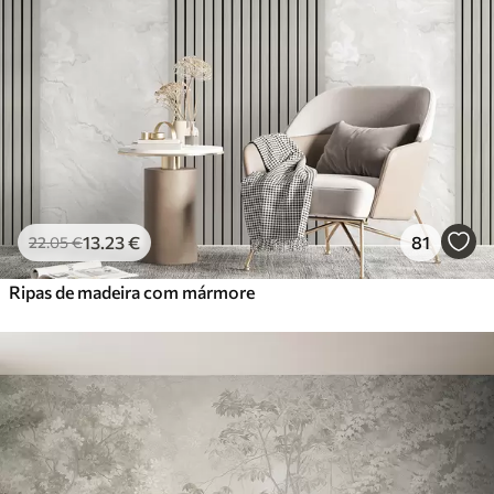
13
.23
€
81
22
.05
€
Ripas de madeira com mármore