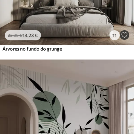
13
.23
€
11
22
.05
€
Árvores no fundo do grunge