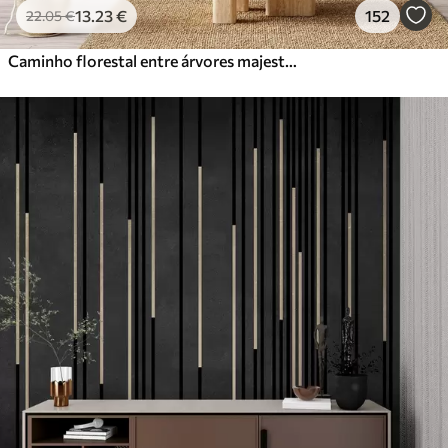
13
.23
€
152
22
.05
€
Caminho florestal entre árvores majestosas em estilo aquarela