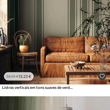
Standard
45
.00
27
.00
€
/m²
Premium
56
.67
34
.00
€
/m²
Vinil Premium
65
.00
39
.00
€
/m²
Peel and Stick
81
.67
49
.00
€
/m²
13
.23
€
22
.05
€
Listras verticais em tons suaves de verde e bege