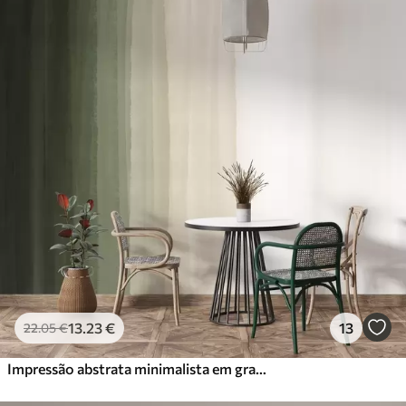
13
.23
€
13
22
.05
€
Impressão abstrata minimalista em gradiente com riscas verticais de verde escuro, bege e branco