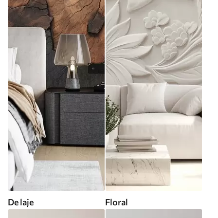
De laje
Floral