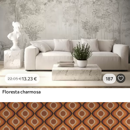
13
.23
€
187
22
.05
€
Floresta charmosa