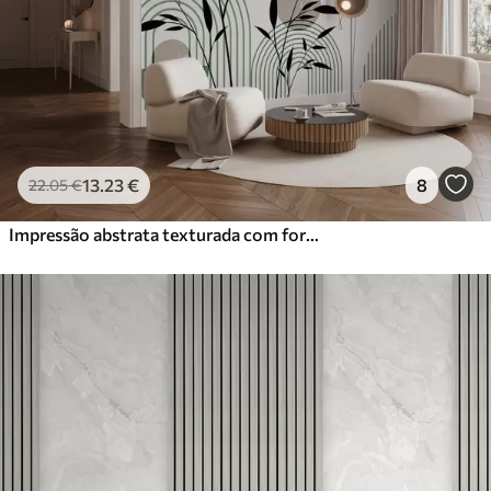
13
.23
€
8
22
.05
€
Impressão abstrata texturada com formas geométricas, círculos e arcos e plantas pretas e verdes sobre um fundo branco