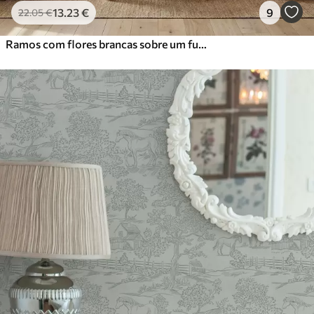
13
.23
€
9
22
.05
€
Ramos com flores brancas sobre um fundo bege suave