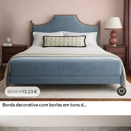
Standard
45
.00
27
.00
€
/m²
Premium
56
.67
34
.00
€
/m²
Vinil Premium
65
.00
39
.00
€
/m²
Peel and Stick
81
.67
49
.00
€
/m²
13
.23
€
22
.05
€
Borda decorativa com borlas em tons de rosa e azul