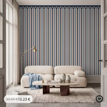
13
.23
€
22
.05
€