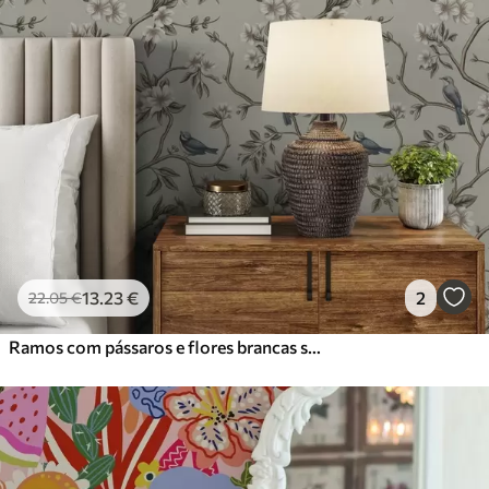
13
.23
€
2
22
.05
€
Ramos com pássaros e flores brancas sobre um fundo delicado