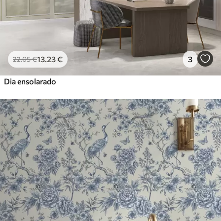
13
.23
€
3
22
.05
€
Dia ensolarado