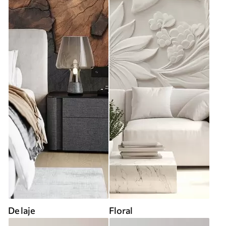
De laje
Floral