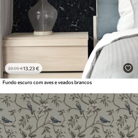
13
.23
€
22
.05
€
Fundo escuro com aves e veados brancos