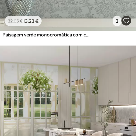
13
.23
€
3
22
.05
€
Paisagem verde monocromática com cavalos e casas de campo