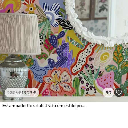
13
.23
€
60
22
.05
€
Estampado floral abstrato em estilo pop art