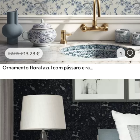
13
.23
€
1
22
.05
€
Ornamento floral azul com pássaro e ramos