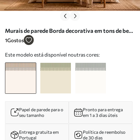
Murais de parede Borda decorativa em tons de bege
Nr. w05151
1
Gostos
Este modelo está disponível noutras cores:
Papel de parede para o
Pronto para entrega
seu tamanho
em 1 a 3 dias úteis
Entrega gratuita em
Política de reembolso
Portugal
de 30 dias