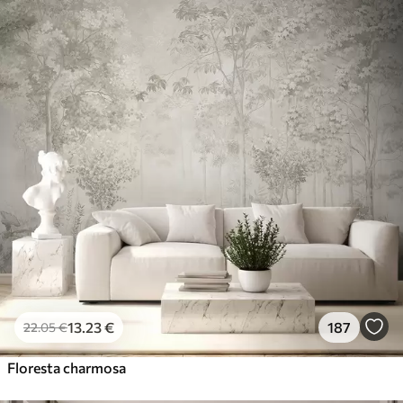
13
.23
€
187
22
.05
€
Floresta charmosa