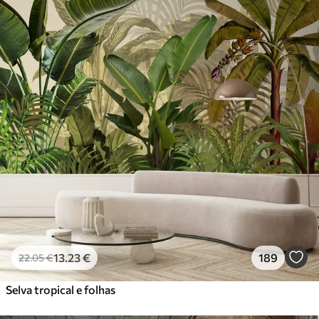
13
.23
€
189
22
.05
€
Selva tropical e folhas