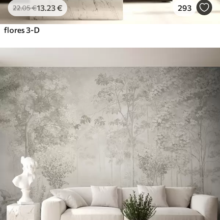
13
.23
€
293
22
.05
€
flores 3-D