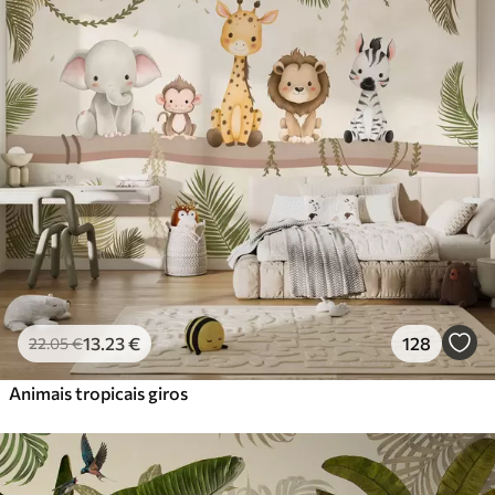
Standard
45
.00
27
.00
€
/m²
Premium
56
.67
34
.00
€
/m²
Vinil Premium
65
.00
39
.00
€
/m²
Peel and Stick
81
.67
49
.00
€
/m²
13
.23
€
128
22
.05
€
Animais tropicais giros