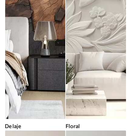
De laje
Floral