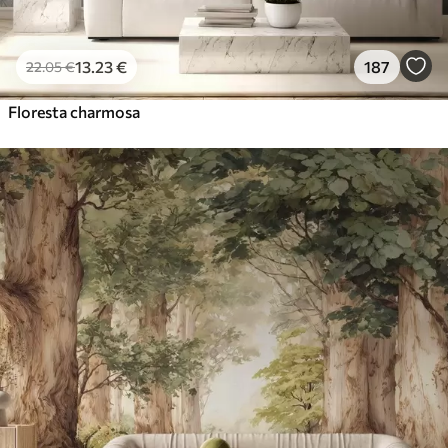
13
.23
€
187
22
.05
€
Floresta charmosa