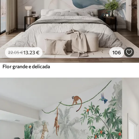
13
.23
€
106
22
.05
€
Flor grande e delicada