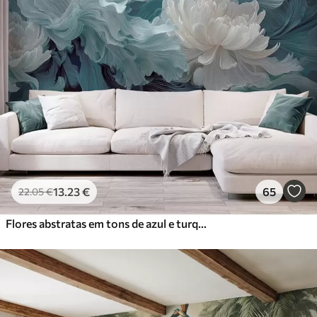
13
.23
€
65
22
.05
€
Flores abstratas em tons de azul e turquesa