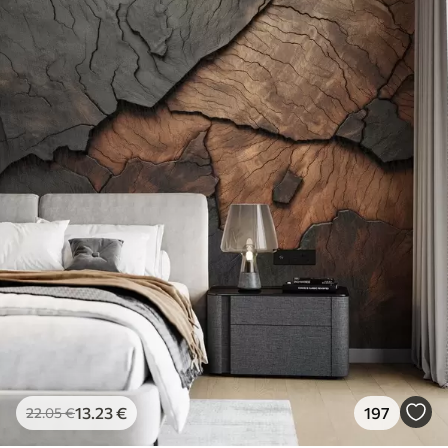
13
.23
€
197
22
.05
€