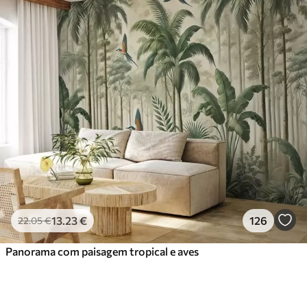
13
.23
€
126
22
.05
€
Panorama com paisagem tropical e aves