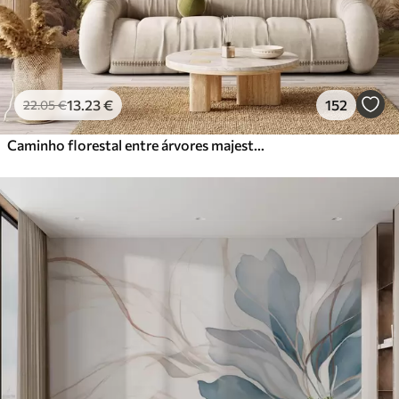
13
.23
€
152
22
.05
€
Caminho florestal entre árvores majestosas em estilo aquarela