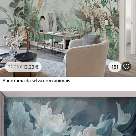
13
.23
€
151
22
.05
€
Panorama da selva com animais