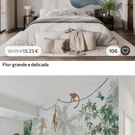
13
.23
€
106
22
.05
€
Flor grande e delicada