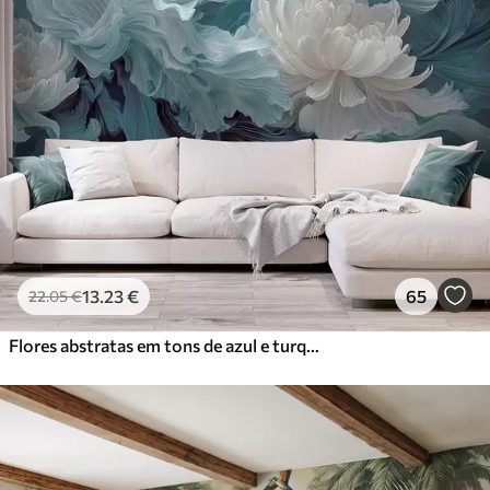
13
.23
€
65
22
.05
€
Flores abstratas em tons de azul e turquesa