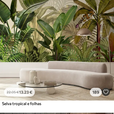
13
.23
€
189
22
.05
€
Selva tropical e folhas