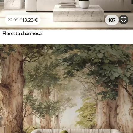
13
.23
€
187
22
.05
€
Floresta charmosa