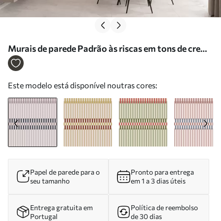
Murais de parede Padrão às riscas em tons de creme
e azul escuro Nr. w05150v2
Este modelo está disponível noutras cores:
Papel de parede para o
Pronto para entrega
seu tamanho
em 1 a 3 dias úteis
Entrega gratuita em
Política de reembolso
Portugal
de 30 dias