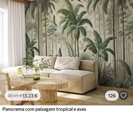
13
.23
€
126
22
.05
€
Panorama com paisagem tropical e aves