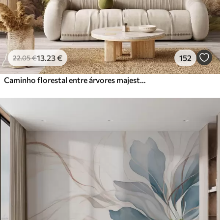
13
.23
€
152
22
.05
€
Caminho florestal entre árvores majestosas em estilo aquarela