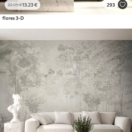
13
.23
€
293
22
.05
€
flores 3-D