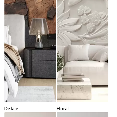
De laje
Floral