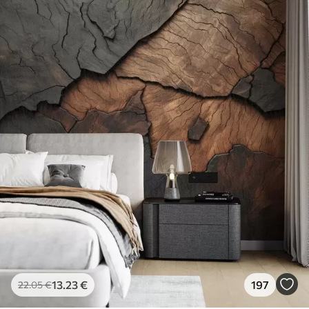
13
.23
€
197
22
.05
€