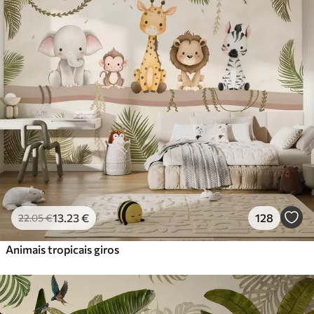
Standard
45
.00
27
.00
€
/m²
Premium
56
.67
34
.00
€
/m²
Vinil Premium
65
.00
39
.00
€
/m²
Peel and Stick
81
.67
49
.00
€
/m²
13
.23
€
128
22
.05
€
Animais tropicais giros