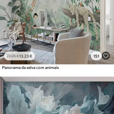
13
.23
€
151
22
.05
€
Panorama da selva com animais