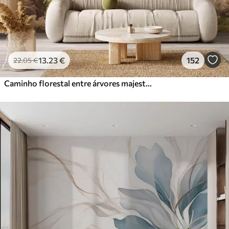
13
.23
€
152
22
.05
€
Caminho florestal entre árvores majestosas em estilo aquarela