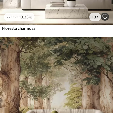
13
.23
€
187
22
.05
€
Floresta charmosa