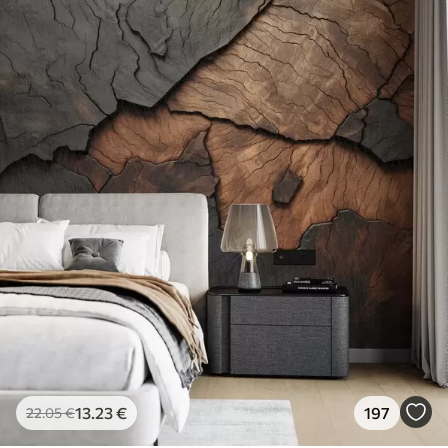
13
.23
€
197
22
.05
€