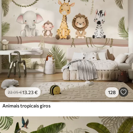
Standard
45
.00
27
.00
€
/m²
Premium
56
.67
34
.00
€
/m²
Vinil Premium
65
.00
39
.00
€
/m²
Peel and Stick
81
.67
49
.00
€
/m²
13
.23
€
128
22
.05
€
Animais tropicais giros