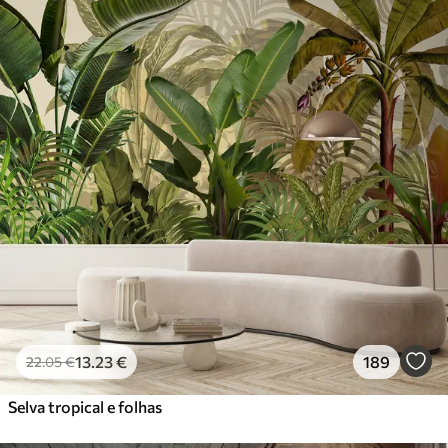
13
.23
€
189
22
.05
€
Selva tropical e folhas