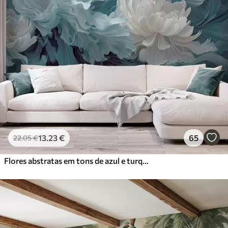
13
.23
€
65
22
.05
€
Flores abstratas em tons de azul e turquesa