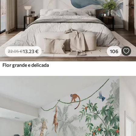
13
.23
€
106
22
.05
€
Flor grande e delicada