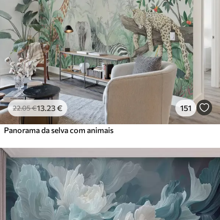
13
.23
€
151
22
.05
€
Panorama da selva com animais