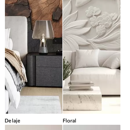
De laje
Floral