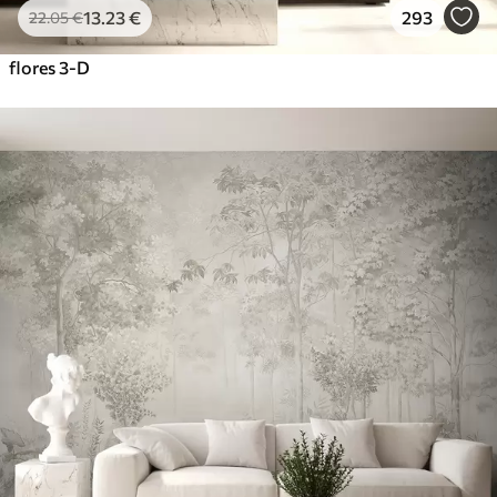
13
.23
€
293
22
.05
€
flores 3-D