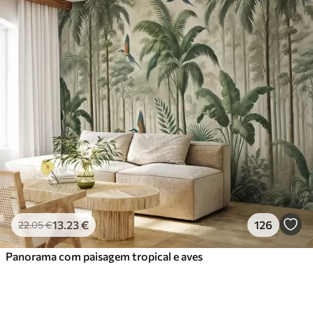
13
.23
€
126
22
.05
€
Panorama com paisagem tropical e aves