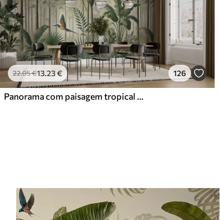
13
.23
€
126
22
.05
€
Panorama com paisagem tropical e aves