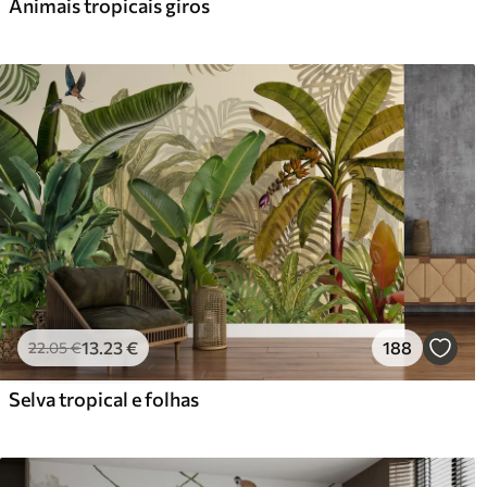
Animais tropicais giros
13
.23
€
188
22
.05
€
Selva tropical e folhas