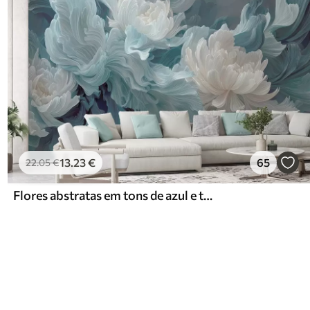
13
.23
€
65
22
.05
€
Flores abstratas em tons de azul e turquesa