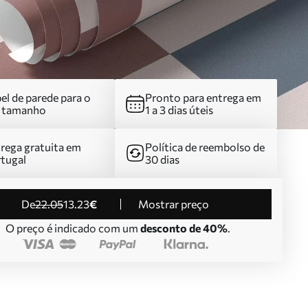
el de parede para o
Pronto para entrega em
u tamanho
1 a 3 dias úteis
rega gratuita em
Política de reembolso de
tugal
30 dias
de
22
.05
13
.23
€
Mostrar preço
O preço é indicado com um
desconto de 40%
.