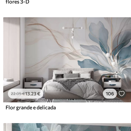
flores 3-D
13
.23
€
106
22
.05
€
Flor grande e delicada