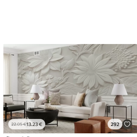
13
.23
€
292
22
.05
€