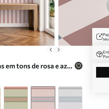
Pap
se
Ent
Por
s em tons de rosa e azul