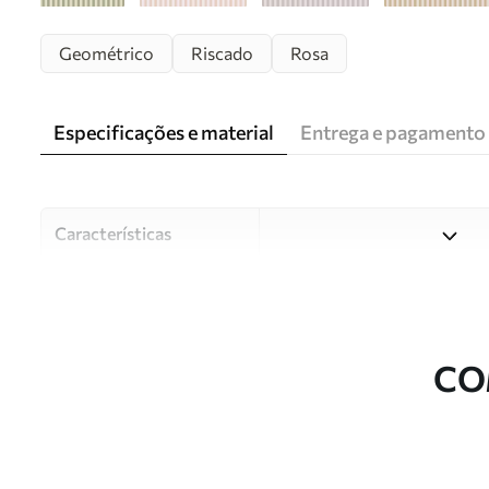
Geométrico
Riscado
Rosa
Especificações e material
Entrega e pagamento
Características
Material
Escolha entre três materiai
diferentes divisões e orçam
durante o processo de perso
CO
Autor
Estúdio de design Uwalls
Número do artigo
w05150v5