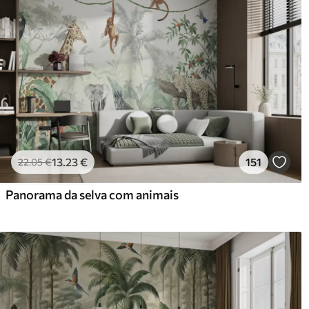
13
.23
€
151
22
.05
€
Panorama da selva com animais