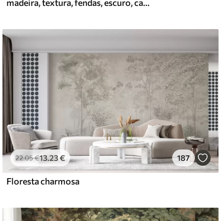
madeira, textura, fendas, escuro, casca, superfície
13
.23
€
187
22
.05
€
Floresta charmosa