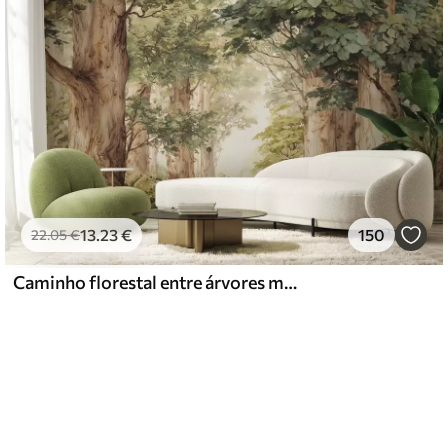
13
.23
€
150
22
.05
€
Caminho florestal entre árvores majestosas em estilo aquarela