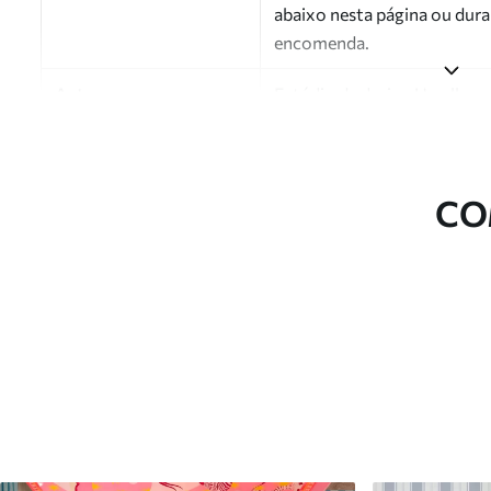
abaixo nesta página ou dura
encomenda.
Autor
Estúdio de design Uwalls
Número do artigo
a01180
Acabamento
Semibrilhante.
CO
Produção
Impresso sob encomenda e e
Opções adicionais
Disponível com revestimento
Limpeza
Pode ser limpo suavemente 
com revestimento de verniz
Método de aplicação
Aplicação perfeita