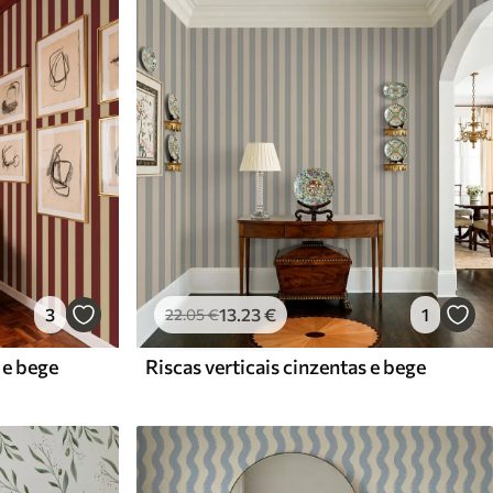
3
13
.23
€
1
22
.05
€
 e bege
Riscas verticais cinzentas e bege