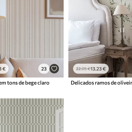
3
€
23
13
.23
€
22
.05
€
 em tons de bege claro
Delicados ramos de olivei