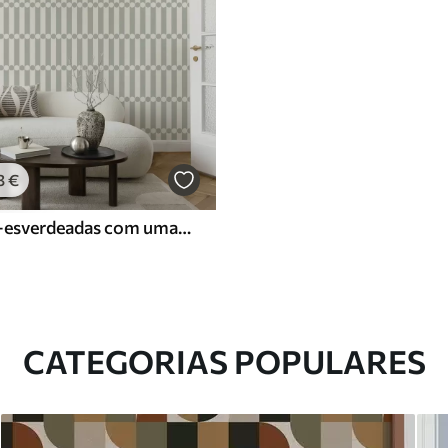
3
€
Riscas cinza-esverdeadas com uma fila central de círculos
CATEGORIAS POPULARES