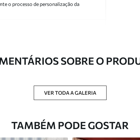
nte o processo de personalização da
MENTÁRIOS SOBRE O PROD
ntregue em rolos de até 50 cm de largura.
 de verniz e/ou adesivo para papel de parede.
VER TODA A GALERIA
com uma esponja macia. Murais de parede
 podem ser limpos com água.
TAMBÉM PODE GOSTAR