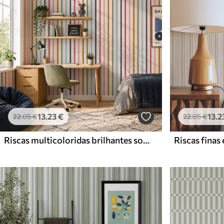
13
.23
€
13
.2
22
.05
€
22
.05
€
Riscas multicoloridas brilhantes sobre um fundo claro
Riscas finas