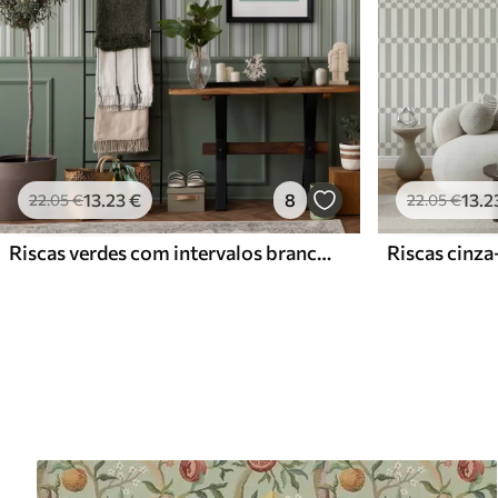
13
.23
€
8
13
.2
22
.05
€
22
.05
€
Riscas verdes com intervalos brancos e linhas finas