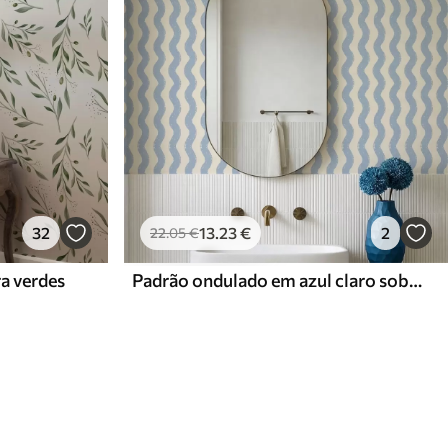
32
13
.23
€
2
22
.05
€
ra verdes
Padrão ondulado em azul claro sobre fundo claro