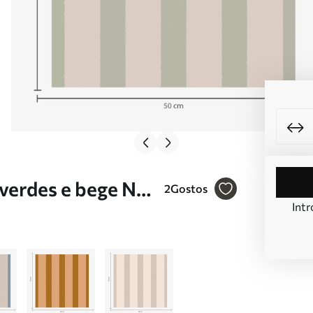
 verdes e bege Nr.
2
Gostos
Intr