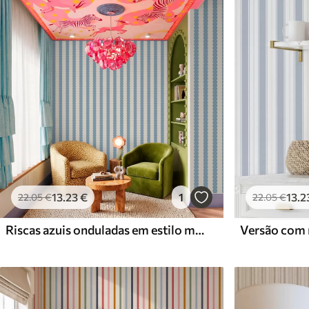
Materiais disponíveis
Standard
Premium
45
.00
56
.67
27
.00
€
/m²
34
.00
€
/m²
13
.23
€
1
13
.2
22
.05
€
22
.05
€
Riscas azuis onduladas em estilo minimalista