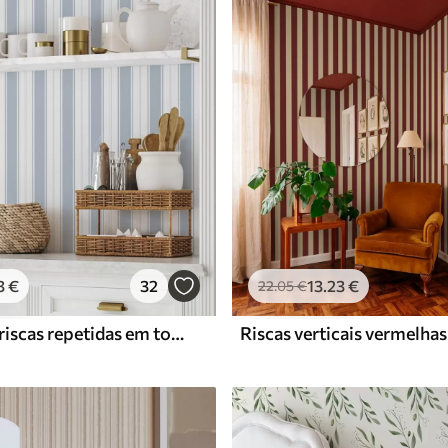
Vinil Premium
65
.00
39
.00
€
/m²
3
€
32
13
.23
€
22
.05
€
Versão com riscas repetidas em tons de cinzento-azul
Riscas verticais vermelhas