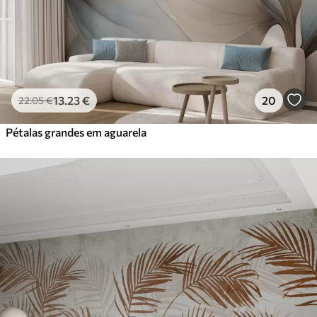
13
.23
€
20
22
.05
€
Pétalas grandes em aguarela