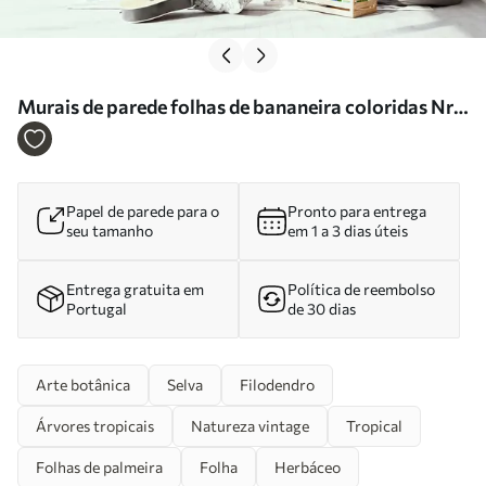
Murais de parede folhas de bananeira coloridas Nr.
u00757
Papel de parede para o
Pronto para entrega
seu tamanho
em 1 a 3 dias úteis
Entrega gratuita em
Política de reembolso
Portugal
de 30 dias
Arte botânica
Selva
Filodendro
Árvores tropicais
Natureza vintage
Tropical
Folhas de palmeira
Folha
Herbáceo