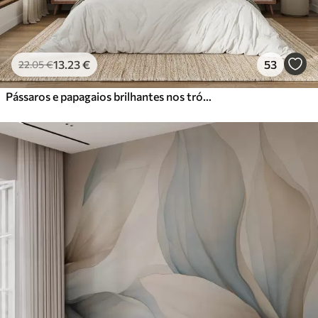
13
.23
€
53
22
.05
€
Pássaros e papagaios brilhantes nos trópicos