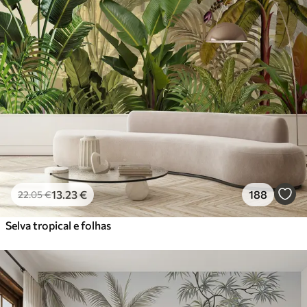
13
.23
€
188
22
.05
€
Selva tropical e folhas