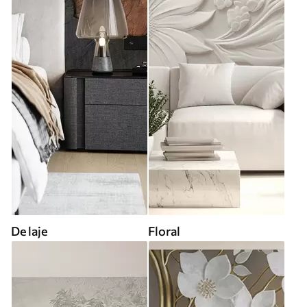
De laje
Floral