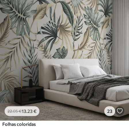
13
.23
€
23
22
.05
€
Folhas coloridas