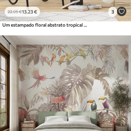
13
.23
€
3
22
.05
€
Um estampado floral abstrato tropical com grandes folhas de palmeira em tons de azul e bege cria uma atmosfera exuberante