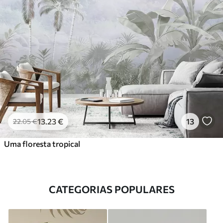
13
.23
€
13
22
.05
€
Uma floresta tropical
CATEGORIAS POPULARES