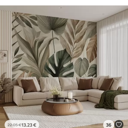
13
.23
€
36
22
.05
€