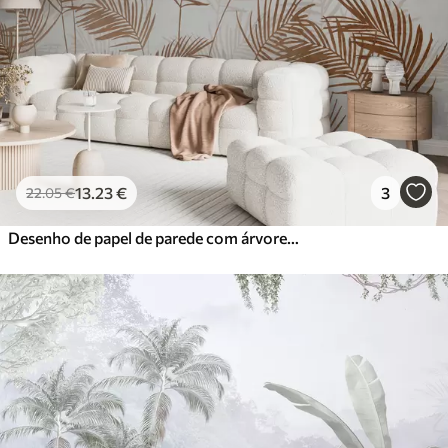
13
.23
€
3
22
.05
€
Desenho de papel de parede com árvores tropicais e folhas na floresta enevoada