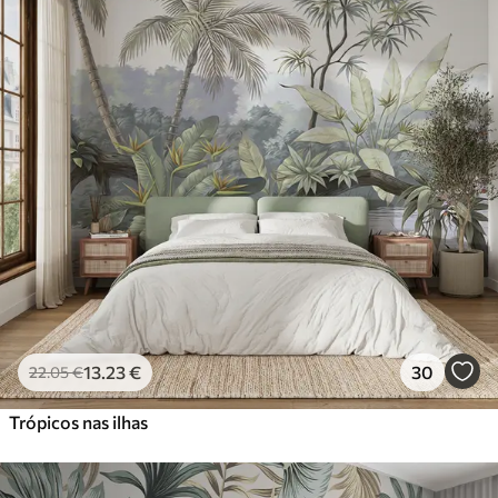
13
.23
€
30
22
.05
€
Trópicos nas ilhas