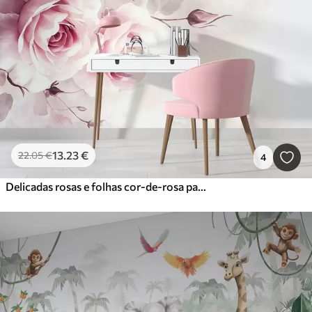
13
.23
€
22
.05
€
4
Delicadas rosas e folhas cor-de-rosa pastel com fundo suave e desfocado a imitar aguarela