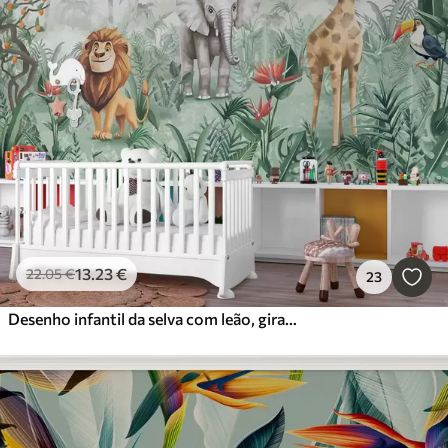
13
.23
€
22
.05
€
23
Desenho infantil da selva com leão, girafa, elefante e papagaios