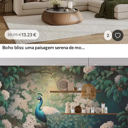
13
.23
€
22
.05
€
2
Boho bliss: uma paisagem serena de montanhas, árvores e sol