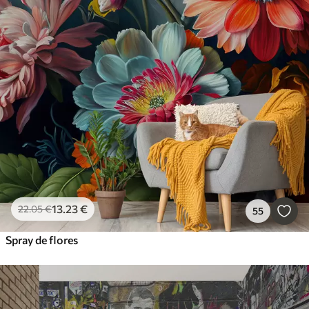
13
.23
€
22
.05
€
55
Spray de flores