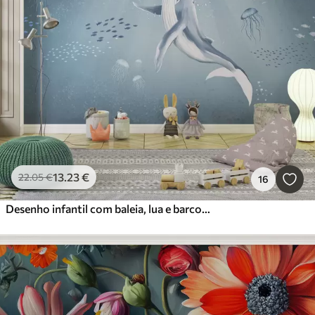
13
.23
€
22
.05
€
16
Desenho infantil com baleia, lua e barco com crianças