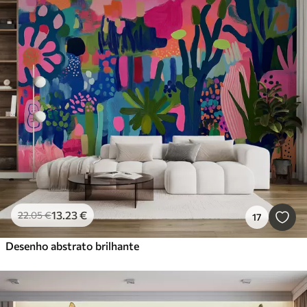
13
.23
€
22
.05
€
17
Desenho abstrato brilhante