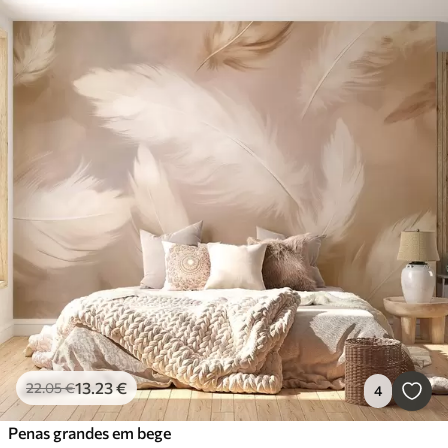
13
.23
€
22
.05
€
4
Penas grandes em bege