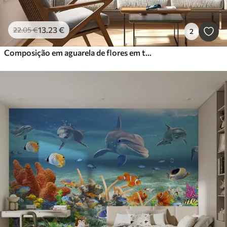
13
.23
€
22
.05
€
2
Composição em aguarela de flores em tons quentes de pêssego e laranja