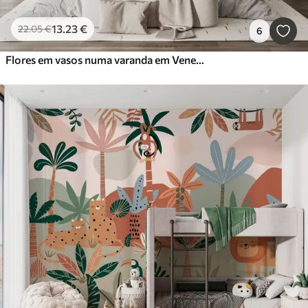
13
.23
€
22
.05
€
6
Flores em vasos numa varanda em Veneza aguarela