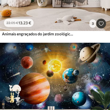
13
.23
€
22
.05
€
3
Animais engraçados do jardim zoológico da selva tropical