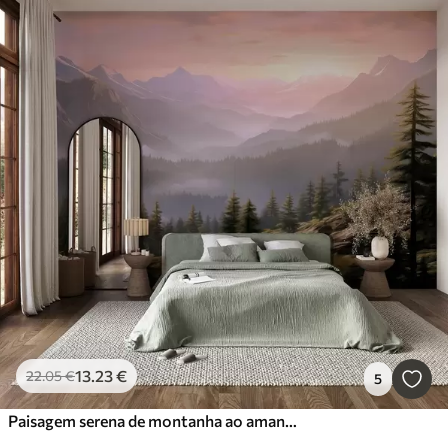
13
.23
€
22
.05
€
5
Paisagem serena de montanha ao amanhecer com uma névoa suave num cenário de floresta