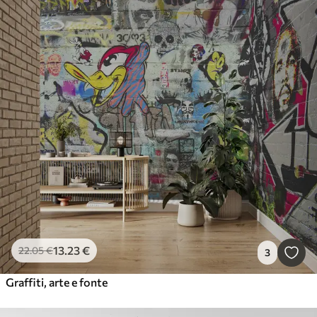
13
.23
€
22
.05
€
3
Graffiti, arte e fonte