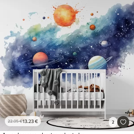
13
.23
€
22
.05
€
2