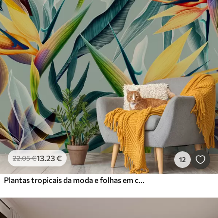
13
.23
€
22
.05
€
12
Plantas tropicais da moda e folhas em cores brilhantes