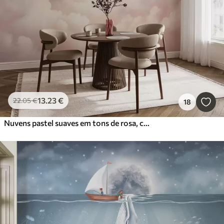
13
.23
€
22
.05
€
18
Nuvens pastel suaves em tons de rosa, creme e azul