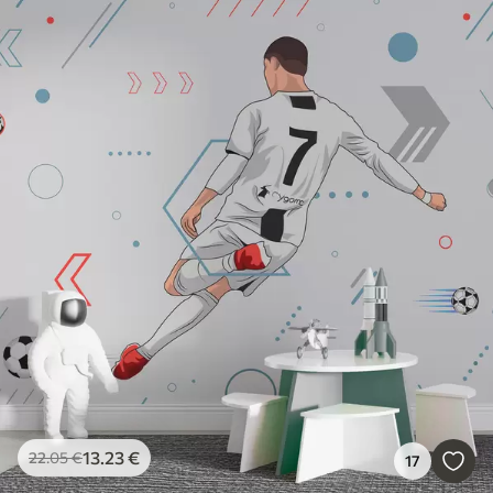
13
.23
€
22
.05
€
17