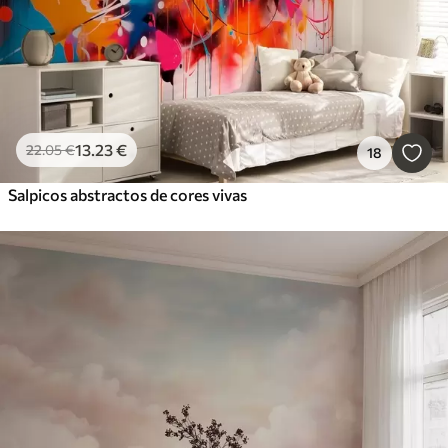
13
.23
€
22
.05
€
18
Salpicos abstractos de cores vivas