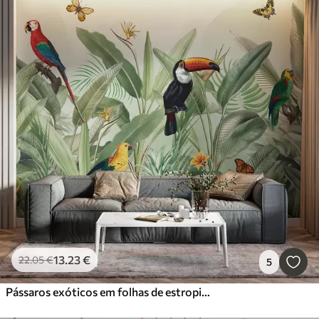
13
.23
€
22
.05
€
5
Pássaros exóticos em folhas de estropio cinza