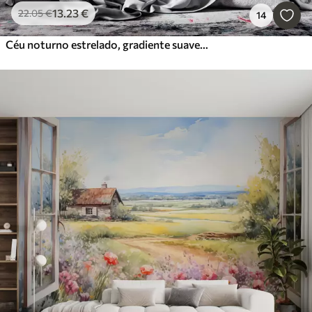
13
.23
€
22
.05
€
14
Céu noturno estrelado, gradiente suave, cósmico, constelações