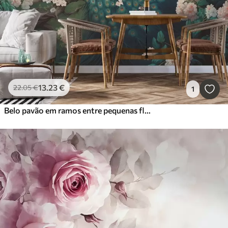
13
.23
€
22
.05
€
1
Belo pavão em ramos entre pequenas flores