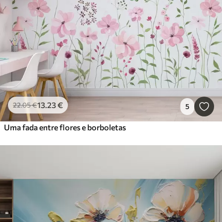
13
.23
€
22
.05
€
5
Uma fada entre flores e borboletas