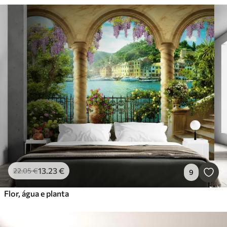
13
.23
€
22
.05
€
9
Flor, água e planta