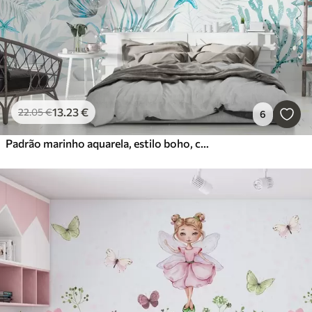
13
.23
€
22
.05
€
6
Padrão marinho aquarela, estilo boho, conchas, corais, algodão, cores azuis