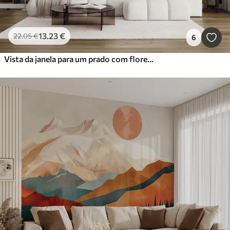
13
.23
€
22
.05
€
6
Vista da janela para um prado com flores e uma casa rural aguarela