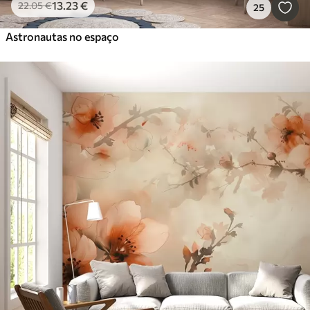
13
.23
€
22
.05
€
25
Astronautas no espaço