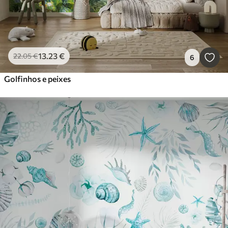
13
.23
€
22
.05
€
6
Golfinhos e peixes