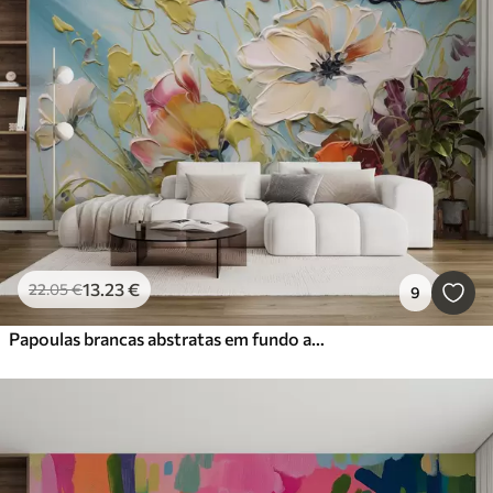
13
.23
€
22
.05
€
9
Papoulas brancas abstratas em fundo azul, imitação de pinceladas