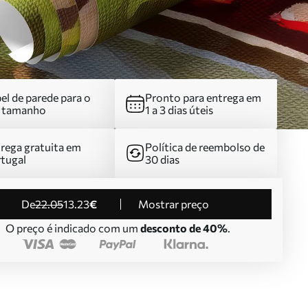
el de parede para o
Pronto para entrega em
u tamanho
1 a 3 dias úteis
rega gratuita em
Política de reembolso de
tugal
30 dias
de
22
.05
13
.23
€
Mostrar preço
O preço é indicado com um
desconto de 40%
.