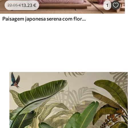
13
.23
€
1
22
.05
€
Paisagem japonesa serena com flores de cerejeira e um lago de montanha ao nascer do sol