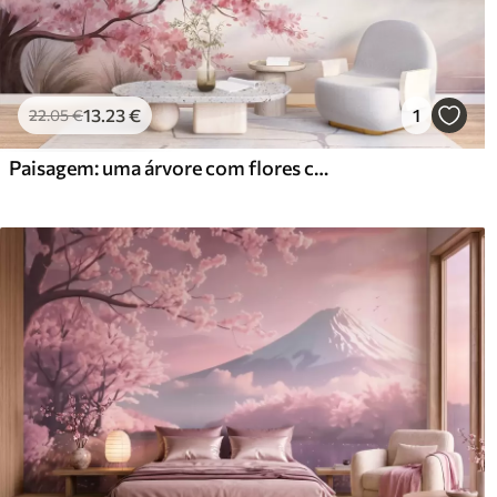
13
.23
€
1
22
.05
€
Paisagem: uma árvore com flores cor-de-rosa, um lago e montanhas envoltas em neblina ao fundo