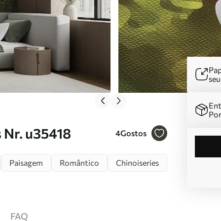
Pap
se
Ent
Por
 Nr. u35418
4
Gostos
Paisagem
Romântico
Chinoiseries
FAQ