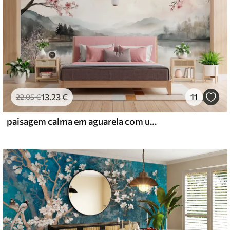
13
.23
€
11
22
.05
€
paisagem calma em aguarela com um lago e uma árvore em flor