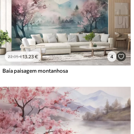
13
.23
€
4
22
.05
€
Baía paisagem montanhosa