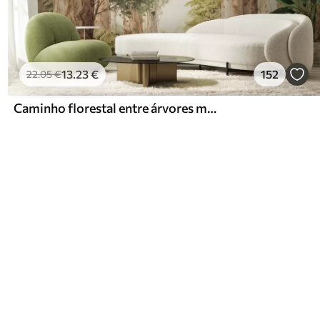
13
.23
€
152
22
.05
€
Caminho florestal entre árvores majestosas em estilo aquarela