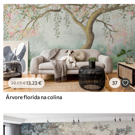
13
.23
€
37
22
.05
€
Árvore florida na colina