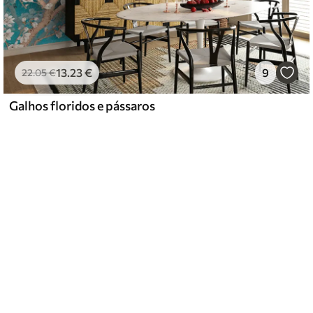
13
.23
€
9
22
.05
€
Galhos floridos e pássaros