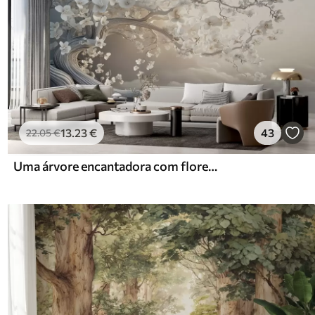
13
.23
€
43
22
.05
€
Uma árvore encantadora com flores brancas contra o fundo de nuvens num estilo interessante em delicadas cores quentes