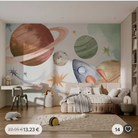
13
.23
€
14
22
.05
€