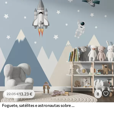
13
.23
€
8
22
.05
€
Foguete, satélites e astronautas sobre montanhas