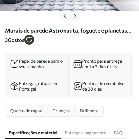
Murais de parede Astronauta, foguete e planetas
Nr. u95706
3
Gostos
Papel de parede para o
Pronto para entrega
seu tamanho
em 1 a 3 dias úteis
Entrega gratuita em
Política de reembolso
Portugal
de 30 dias
Quarto de rapaz
Crianças
Brilhante
Especificações e material
Entrega e pagamento
FAQ