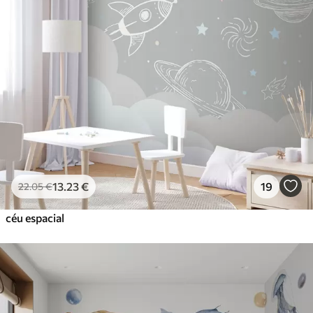
13
.23
€
19
22
.05
€
céu espacial