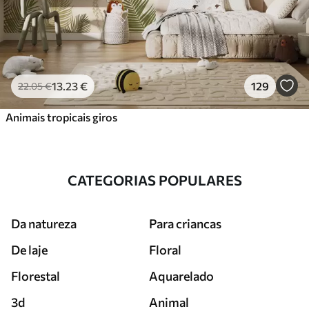
13
.23
€
129
22
.05
€
Animais tropicais giros
CATEGORIAS POPULARES
Da natureza
Para criancas
De laje
Floral
Florestal
Aquarelado
3d
Animal