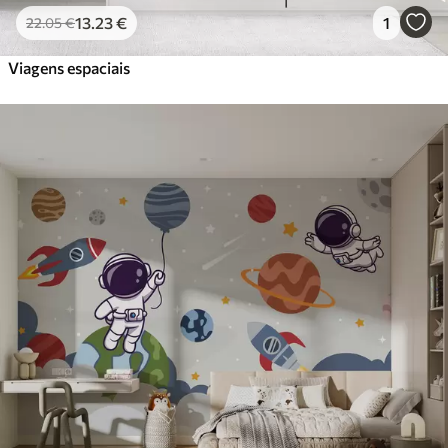
13
.23
€
1
22
.05
€
Viagens espaciais