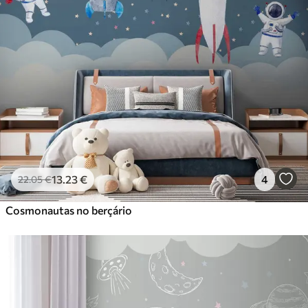
13
.23
€
4
22
.05
€
Cosmonautas no berçário