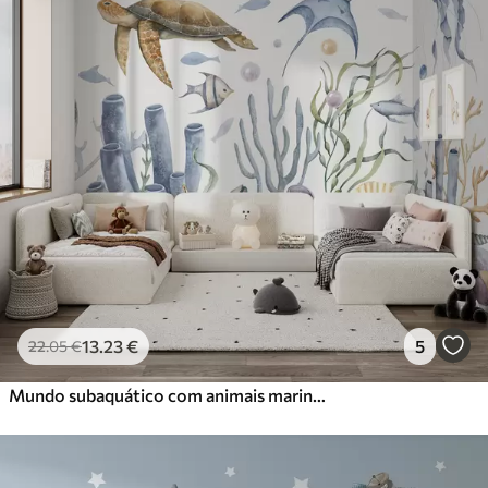
13
.23
€
5
22
.05
€
Mundo subaquático com animais marinhos