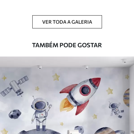
Limpeza
Pode ser limpo suavemente com uma
esponja macia. Murais de parede com
VER TODA A GALERIA
revestimento de verniz podem ser limpos
com água.
TAMBÉM PODE GOSTAR
Método de
Aplicação perfeita
aplicação
Materiais disponíveis
Standard
45
.00
27
.00
€
/m²
Premium
56
.67
34
.00
€
/m²