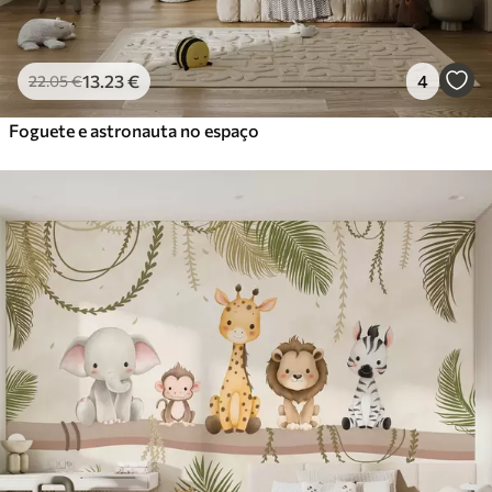
13
.23
€
4
22
.05
€
Foguete e astronauta no espaço