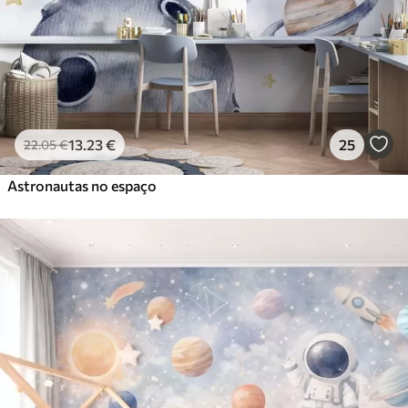
Vinil Premium
65
.00
39
.00
€
/m²
Peel and Stick
81
.67
49
.00
€
/m²
13
.23
€
25
22
.05
€
Astronautas no espaço