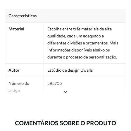
Características
Material
Escolha entre três materiais de alta
qualidade, cada um adequado a
diferentes divisões e orçamentos. Mais
informações disponíveis abaixo ou
durante o processo de personalização.
Autor
Estúdio de design Uwalls
Número do
u95706
artigo
Produção
Impresso sob encomenda e entregue em
rolos de até 50 cm de largura.
COMENTÁRIOS SOBRE O PRODUTO
Adicionalmente
Disponível com revestimento de verniz
e/ou adesivo para papel de parede.