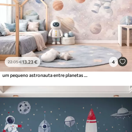
13
.23
€
4
22
.05
€
um pequeno astronauta entre planetas e estrelas