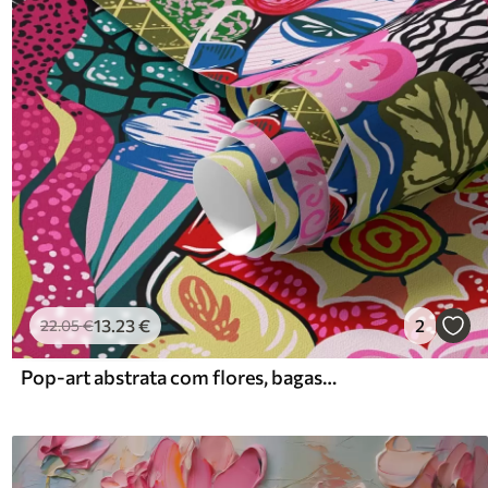
13
.23
€
2
22
.05
€
Pop-art abstrata com flores, bagas e padrões