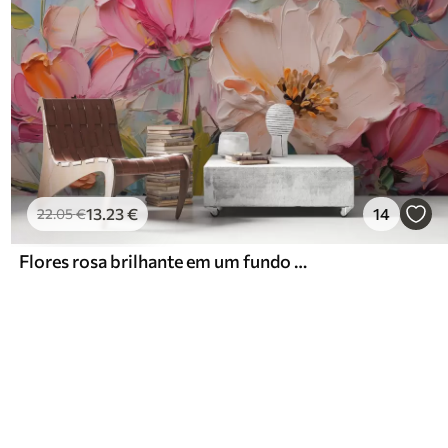
13
.23
€
14
22
.05
€
Flores rosa brilhante em um fundo cinza azulado claro