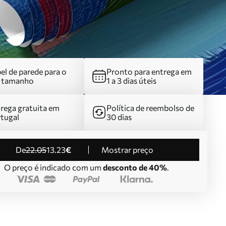
el de parede para o
Pronto para entrega em
u tamanho
1 a 3 dias úteis
rega gratuita em
Política de reembolso de
tugal
30 dias
de
22
.05
13
.23
€
Mostrar preço
O preço é indicado com um
desconto de 40%
.