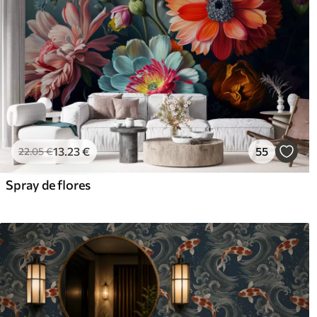
13
.23
€
55
22
.05
€
Spray de flores