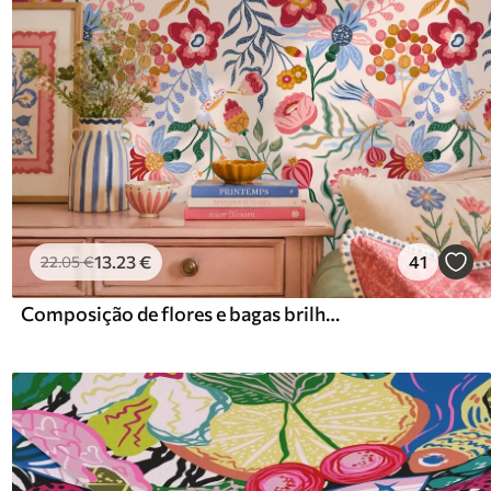
13
.23
€
41
22
.05
€
Composição de flores e bagas brilhantes com papagaios