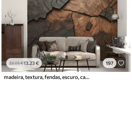
13
.23
€
197
22
.05
€
madeira, textura, fendas, escuro, casca, superfície