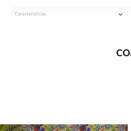
Características
Material
Escolha entre três materiai
diferentes divisões e orçam
durante o processo de perso
CO
Autor
Estúdio de design Uwalls
Número do artigo
w08284
Superfície
Semibrilhante.
Produção
Impresso sob encomenda e e
Adicionalmente
Disponível com revestimento
Limpeza
Pode ser limpo suavemente 