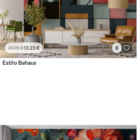
13
.23
€
8
22
.05
€
Estilo Bahaus