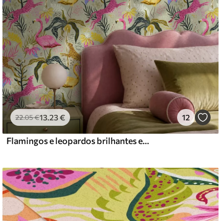
 podem ser limpos com água.
emium
67
34
.00
€
/m²
13
.23
€
12
22
.05
€
l and Stick
Flamingos e leopardos brilhantes entre plantas tropicais
67
49
.00
€
/m²