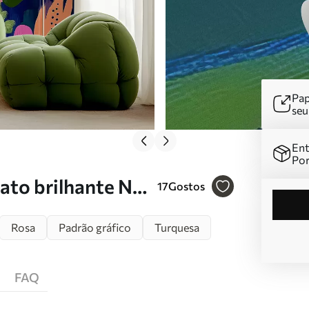
Pap
se
Ent
Por
to brilhante Nr.
17
Gostos
Rosa
Padrão gráfico
Turquesa
FAQ