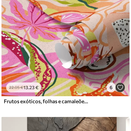
13
.23
€
6
22
.05
€
Frutos exóticos, folhas e camaleões num estilo tropical