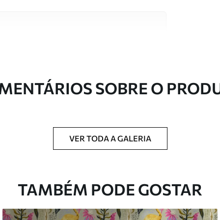
s de alta qualidade, cada um adequado a
entos. Mais informações disponíveis abaixo ou
nalização.
MENTÁRIOS SOBRE O PROD
VER TODA A GALERIA
ntregue em rolos de até 50 cm de largura.
TAMBÉM PODE GOSTAR
 de verniz e/ou adesivo para papel de parede.
com uma esponja macia. Murais de parede