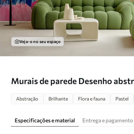
Veja-o no seu espaço
Murais de parede Desenho abstra
w08284
Abstração
Brilhante
Flora e fauna
Pastel
Especificações e material
Entrega e pagamento