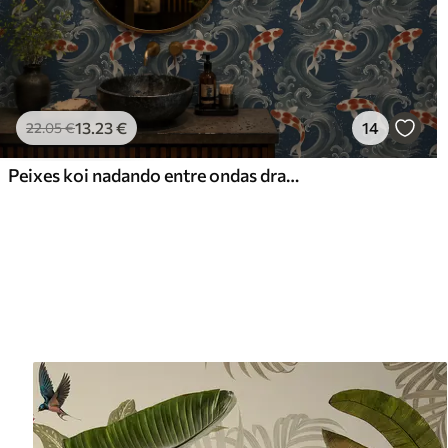
13
.23
€
14
22
.05
€
Peixes koi nadando entre ondas dramáticas do oceano