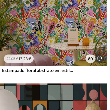
com revestimento de verniz
Método de aplicação
Aplicação perfeita
Materiais disponíveis
Standard
Pr
45
.00
56
.
27
.00
€
/m²
13
.23
€
60
22
.05
€
Vinil Premium
Pee
Estampado floral abstrato em estilo pop art
65
.00
81
.
39
.00
€
/m²