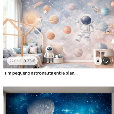
13
.23
€
4
22
.05
€
um pequeno astronauta entre planetas e estrelas