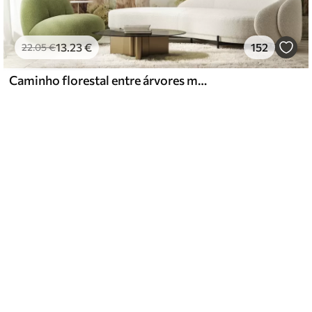
13
.23
€
152
22
.05
€
Caminho florestal entre árvores majestosas em estilo aquarela