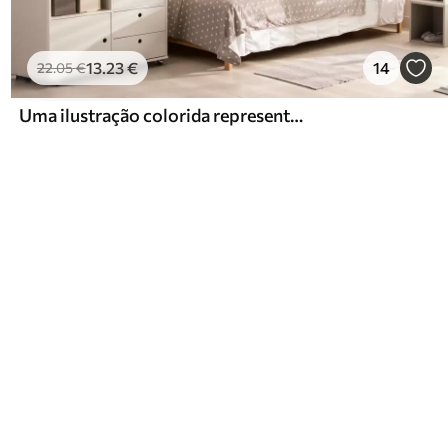
13
.23
€
14
22
.05
€
Uma ilustração colorida representando vários planetas e aquarela espacial