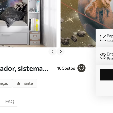
Pap
se
Ent
Por
ador, sistema
16
Gostos
anças
Brilhante
FAQ