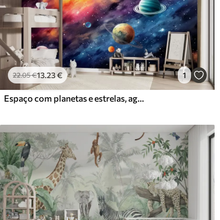
13
.23
€
1
22
.05
€
Espaço com planetas e estrelas, aguarela, cósmico