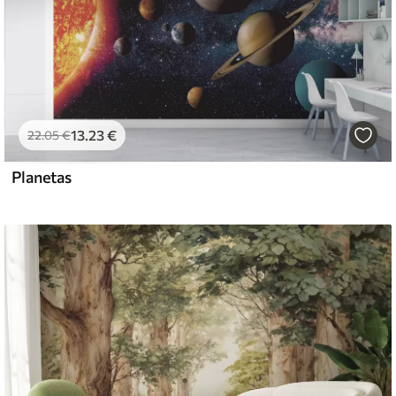
13
.23
€
22
.05
€
Planetas