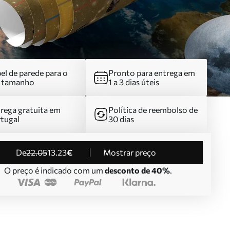
el de parede para o
Pronto para entrega em
u tamanho
1 a 3 dias úteis
rega gratuita em
Política de reembolso de
tugal
30 dias
de
22
.05
13
.23
€
Mostrar preço
O preço é indicado com um
desconto de 40%
.