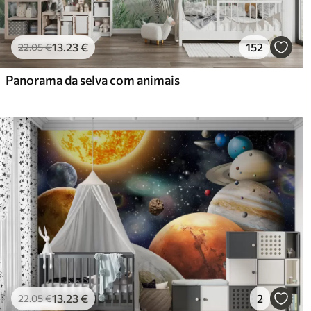
13
.23
€
152
22
.05
€
Panorama da selva com animais
13
.23
€
2
22
.05
€