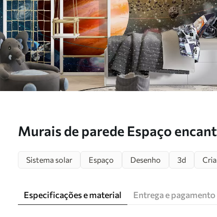
Murais de parede Espaço encant
solar Nr. u97222
Sistema solar
Espaço
Desenho
3d
Cri
Especificações e material
Entrega e pagamento