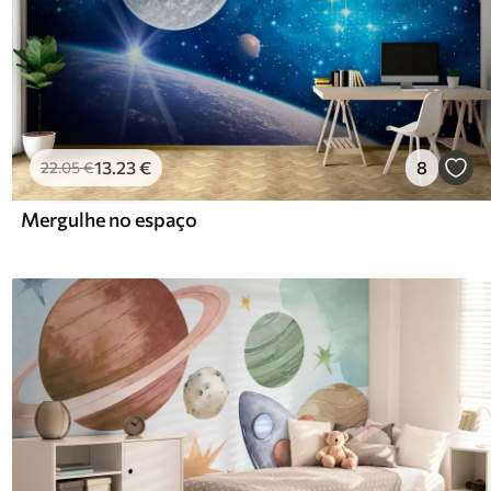
13
.23
€
8
22
.05
€
Mergulhe no espaço