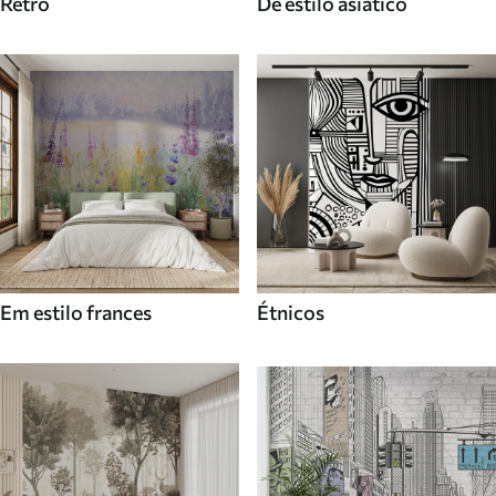
Retro
De estilo asiatico
Em estilo frances
Étnicos