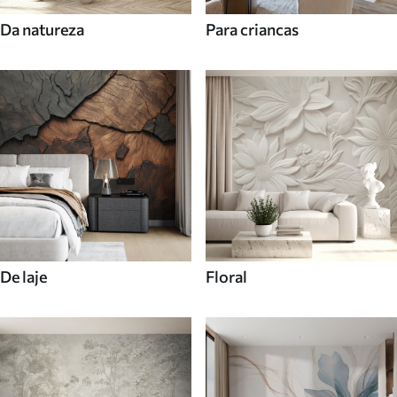
Da natureza
Para criancas
De laje
Floral