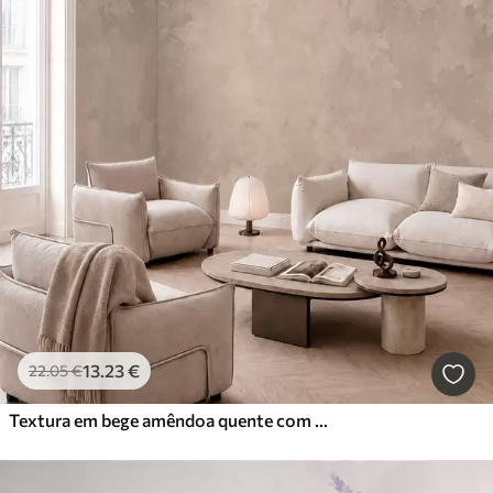
13
.23
€
22
.05
€
Textura em bege amêndoa quente com transições tonais suaves e naturais