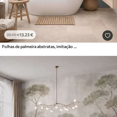
13
.23
€
22
.05
€
Folhas de palmeira abstratas, imitação de pintura