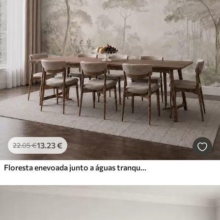
13
.23
€
22
.05
€
Floresta enevoada junto a águas tranquilas, em suaves tons pastel naturais