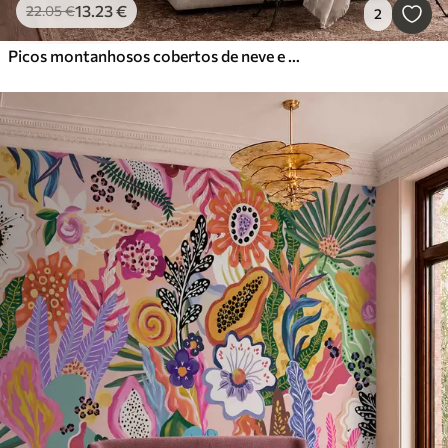
13
.23
€
22
.05
€
2
Picos montanhosos cobertos de neve e um lago tranquilo com um reflexo semelhante a um espelho