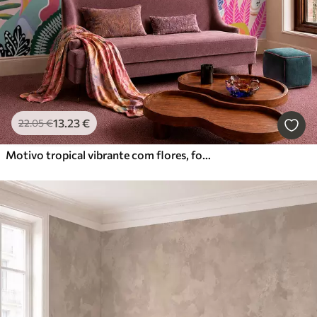
13
.23
€
22
.05
€
Motivo tropical vibrante com flores, folhas e frutos coloridos