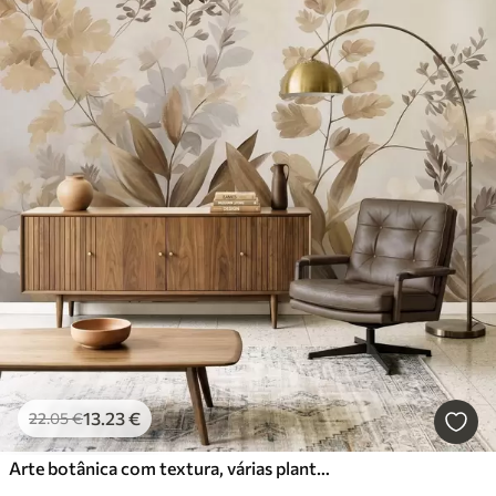
13
.23
€
22
.05
€
Arte botânica com textura, várias plantas e folhas em tons de castanho e bege