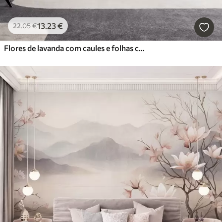
13
.23
€
22
.05
€
Flores de lavanda com caules e folhas compridos, obra de arte com textura suave em tons pastel