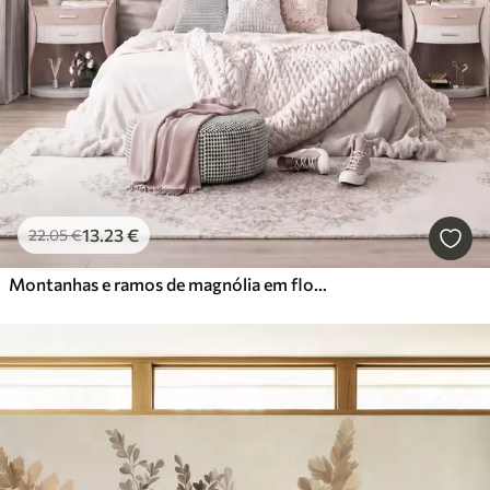
13
.23
€
22
.05
€
Montanhas e ramos de magnólia em flor, de cor rosa, numa paisagem rica em texturas