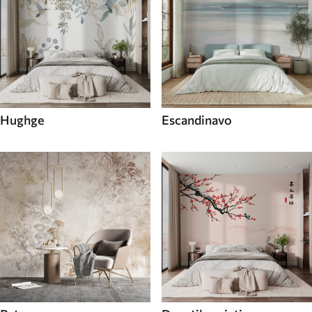
Hughge
Escandinavo