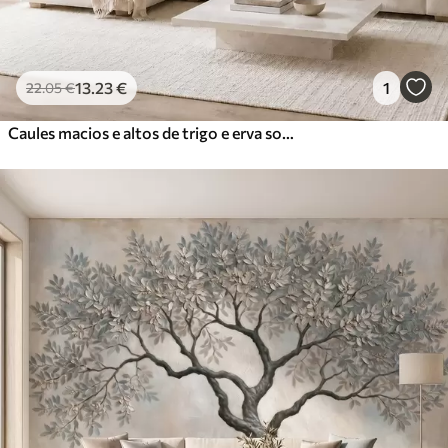
13
.23
€
1
22
.05
€
Caules macios e altos de trigo e erva sob um céu nublado