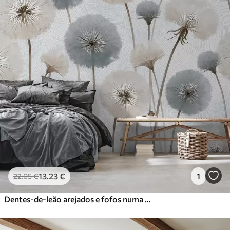
13
.23
€
1
22
.05
€
Dentes-de-leão arejados e fofos numa paleta de cores suaves e naturais