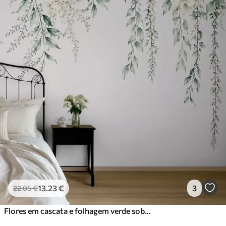
13
.23
€
3
22
.05
€
Flores em cascata e folhagem verde sobre um fundo claro