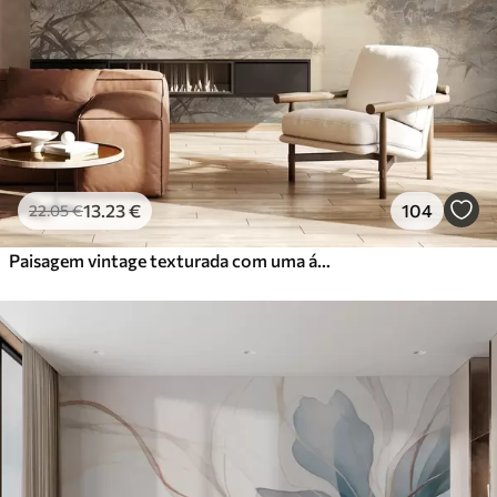
13
.23
€
104
22
.05
€
Paisagem vintage texturada com uma árvore perto de um rio e um céu nublado, arte da natureza em tons sépia