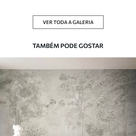
Limpeza
Pode ser limpo suavemente com uma
esponja macia. Murais de parede com
VER TODA A GALERIA
revestimento de verniz podem ser limpos
com água.
TAMBÉM PODE GOSTAR
Método de
Aplicação perfeita
aplicação
Materiais disponíveis
Standard
45
.00
27
.00
€
/m²
Premium
56
.67
34
.00
€
/m²