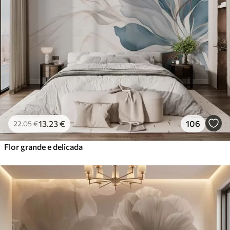
13
.23
€
106
22
.05
€
Flor grande e delicada