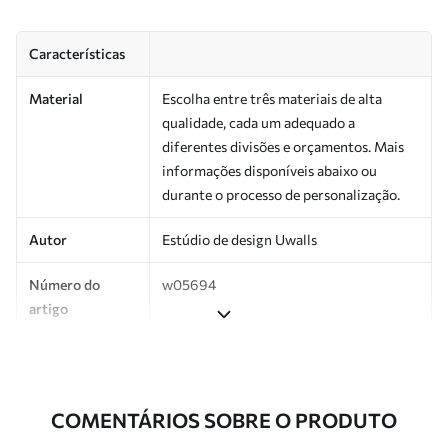
Características
Material
Escolha entre três materiais de alta
qualidade, cada um adequado a
diferentes divisões e orçamentos. Mais
informações disponíveis abaixo ou
durante o processo de personalização.
Autor
Estúdio de design Uwalls
Número do
w05694
artigo
Produção
Impresso sob encomenda e entregue em
rolos de até 50 cm de largura.
COMENTÁRIOS SOBRE O PRODUTO
Adicionalmente
Disponível com revestimento de verniz
e/ou adesivo para papel de parede.