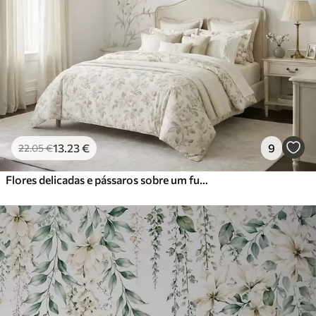
13
.23
€
9
22
.05
€
Flores delicadas e pássaros sobre um fundo de giz