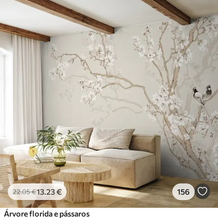
13
.23
€
156
22
.05
€
Árvore florida e pássaros