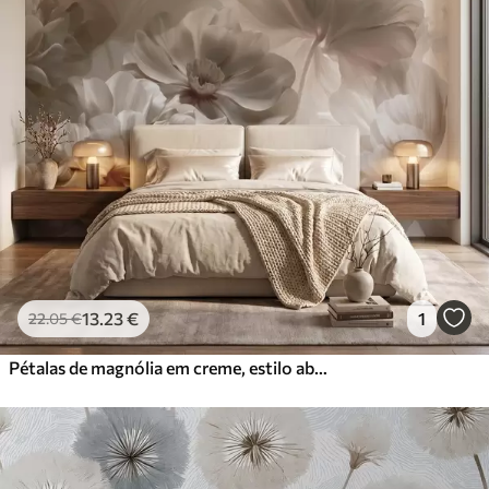
13
.23
€
1
22
.05
€
Pétalas de magnólia em creme, estilo abstrato