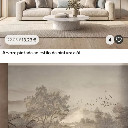
13
.23
€
4
22
.05
€
Árvore pintada ao estilo da pintura a óleo, em tons suaves e naturais de cinzento-bege