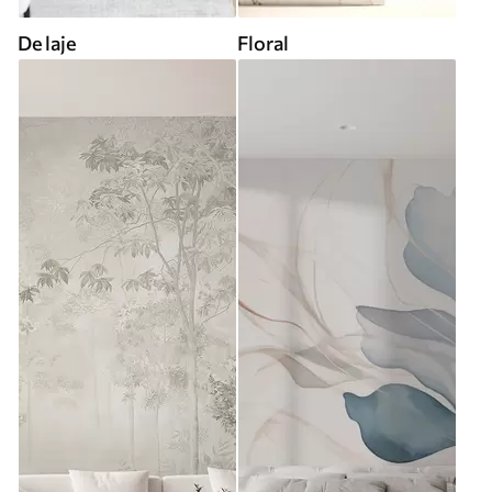
De laje
Floral