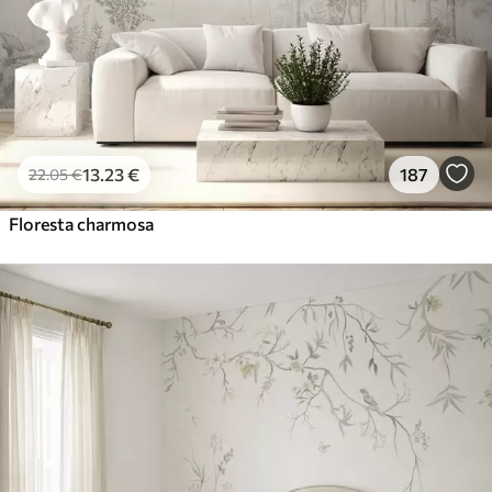
Vinil Premium
65
.00
39
.00
€
/m²
Peel and Stick
81
.67
49
.00
€
/m²
13
.23
€
187
22
.05
€
Floresta charmosa