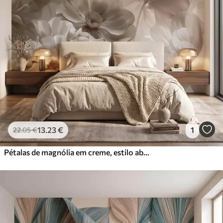
13
.23
€
1
22
.05
€
Pétalas de magnólia em creme, estilo abstrato