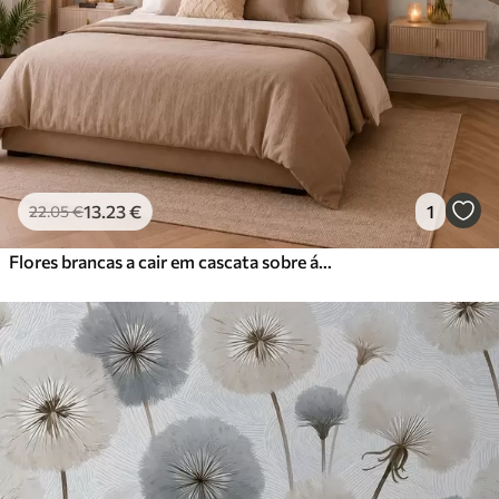
13
.23
€
1
22
.05
€
Flores brancas a cair em cascata sobre águas calmas