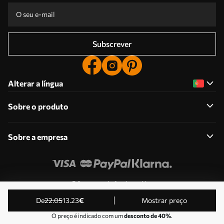
Subscrever
Alterar a língua
Sobre o produto
Sobre a empresa
Edite as permissões de cookies
© 2011-2026 Uwalls . Todos os direitos reservados.
de
22
.05
13
.23
€
Mostrar preço
Operado por KLW Sp. z o.o. VAT ID: PL9223057591.
O preço é indicado com um
desconto de 40%
.