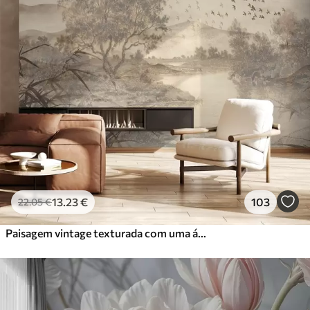
13
.23
€
103
22
.05
€
Paisagem vintage texturada com uma árvore perto de um rio e um céu nublado, arte da natureza em tons sépia