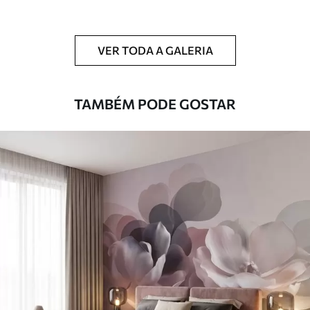
Adicionalmente
Disponível com revestimento de verniz
e/ou adesivo para papel de parede.
VER TODA A GALERIA
Limpeza
Pode ser limpo suavemente com uma
esponja macia. Murais de parede com
revestimento de verniz podem ser limpos
TAMBÉM PODE GOSTAR
com água.
Método de
Aplicação perfeita
aplicação
Materiais disponíveis
Standard
45
.00
27
.00
€
/m²
Premium