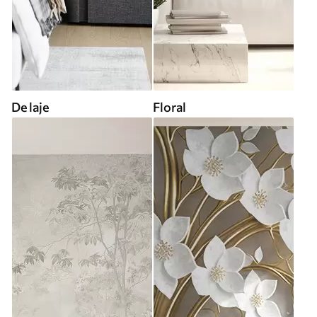
De laje
Floral