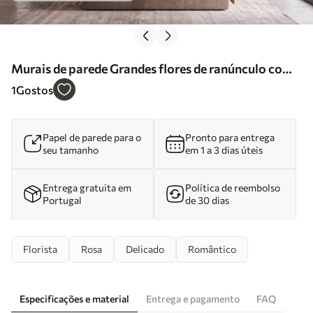
Murais de parede Grandes flores de ranúnculo com
um estilo artístico, em tons suaves de rosa e creme
1
Gostos
Nr. w09921
Papel de parede para o
Pronto para entrega
seu tamanho
em 1 a 3 dias úteis
Entrega gratuita em
Política de reembolso
Portugal
de 30 dias
Florista
Rosa
Delicado
Romântico
Especificações e material
Entrega e pagamento
FAQ