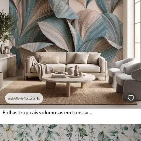
13
.23
€
22
.05
€
Folhas tropicais volumosas em tons suaves de bege e azul