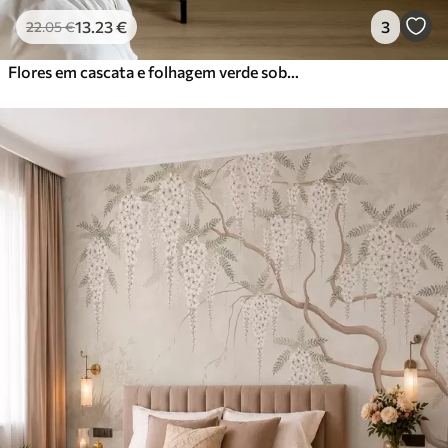
13
.23
€
3
22
.05
€
Flores em cascata e folhagem verde sobre um fundo claro