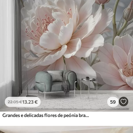
13
.23
€
59
22
.05
€
Grandes e delicadas flores de peónia brancas e cor-de-rosa com pétalas macias e fofas sobre um fundo cinzento esbatido