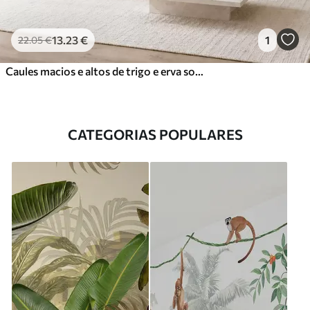
13
.23
€
1
22
.05
€
Caules macios e altos de trigo e erva sob um céu nublado
CATEGORIAS POPULARES