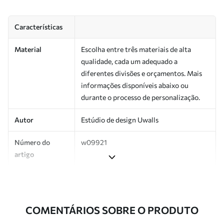
Características
Material
Escolha entre três materiais de alta
qualidade, cada um adequado a
diferentes divisões e orçamentos. Mais
informações disponíveis abaixo ou
durante o processo de personalização.
Autor
Estúdio de design Uwalls
Número do
w09921
artigo
Superfície
Semibrilhante.
Produção
Impresso sob encomenda e entregue em
COMENTÁRIOS SOBRE O PRODUTO
rolos de até 50 cm de largura.