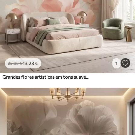
13
.23
€
1
22
.05
€
Grandes flores artísticas em tons suaves e pastel de creme, rosa e verde