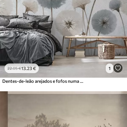
13
.23
€
1
22
.05
€
Dentes-de-leão arejados e fofos numa paleta de cores suaves e naturais