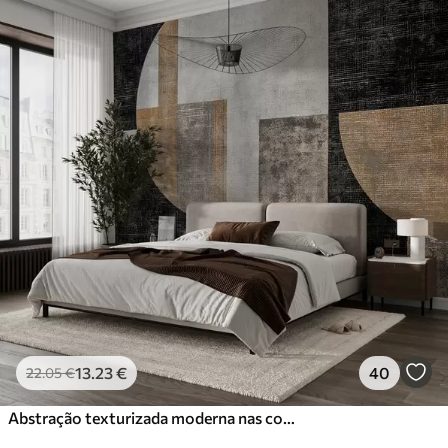
13
.23
€
40
22
.05
€
Abstração texturizada moderna nas cores preto e laranja