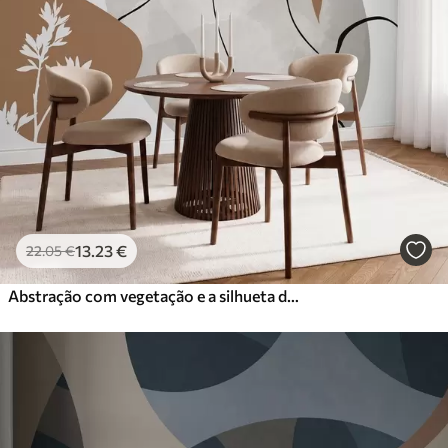
13
.23
€
22
.05
€
Abstração com vegetação e a silhueta de um rosto