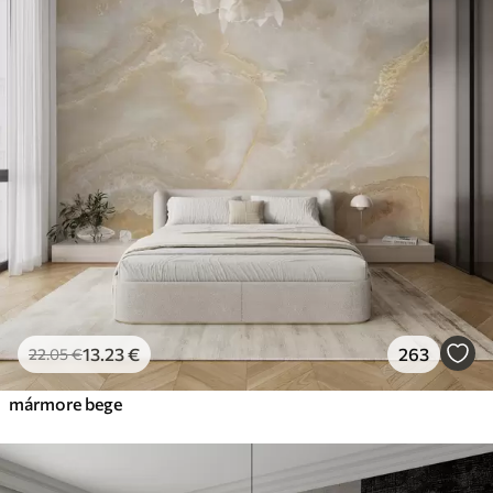
13
.23
€
263
22
.05
€
mármore bege