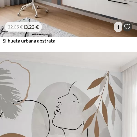
13
.23
€
1
22
.05
€
Silhueta urbana abstrata