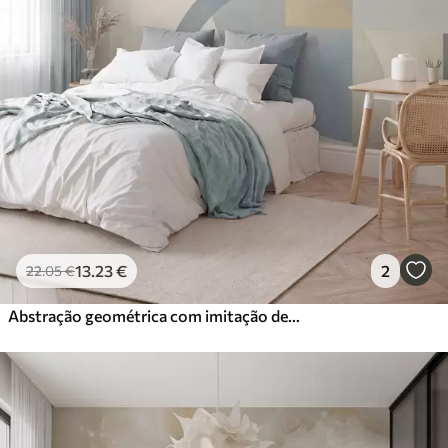
Vinil Premium
65
.00
39
.00
€
/m²
Peel and Stick
81
.67
49
.00
€
/m²
13
.23
€
2
22
.05
€
Abstração geométrica com imitação de textura