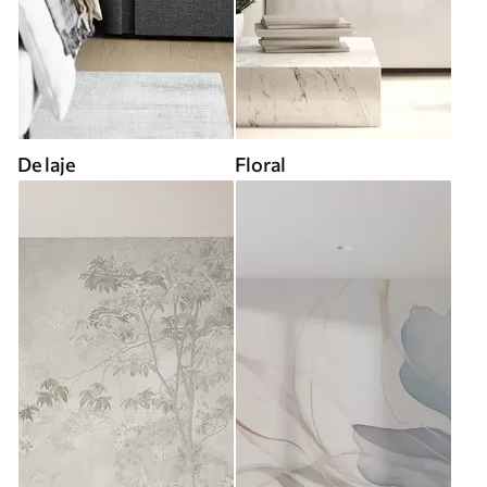
De laje
Floral