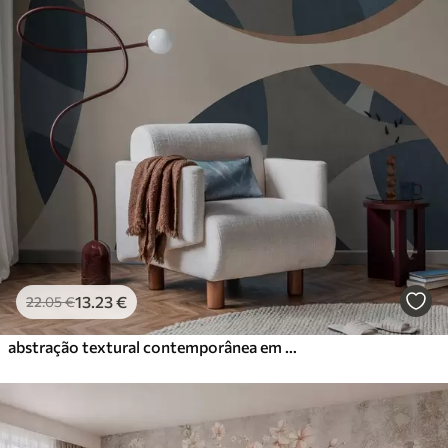
13
.23
€
22
.05
€
abstração textural contemporânea em tons de azul e bege