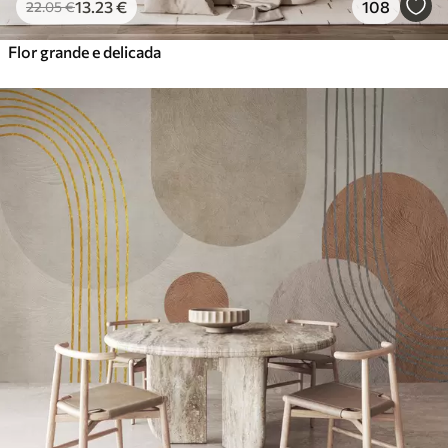
13
.23
€
108
22
.05
€
Flor grande e delicada