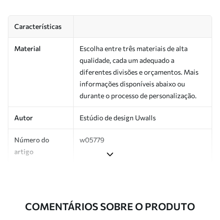
Características
Material
Escolha entre três materiais de alta
qualidade, cada um adequado a
diferentes divisões e orçamentos. Mais
informações disponíveis abaixo ou
durante o processo de personalização.
Autor
Estúdio de design Uwalls
Número do
w05779
artigo
Produção
Impresso sob encomenda e entregue em
rolos de até 50 cm de largura.
COMENTÁRIOS SOBRE O PRODUTO
Adicionalmente
Disponível com revestimento de verniz
e/ou adesivo para papel de parede.