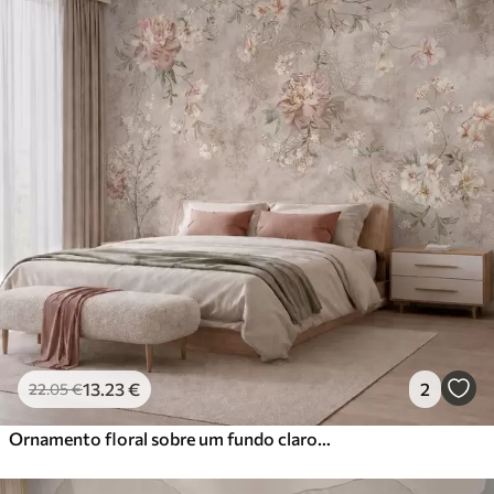
13
.23
€
2
22
.05
€
Ornamento floral sobre um fundo claro com textura