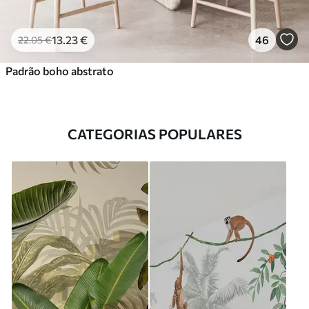
13
.23
€
46
22
.05
€
Padrão boho abstrato
CATEGORIAS POPULARES