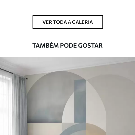
Limpeza
Pode ser limpo suavemente com uma
esponja macia. Murais de parede com
VER TODA A GALERIA
revestimento de verniz podem ser limpos
com água.
TAMBÉM PODE GOSTAR
Método de
Aplicação perfeita
aplicação
Materiais disponíveis
Standard
45
.00
27
.00
€
/m²
Premium
56
.67
34
.00
€
/m²