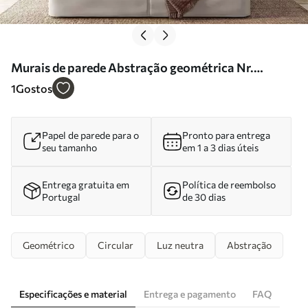
Murais de parede Abstração geométrica Nr.
w05779
1
Gostos
Papel de parede para o
Pronto para entrega
seu tamanho
em 1 a 3 dias úteis
Entrega gratuita em
Política de reembolso
Portugal
de 30 dias
Geométrico
Circular
Luz neutra
Abstração
Especificações e material
Entrega e pagamento
FAQ