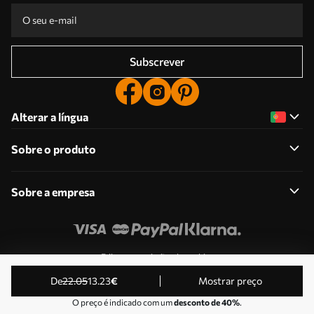
Subscrever
Alterar a língua
Sobre o produto
Sobre a empresa
Edite as permissões de cookies
© 2011-2026 Uwalls . Todos os direitos reservados.
de
22
.05
13
.23
€
Mostrar preço
Operado por KLW Sp. z o.o. VAT ID: PL9223057591.
O preço é indicado com um
desconto de 40%
.