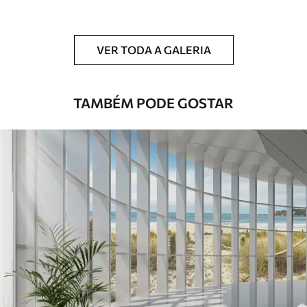
Adicionalmente
Disponível com revestimento de verniz
e/ou adesivo para papel de parede.
VER TODA A GALERIA
Limpeza
Pode ser limpo suavemente com uma
esponja macia. Murais de parede com
revestimento de verniz podem ser limpos
TAMBÉM PODE GOSTAR
com água.
Método de
Aplicação perfeita
aplicação
Materiais disponíveis
Standard
45
.00
27
.00
€
/m²
Premium