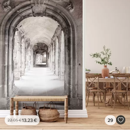
13
.23
€
29
22
.05
€