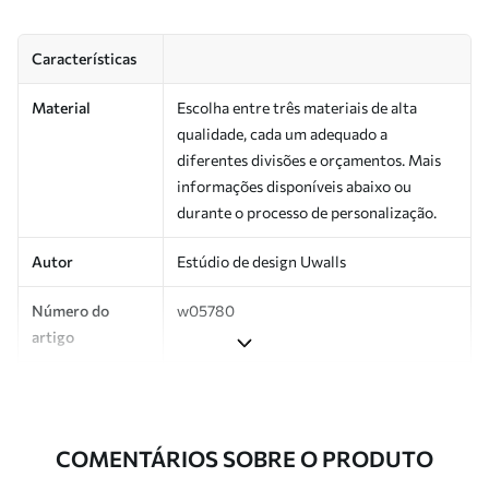
Características
Material
Escolha entre três materiais de alta
qualidade, cada um adequado a
diferentes divisões e orçamentos. Mais
informações disponíveis abaixo ou
durante o processo de personalização.
Autor
Estúdio de design Uwalls
Número do
w05780
artigo
Superfície
Semibrilhante.
Produção
Impresso sob encomenda e entregue em
COMENTÁRIOS SOBRE O PRODUTO
rolos de até 50 cm de largura.