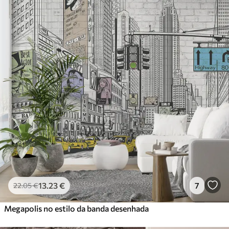
13
.23
€
7
22
.05
€
Megapolis no estilo da banda desenhada