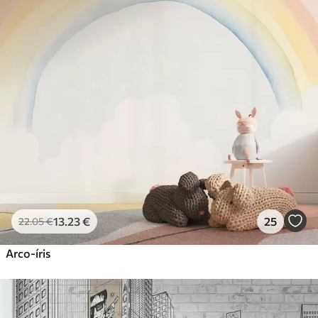
13
.23
€
25
22
.05
€
Arco-íris