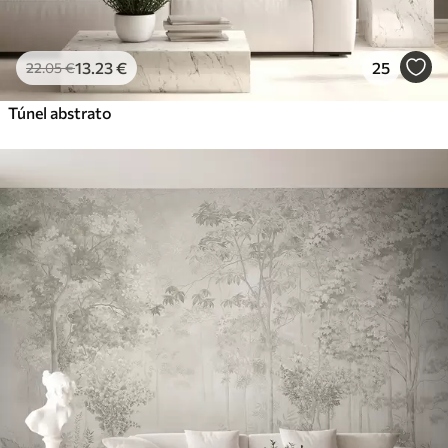
13
.23
€
25
22
.05
€
Túnel abstrato