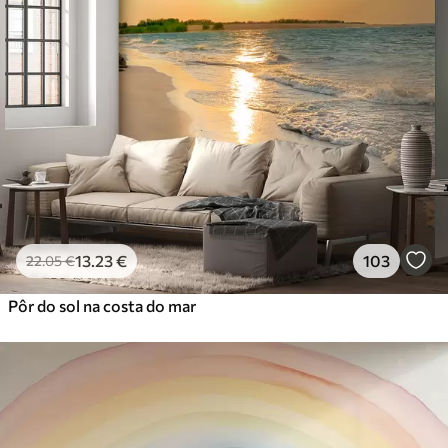
13
.23
€
103
22
.05
€
Pôr do sol na costa do mar