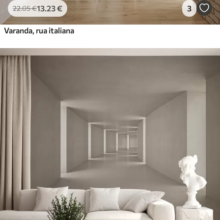
13
.23
€
3
22
.05
€
Varanda, rua italiana