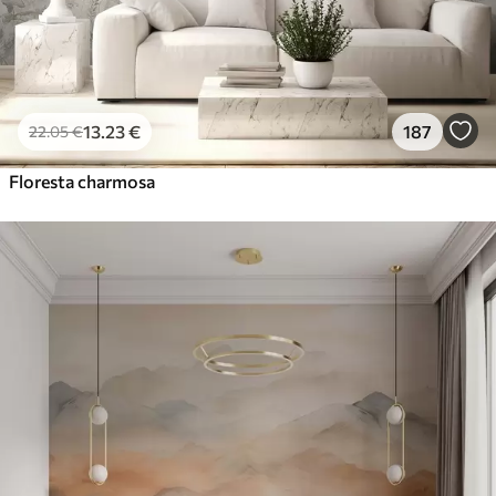
13
.23
€
187
22
.05
€
Floresta charmosa