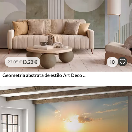
13
.23
€
10
22
.05
€
Geometria abstrata de estilo Art Deco com um efeito retro