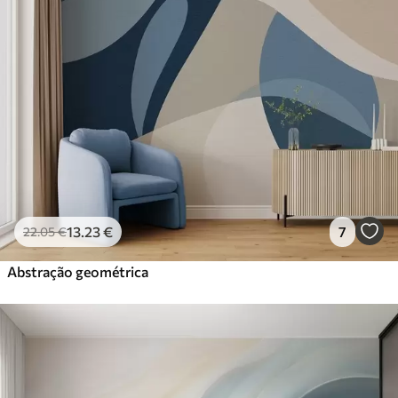
13
.23
€
7
22
.05
€
Abstração geométrica