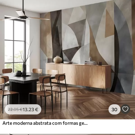
13
.23
€
30
22
.05
€
Arte moderna abstrata com formas geométricas texturais em tons de castanho, cinzento e bege