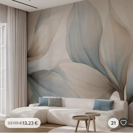
13
.23
€
21
22
.05
€