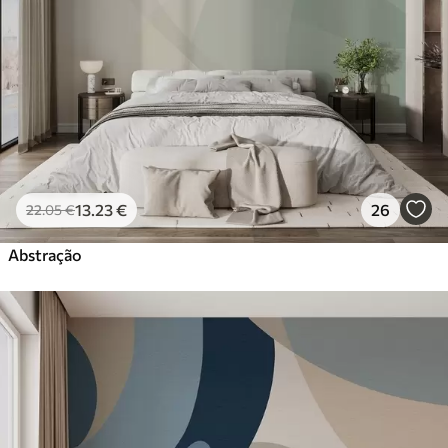
13
.23
€
26
22
.05
€
Abstração