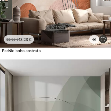
Vinil Premium
65
.00
39
.00
€
/m²
Peel and Stick
81
.67
49
.00
€
/m²
13
.23
€
46
22
.05
€
Padrão boho abstrato