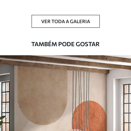
Limpeza
Pode ser limpo suavemente com uma
esponja macia. Murais de parede com
VER TODA A GALERIA
revestimento de verniz podem ser limpos
com água.
TAMBÉM PODE GOSTAR
Método de
Aplicação perfeita
aplicação
Materiais disponíveis
Standard
45
.00
27
.00
€
/m²
Premium
56
.67
34
.00
€
/m²