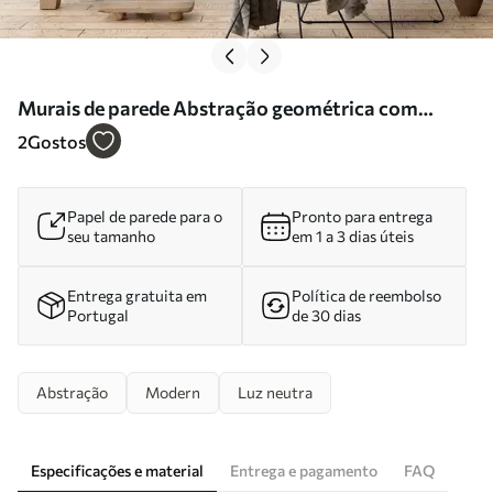
Murais de parede Abstração geométrica com
imitação de textura Nr. w05778
2
Gostos
Papel de parede para o
Pronto para entrega
seu tamanho
em 1 a 3 dias úteis
Entrega gratuita em
Política de reembolso
Portugal
de 30 dias
Abstração
Modern
Luz neutra
Especificações e material
Entrega e pagamento
FAQ