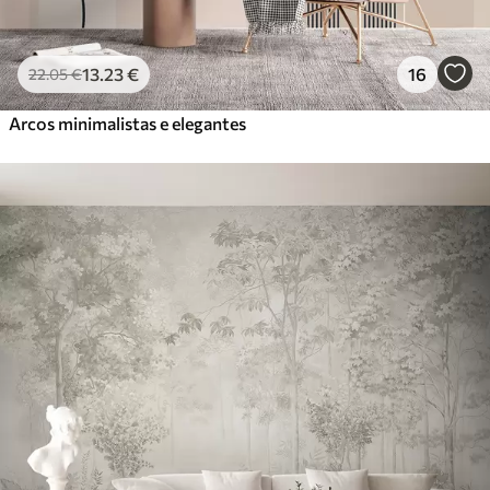
13
.23
€
16
22
.05
€
Arcos minimalistas e elegantes