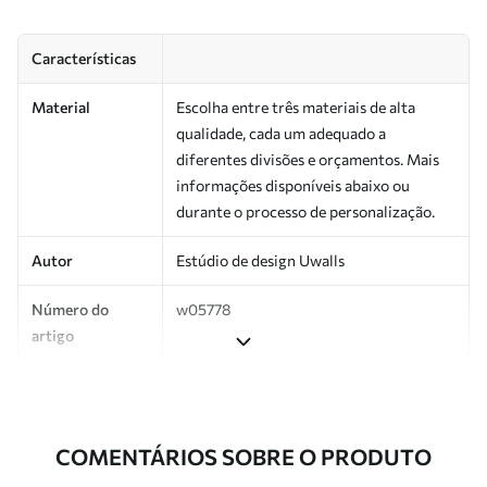
Características
Material
Escolha entre três materiais de alta
qualidade, cada um adequado a
diferentes divisões e orçamentos. Mais
informações disponíveis abaixo ou
durante o processo de personalização.
Autor
Estúdio de design Uwalls
Número do
w05778
artigo
Produção
Impresso sob encomenda e entregue em
rolos de até 50 cm de largura.
COMENTÁRIOS SOBRE O PRODUTO
Adicionalmente
Disponível com revestimento de verniz
e/ou adesivo para papel de parede.