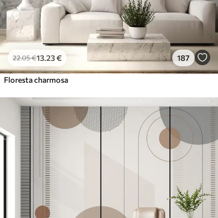
13
.23
€
187
22
.05
€
Floresta charmosa