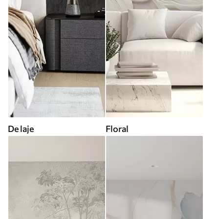
De laje
Floral