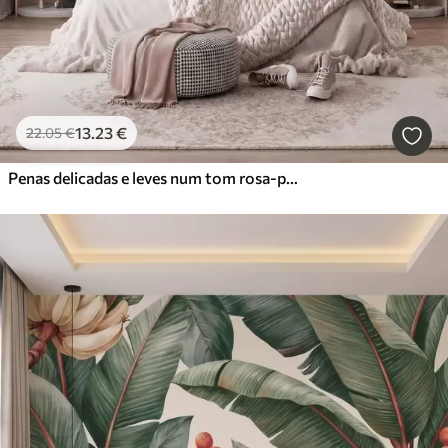
13
.23
€
22
.05
€
Penas delicadas e leves num tom rosa-pêssego esbatido com brilho