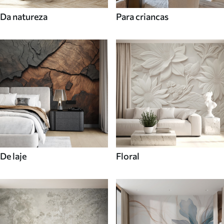
Da natureza
Para criancas
De laje
Floral