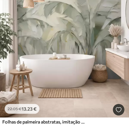
13
.23
€
22
.05
€
Folhas de palmeira abstratas, imitação de pintura