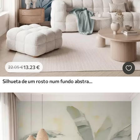
13
.23
€
22
.05
€
Silhueta de um rosto num fundo abstrato