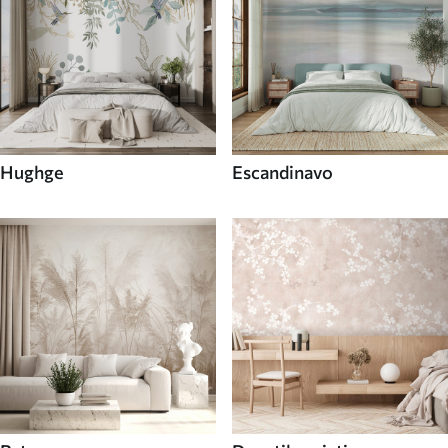
Hughge
Escandinavo