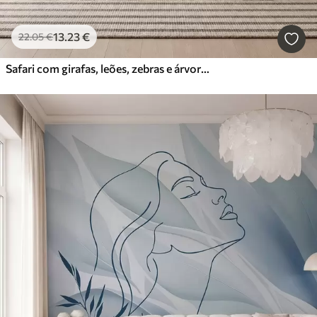
13
.23
€
22
.05
€
Safari com girafas, leões, zebras e árvores tropicais