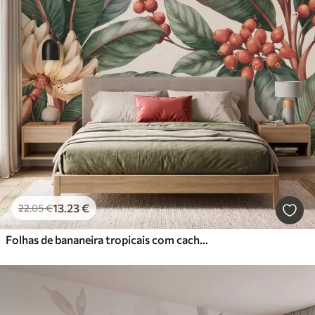
13
.23
€
22
.05
€
Folhas de bananeira tropicais com cachos de bagas de café vermelhas, em estilo aquarela