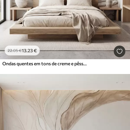
13
.23
€
22
.05
€
Ondas quentes em tons de creme e pêssego, imitando gesso texturado, abstrato