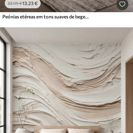
13
.23
€
22
.05
€
Peónias etéreas em tons suaves de bege-pó