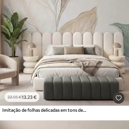
13
.23
€
22
.05
€
Imitação de folhas delicadas em tons de bege e verde, moldadas em relevo