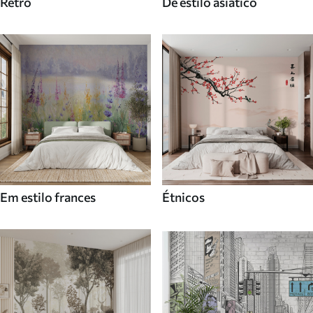
Retro
De estilo asiatico
Em estilo frances
Étnicos