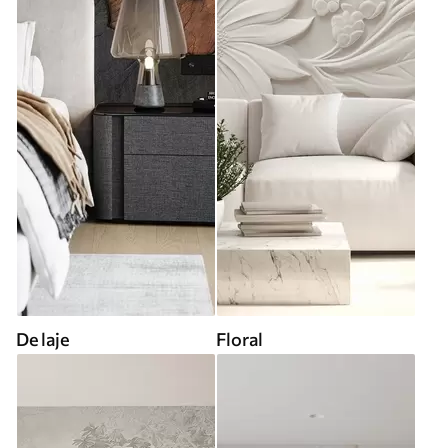
De laje
Floral