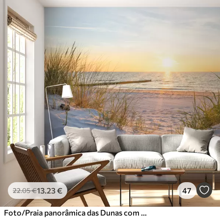
13
.23
€
47
22
.05
€
Foto/Praia panorâmica das Dunas com pôr do sol