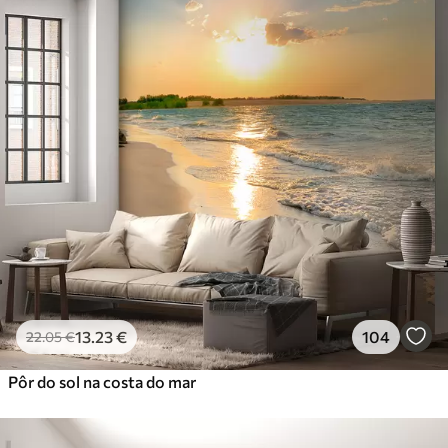
13
.23
€
104
22
.05
€
Pôr do sol na costa do mar