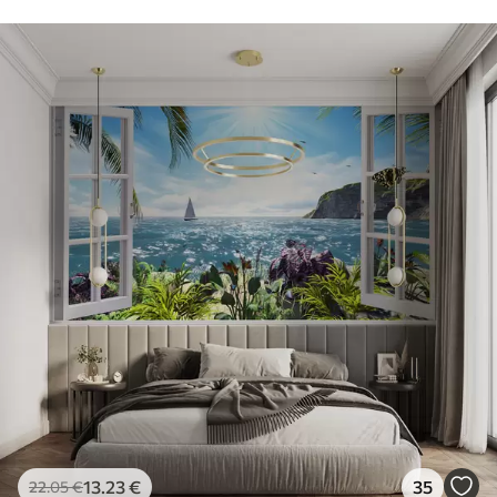
13
.23
€
35
22
.05
€