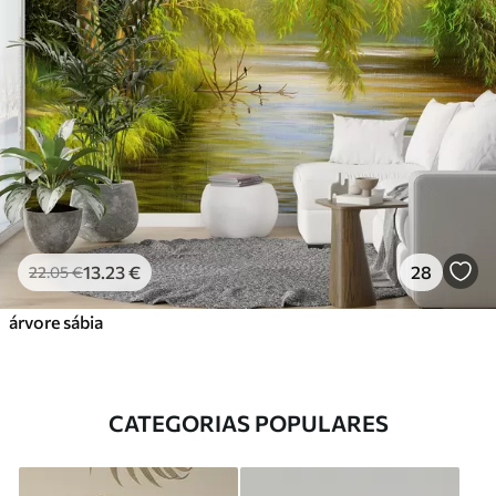
13
.23
€
28
22
.05
€
árvore sábia
CATEGORIAS POPULARES