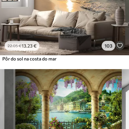
13
.23
€
103
22
.05
€
Pôr do sol na costa do mar