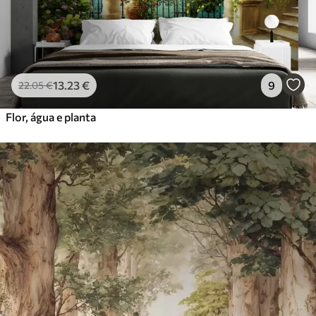
13
.23
€
9
22
.05
€
Flor, água e planta