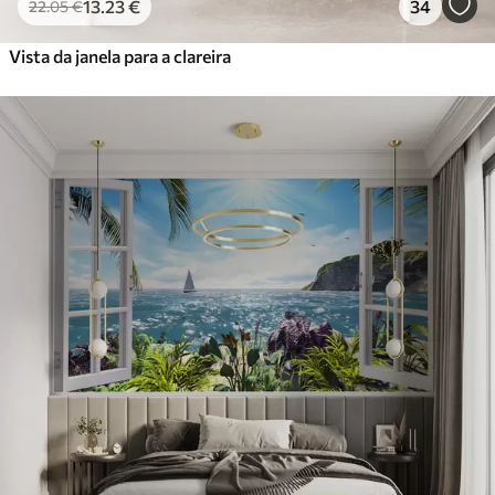
Peel and Stick
13
.23
€
34
22
.05
€
81
.67
49
.00
€
/m²
Vista da janela para a clareira