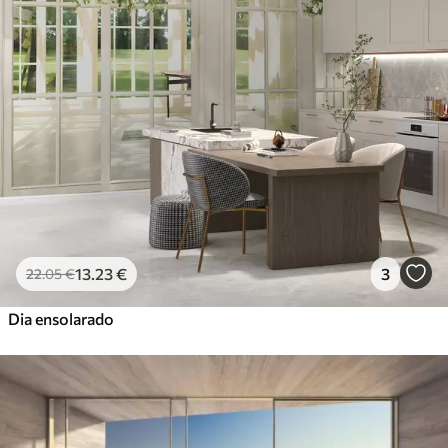
13
.23
€
3
22
.05
€
Dia ensolarado