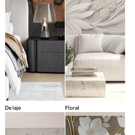
De laje
Floral