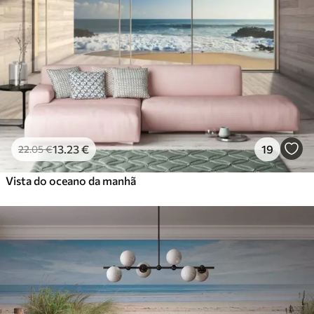
13
.23
€
19
22
.05
€
Vista do oceano da manhã