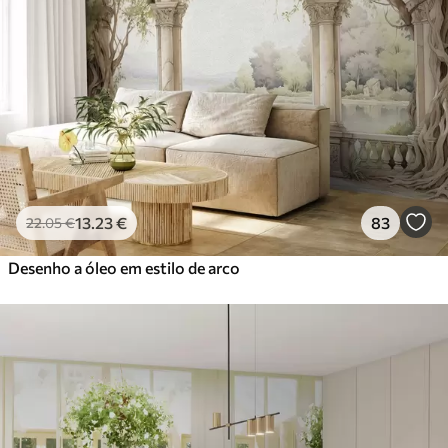
13
.23
€
83
22
.05
€
Desenho a óleo em estilo de arco