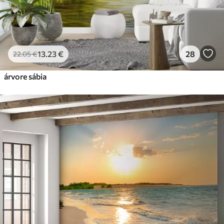
13
.23
€
28
22
.05
€
árvore sábia