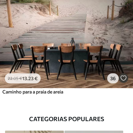
13
.23
€
36
22
.05
€
Caminho para a praia de areia
CATEGORIAS POPULARES