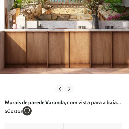
Murais de parede Varanda, com vista para a baía
Nr. u68055
5
Gostos