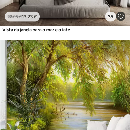
13
.23
€
35
22
.05
€
Vista da janela para o mar e o iate