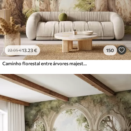
13
.23
€
150
22
.05
€
Caminho florestal entre árvores majestosas em estilo aquarela