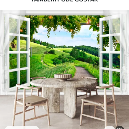
com água.
Método de
Aplicação perfeita
aplicação
Materiais disponíveis
Standard
45
.00
27
.00
€
/m²
Premium
56
.67
34
.00
€
/m²
Vinil Premium
65
.00
39
.00
€
/m²