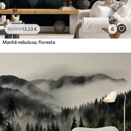
13
.23
€
6
22
.05
€
Manhã nebulosa, floresta