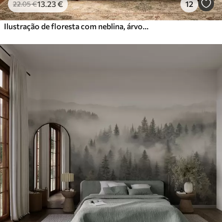
13
.23
€
12
22
.05
€
Ilustração de floresta com neblina, árvores altas e um caminho