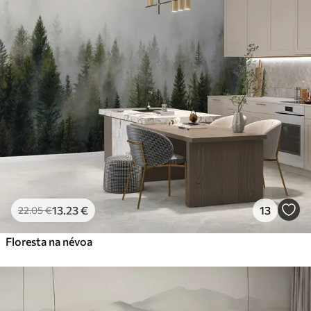
13
.23
€
13
22
.05
€
Floresta na névoa