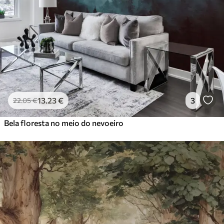
13
.23
€
3
22
.05
€
Bela floresta no meio do nevoeiro