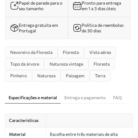
Papel de parede para o
Pronto para entrega
seu tamanho
em 1 a 3 dias úteis
Entrega gratuita em
Política de reembolso
Portugal
de 30 dias
Nevoreiro da Floresta
Floresta
Vista aérea
Topo da árvore
Natureza vintage
Floresta
Pinheiro
Natureza
Paisagem
Terra
Especificações e material
Entrega e pagamento
FAQ
Características
Material
Escolha entre três materiais de alta