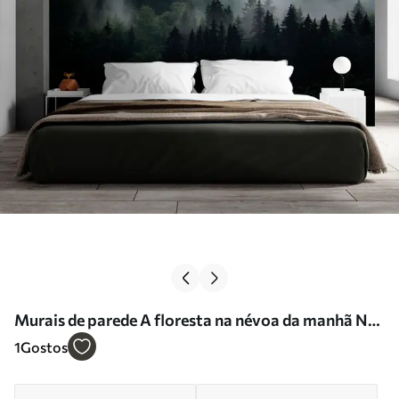
Murais de parede A floresta na névoa da manhã Nr.
u74233
1
Gostos