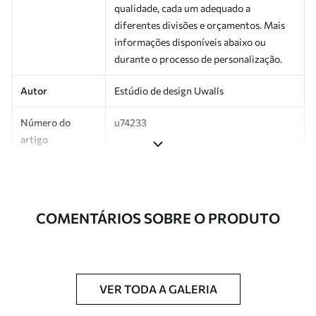
qualidade, cada um adequado a
diferentes divisões e orçamentos. Mais
informações disponíveis abaixo ou
durante o processo de personalização.
Autor
Estúdio de design Uwalls
Número do
u74233
artigo
Produção
Impresso sob encomenda e entregue em
rolos de até 50 cm de largura.
COMENTÁRIOS SOBRE O PRODUTO
Adicionalmente
Disponível com revestimento de verniz
e/ou adesivo para papel de parede.
Limpeza
Pode ser limpo suavemente com uma
esponja macia. Murais de parede com
VER TODA A GALERIA
revestimento de verniz podem ser limpos