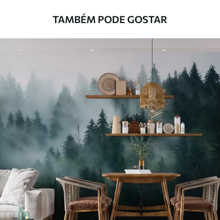
com água.
TAMBÉM PODE GOSTAR
Método de
Aplicação perfeita
aplicação
Materiais disponíveis
Standard
45
.00
27
.00
€
/m²
Premium
56
.67
34
.00
€
/m²
Vinil Premium
65
.00
39
.00
€
/m²