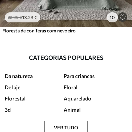
13
.23
€
10
22
.05
€
Floresta de coníferas com nevoeiro
CATEGORIAS POPULARES
Da natureza
Para criancas
De laje
Floral
Florestal
Aquarelado
3d
Animal
VER TUDO