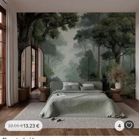
13
.23
€
4
22
.05
€