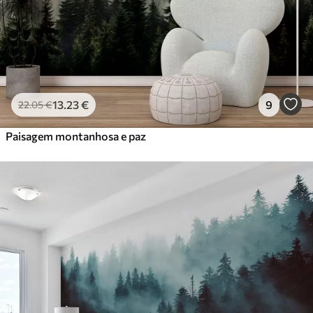
13
.23
€
9
22
.05
€
Paisagem montanhosa e paz