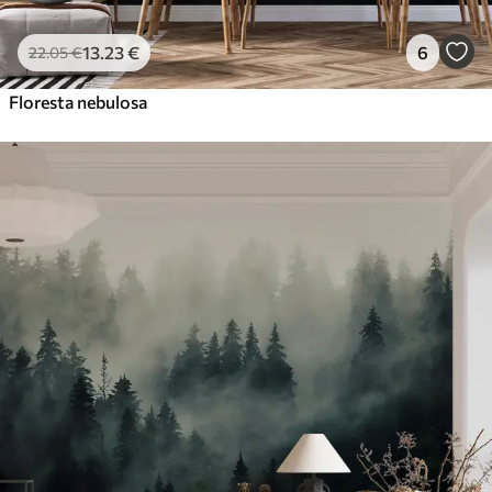
Peel and Stick
81
.67
49
.00
€
/m²
13
.23
€
6
22
.05
€
Floresta nebulosa