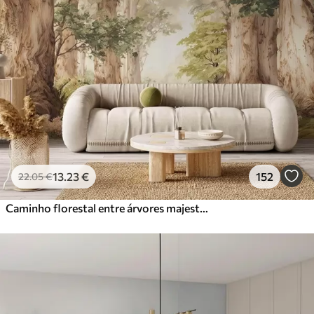
13
.23
€
152
22
.05
€
Caminho florestal entre árvores majestosas em estilo aquarela