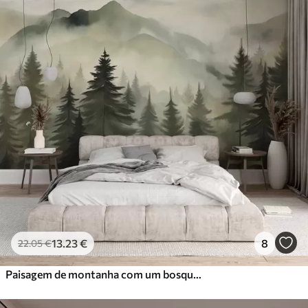
13
.23
€
8
22
.05
€
Paisagem de montanha com um bosque de pinheiros e montanhas em camadas durante a madrugada com um ligeiro nevoeiro Arte de imitação de aguarela