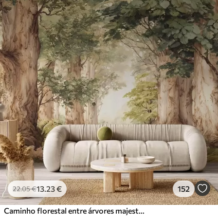
13
.23
€
152
22
.05
€
Caminho florestal entre árvores majestosas em estilo aquarela