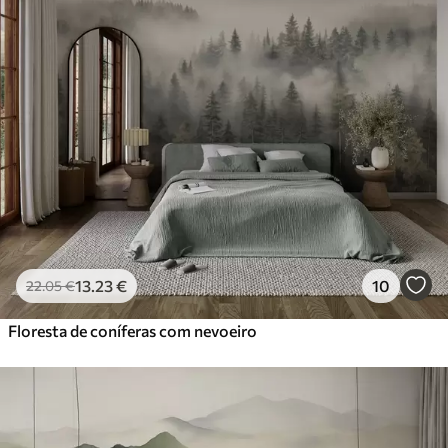
13
.23
€
10
22
.05
€
Floresta de coníferas com nevoeiro