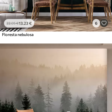
13
.23
€
6
22
.05
€
Floresta nebulosa