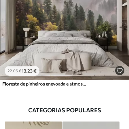
13
.23
€
22
.05
€
Floresta de pinheiros enevoada e atmosférica nas montanhas
CATEGORIAS POPULARES