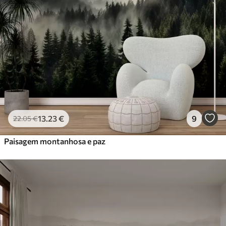
Premium
56
.67
34
.00
€
/m²
Vinil Premium
65
.00
39
.00
€
/m²
Peel and Stick
81
.67
49
.00
€
/m²
13
.23
€
9
22
.05
€
Paisagem montanhosa e paz