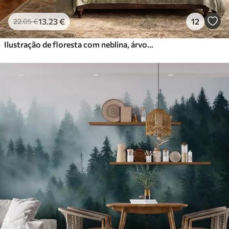
13
.23
€
12
22
.05
€
Ilustração de floresta com neblina, árvores altas e um caminho