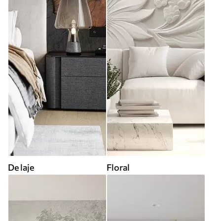
De laje
Floral