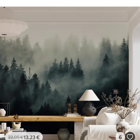
13
.23
€
6
22
.05
€