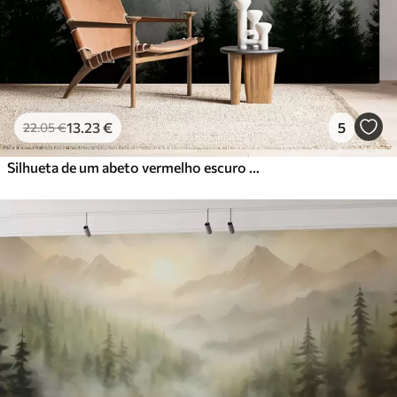
13
.23
€
5
22
.05
€
Silhueta de um abeto vermelho escuro cercado por neblina