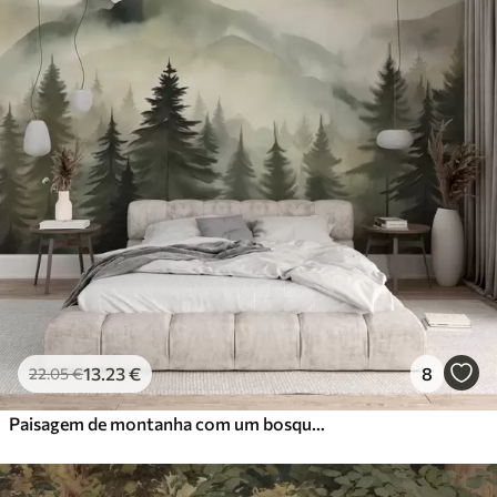
13
.23
€
8
22
.05
€
Paisagem de montanha com um bosque de pinheiros e montanhas em camadas durante a madrugada com um ligeiro nevoeiro Arte de imitação de aguarela