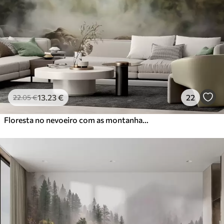
13
.23
€
22
22
.05
€
Floresta no nevoeiro com as montanhas ao fundo