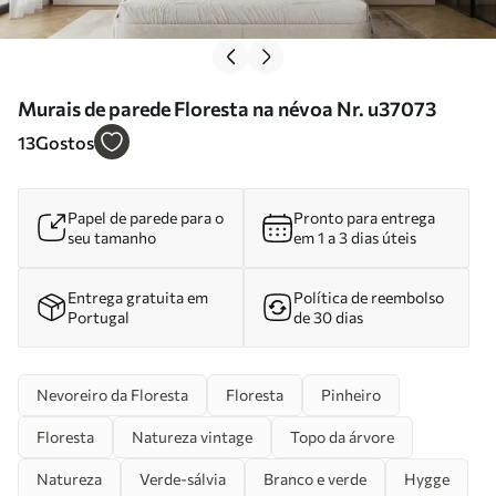
Murais de parede Floresta na névoa Nr. u37073
13
Gostos
Papel de parede para o
Pronto para entrega
seu tamanho
em 1 a 3 dias úteis
Entrega gratuita em
Política de reembolso
Portugal
de 30 dias
Nevoreiro da Floresta
Floresta
Pinheiro
Floresta
Natureza vintage
Topo da árvore
Natureza
Verde-sálvia
Branco e verde
Hygge